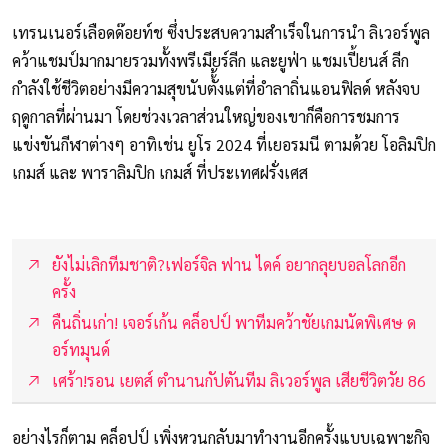
เทรนเนอร์เลือดด๊อยท์ช ซึ่งประสบความสำเร็จในการนำ ลิเวอร์พูล
คว้าแชมป์มากมายรวมทั้งพรีเมียร์ลีก และยูฟ่า แชมเปี้ยนส์ ลีก
กำลังใช้ชีวิตอย่างมีความสุขนับตั้้งแต่ที่อำลาถิ่นแอนฟิลด์ หลังจบ
ฤดูกาลที่ผ่านมา โดยช่วงเวลาส่วนใหญ่ของเขาก็คือการชมการ
แข่งขันกีฬาต่างๆ อาทิเช่น ยูโร 2024 ที่เยอรมนี ตามด้วย โอลิมปิก
เกมส์ และ พาราลิมปิก เกมส์ ที่ประเทศฝรั่งเศส
ยังไม่เลิกทีมชาติ?เฟอร์จิล ฟาน ไดค์ อยากลุยบอลโลกอีก
ครั้ง
คืนถิ่นเก่า! เจอร์เก้น คล็อปป์ พาทีมคว้าชัยเกมนัดพิเศษ ด
อร์ทมุนด์
เศร้า!รอน เยตส์ ตำนานกัปตันทีม ลิเวอร์พูล เสียชีวิตวัย 86
อย่างไรก็ตาม คล็อปป์ เพิ่งหวนกลับมาทำงานอีกครั้งแบบเฉพาะกิจ