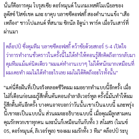
นั่นก็คือการคุม โบรุสเซีย ดอร์ทมุนด์ ในเกมเทสติโมเนียลของ
ลูคัสซ์ ปิสซ์เชค และ ยาคุบ บลาซซีคอฟสกี้ สองตำนานแข้ง "เสือ
เหลือง" ชาวโปแลนด์ ที่สนาม ซิกนัล อิดูน่า พาร์ค เมื่อวันเสาร์ที่
ผ่านมา
คล็อปป์ ซึ่งคุมทีม บลาซซีคอฟสกี้ คว้าชัยด้วยสกอร์ 5-4 เปิดใจ
ว่าการทำงานชั่วคราวในครั้งนี้ไม่ได้ทำให้ตอนรู้สึกคิดถึงการกลับมา
คุมทีมแม้แต่นิดเดียว "ผมแค่ทำงานเบาๆ ไม่ได้หนักมากเหมือนที่
ผมเคยทำ ผมไม่ได้ทำอะไรเลย ผมไม่ได้คิดถึงอะไรทั้งนั้น"
"แต่นี่คือฝันที่เป็นจริงตลอดชีวิตผม ผมอยากทำแบบนี้อีกครั้ง เมื่อ
ไม่กี่เดือนก่อนผมรู้สึกตื้นตันตอนอำลาลิเวอร์พูล ครั้งนี้มันทำให้ผม
รู้สึกตื้นตันอีกครั้ง บางคนอาจบอกว่าวันนั้นเขาเป็นแบบนี้ และพรุ่ง
นี้เขาจะเป็นแบบนั้น ส่วนผมจะอธิบายแบบนี้ เมื่อคุณมีลูกสามคน
คุณรักพวกเขาทุกคน และนั่นก็เหมือนกันกับทั้ง 3 สโมสร (ไมนซ์
05, ดอร์ทมุนด์, ลิเวอร์พูล) ของผม ผมรักทั้ง 3 ทีม" คล็อปป์ ระบุ