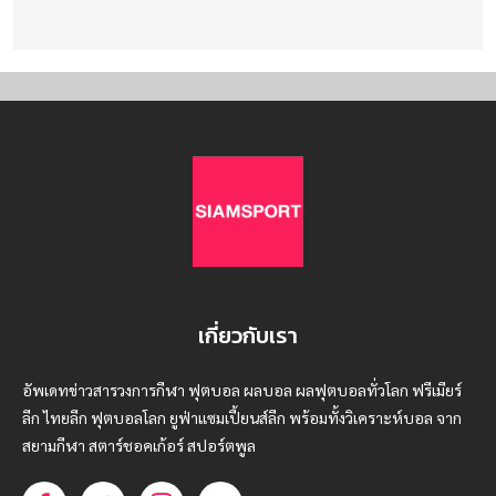
เกี่ยวกับเรา
อัพเดทข่าวสารวงการกีฬา ฟุตบอล ผลบอล ผลฟุตบอลทั่วโลก ฟรีเมียร์
ลีก ไทยลีก ฟุตบอลโลก ยูฟ่าแซมเปี้ยนส์ลีก พร้อมทั้งวิเคราะห์บอล จาก
สยามกีฬา สตาร์ชอคเก้อร์ สปอร์ตพูล