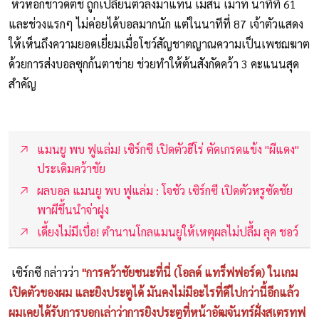
หัวหอกชาวดัตช์ ถูกเปลี่ยนตัวลงมาแทน เมสัน เมาท์ นาทีที่ 61
และช่วงแรกๆ ไม่ค่อยได้บอลมากนัก แต่ในนาทีที่ 87 เจ้าตัวแสดง
ให้เห็นถึงความยอดเยี่ยมเมื่อโชว์สัญชาตญาณความเป็นเพชฌฆาต
ด้วยการส่งบอลซุกก้นตาข่าย ช่วยทำให้ต้นสังกัดคว้า 3 คะแนนสุด
สำคัญ
แมนยู พบ ฟูแล่ม! เซิร์กซี เปิดตัวฮีโร่ ตัดเกรดแข้ง "ผีแดง"
ประเดิมคว้าชัย
ผลบอล แมนยู พบ ฟูแล่ม : โจชัว เซิร์กซี เปิดตัวหรูซัดชัย
พาผีขึ้นนำจ่าฝูง
เดี้ยงไม่มีเบื่อ! ตำนานโกลแมนยูให้เหตุผลไม่ปลื้ม ลุค ชอว์
เซิร์กซี กล่าวว่า
"การคว้าชัยชนะที่นี่ (โอลด์ แทร็ฟฟอร์ด) ในเกม
เปิดตัวของผม และยิงประตูได้ มันคงไม่มีอะไรที่ดีไปกว่านี้อีกแล้ว
ผมเคยได้รับการบอกเล่าว่าการยิงประตูที่หน้าอัฒจันทร์ฝั่งสเตรทฟ