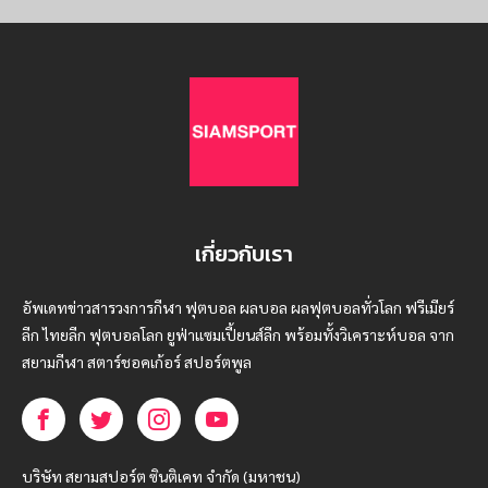
เกี่ยวกับเรา
อัพเดทข่าวสารวงการกีฬา ฟุตบอล ผลบอล ผลฟุตบอลทั่วโลก ฟรีเมียร์
ลีก ไทยลีก ฟุตบอลโลก ยูฟ่าแซมเปี้ยนส์ลีก พร้อมทั้งวิเคราะห์บอล จาก
สยามกีฬา สตาร์ชอคเก้อร์ สปอร์ตพูล
บริษัท สยามสปอร์ต ซินติเคท จำกัด (มหาชน)