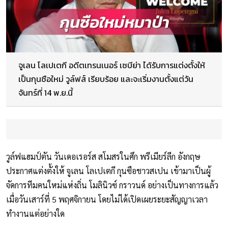
จูเลน โลเปเตกี อดีตเทรนเนอร์ เซบีย่า ได้รับการแต่งตั้งให้
เป็นกุนซือใหม่ วูล์ฟส์ เรียบร้อย และจะเริ่มงานตั้งแต่วัน
จันทร์ที่ 14 พ.ย.นี้
วูล์ฟแฮมป์ตัน วันเดอเรอร์ส สโมสรในศึก พรีเมียร์ลีก อังกฤษ
ประกาศแต่งตั้งให้ จูเลน โลเปเตกี กุนซือชาวสเปน เข้ามาเป็นผู้
จัดการทีมคนใหม่แห่งถิ่น โมลินิวซ์ กราวนด์ อย่างเป็นทางการแล้ว
เมื่อวันเสาร์ที่ 5 พฤศจิกายน โดยไม่ได้เปิดเผยระยะสัญญาเวลา
ทำงานแต่อย่างใด