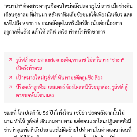
"หมาป่า" ต้องสรรหากุนซือคนใหม่หลังปลด บรูโน่ ลาช เมื่อช่วงต้น
เดือนตุลาคม ที่ผ่านมา หลังพาทีมเก็บชัยชนะได้เพียงนัดเดียว และ
แพ้ไปถึง 9 จาก 15 เกมหลังสุดในพรีเมียร์ลีก (นับต่อเนื่องจาก
ฤดูกาลที่แล้ว) แล้วให้ สตีฟ เดวิส ทำหน้าที่รักษาการ
วูล์ฟส์ หมายตาเฮสองเกมติด,พาเลซ ไม่หวั่นวาง "ซาฮา"
เปิดรังท้าดวล
เป้าหมายใหม่!วูล์ฟส์ หันทาบอดีตกุนซือ ลียง
บีร็อดเร้าลูกทีม! เลสเตอร์ จ้องโดดหนีบ๊วยบุกส่อง, วูล์ฟส์ สู้
ตายขอพ้นโซนแดง
ขณะที่ โลเปเตกี วัย 56 ปี ก็เพิ่งโดน เซบีย่า ปลดหลังจากนั้นไม่
นาน ทำให้ วูล์ฟส์ เดินเกมทาบทาม แต่ตอนแรกโดนปฏิเสธหลังมี
ข่าวว่าคุณพ่อกำลังป่วย และไม่คิดย้ายไปทำงานในต่างแดน ก่อนที่