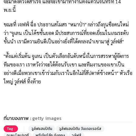
จะมาดึงตัวได้สำเร็จ และจะเข้ามาทำงานตั้งแต่วันจันทร์ที่ 14
พ.ย.นี้
ขณะที่ เจฟฟ์ ฉื่อ ประธานสโมสร "หมาป่า" กล่าวถึงกุนซือคนใหม่
ว่า "จูเลน เป็นโค้ชชั้นยอด มีประสบการณ์ที่ยอดเยี่ยมในเกมระดับ
ชั้นนำ เรามีความยินดีเป็นอย่างยิ่งที่ได้ตกลงนำเขามาสู่ วูล์ฟส์"
"ตั้งแต่เริ่มต้น จูเลน เป็นตัวเลือกอันดับหนึ่งในการสรรหาผู้จัดการ
ทีมของเรา เราหวังว่าจะได้ต้อนรับเขา และทีมงานของเขาเป็น
อย่างดีเมื่อพวกเขาเข้าร่วมกับเราในอีกไม่กี่สัปดาห์ข้างหน้า" หัวเรือ
ใหญ่ วูล์ฟส์ ทิ้งท้าย
ที่มาของภาพ :
getty images
Tag :
วูล์ฟแฮมป์ตัน
วูล์ฟแฮมป์ตัน วันเดอเรอร์ส
จูเลน โลเปเตกี
พรีเมียร์ลีก อังกฤษ
วูล์ฟส์