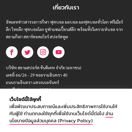
เกี่ยวกับเรา
อัพเดทข่าวสารวงการกีฬา ฟุตบอล ผลบอล ผลฟุตบอลทั่วโลก ฟรีเมียร์
ลีก ไทยลีก ฟุตบอลโลก ยูฟ่าแซมเปี้ยนส์ลีก พร้อมทั้งวิเคราะห์บอล จาก
สยามกีฬา สตาร์ชอคเก้อร์ สปอร์ตพูล
บริษัท สยามสปอร์ต ซินติเคท จำกัด (มหาชน)
เลขที่ 66/26 - 29 ซอยรามอินทรา 40
ถนนรามอินทรา แขวงนวลจันทร์
เขตบึงกุ่ม กรุงเทพฯ 10230
เว็บไซต์นี้ใช้คุกกี้
โทร : 02-5088-000
เพื่อพัฒนาประสบการณ์และเพิ่มประสิทธิภาพการใช้งานให้
อีเมล์ :
webmaster@siamsport.co.th
กับผู้ใช้ ท่านตกลงใช้คุกกี้เพื่อใช้งานเว็บไซต์นี้ต่อไป
อ่าน
เว็บไซต์ : www.siamsport.co.th
นโยบายข้อมูลส่วนบุคคล (Privacy Policy)