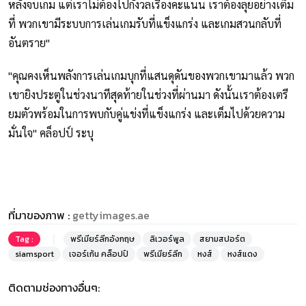
หลังจบเกม แต่เราไม่ต้องไปกังวลเรื่องคะแนน เราต้องลุยอย่างเต็ม
ที่ พวกเขามีระบบการเล่นเกมรับที่แข็งแกร่ง และเกมสวนกลับที่
อันตราย"
"คุณคงเห็นพลังการเล่นเกมบุกที่แสนดุดันของพวกเขามาแล้ว พวก
เขายิงประตูในช่วงนาทีสุดท้ายในช่วงที่ผ่านมา ดังนั้นเราต้องเตรี
ยมตัวพร้อมในการพบกับคู่แข่งที่แข็งแกร่ง และเต็มไปด้วยความ
มั่นใจ" คล็อปป์ ระบุ
ที่มาของภาพ :
gettyimages.ae
Tag :
พรีเมียร์ลีกอังกฤษ
ลิเวอร์พูล
สยามสปอร์ต
siamsport
เจอร์เก้น คล็อปป์
พรีเมียร์ลีก
หงส์
หงส์แดง
ติดตามช่องทางอื่นๆ: