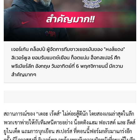
เจอร์เก้น คล็อปป์ ผู้จัดการทีมชาวเยอรมันของ "หงส์แดง"
ลิเวอร์พูล ยอมรับแมตช์เยือน ท็อตแน่ม ฮ็อทสเปอร์ ศึก
พรีเมียร์ลีก อังกฤษ วันอาทิตย์ที่ 6 พฤศจิกายนนี้ มีความ
สำคัญมากๆ
สถานการณ์ของ "เดอะ เร้ดส์" ไม่ค่อยสู้ดีนัก โดยสองเกมล่าสุดในลีก
พวกเขาพ่ายให้กับทีมหนีตายอย่าง น็อตติงแฮม ฟอเรสต์ และ ลีดส์
ยูไนเต็ด แถมการบุกเยือน สเปอร์ส ที่ตอนนี้ฟอร์มกลับมาแกร่งอีก
ครั้ง มีโอกาสสูงที่ ลิเวอร์พูล จะต้องพบกับความผิดหวังที่จะแพ้ในลีก