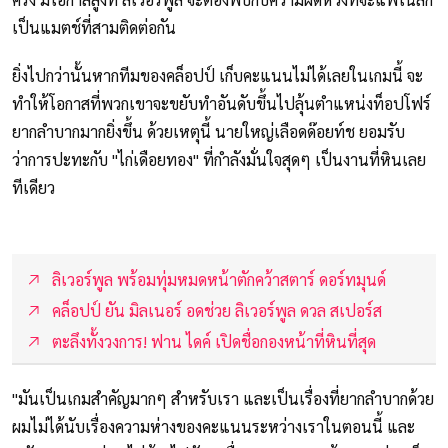
เป็นแมตช์ที่สามติดต่อกัน
ยิ่งไปกว่านั้นหากทีมของคล็อปป์ เก็บคะแนนไม่ได้เลยในเกมนี้ จะ
ทำให้โอกาสที่พวกเขาจะขยับทำอันดับขึ้นไปลุ้นตำแหน่งท็อปโฟร์
ยากลำบากมากยิ่งขึ้น ด้วยเหตุนี้ นายใหญ่เลือดด๊อยท์ช ยอมรับ
ว่าการปะทะกับ "ไก่เดือยทอง" ที่กำลังมั่นใจสุดๆ เป็นงานที่หินเลย
ทีเดียว
ลิเวอร์พูล พร้อมทุ่มหมดหน้าตักคว้าสตาร์ ดอร์ทมุนด์
คล็อปป์ ยัน มิลเนอร์ อดช่วย ลิเวอร์พูล ดวล สเปอร์ส
ตะลึงทั้งวงการ! ฟาน ไดค์ เปิดชื่อกองหน้าที่หินที่สุด
"มันเป็นเกมสำคัญมากๆ สำหรับเรา และเป็นเรื่องที่ยากลำบากด้วย
ผมไม่ได้นับเรื่องความห่างของคะแนนระหว่างเราในตอนนี้ และ