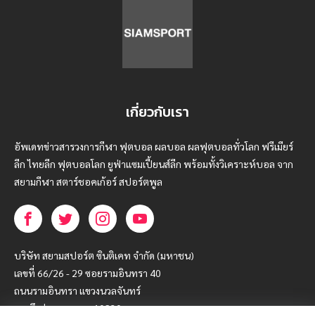
เกี่ยวกับเรา
อัพเดทข่าวสารวงการกีฬา ฟุตบอล ผลบอล ผลฟุตบอลทั่วโลก ฟรีเมียร์
ลีก ไทยลีก ฟุตบอลโลก ยูฟ่าแซมเปี้ยนส์ลีก พร้อมทั้งวิเคราะห์บอล จาก
สยามกีฬา สตาร์ชอคเก้อร์ สปอร์ตพูล
บริษัท สยามสปอร์ต ซินติเคท จำกัด (มหาชน)
เลขที่ 66/26 - 29 ซอยรามอินทรา 40
ถนนรามอินทรา แขวงนวลจันทร์
เขตบึงกุ่ม กรุงเทพฯ 10230