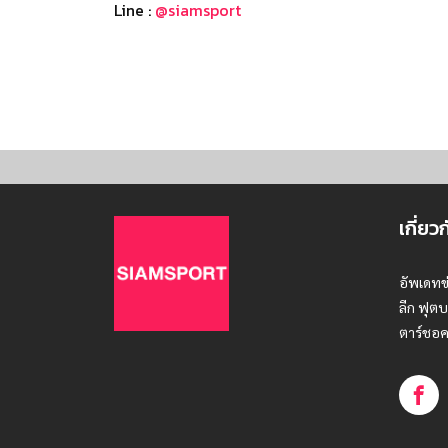
Line :
@siamsport
เกี่ยว
อัพเดทข
ลีก ฟุตบ
ตาร์ชอค