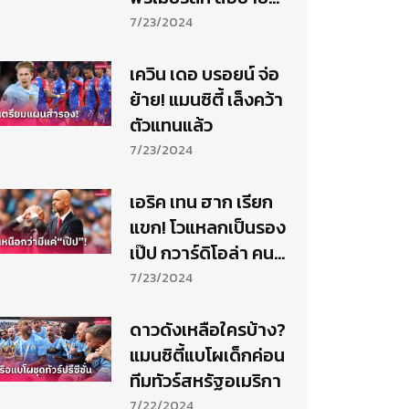
โกยเงินลีกซาอุดิ
7/23/2024
เควิน เดอ บรอยน์ จ่อ
ย้าย! แมนซิตี้ เล็งคว้า
ตัวแทนแล้ว
7/23/2024
เอริค เทน ฮาก เรียก
แขก! โวแหลกเป็นรอง
เป๊ป กวาร์ดิโอล่า คน
เดียว
7/23/2024
ดาวดังเหลือใครบ้าง?
แมนซิตี้แบโผเด็กค่อน
ทีมทัวร์สหรัฐอเมริกา
7/22/2024