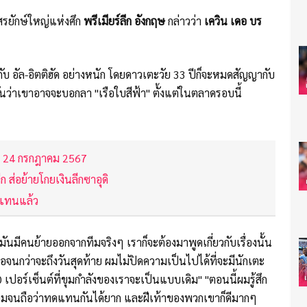
รยักษ์ใหญ่แห่งศึก
พรีเมียร์ลีก อังกฤษ
กล่าวว่า
เควิน เดอ บร
ับ อัล-อิตติฮัด อย่างหนัก โดยดาวเตะวัย 33 ปีก็จะหมดสัญญากับ
ันว่าเขาอาจจะบอกลา "เรือใบสีฟ้า" ตั้งแต่ในตลาดรอบนี้
ที่ 24 กรกฎาคม 2567
ก ส่อย้ายโกยเงินลีกซาอุดิ
ัวแทนแล้ว
ามันมีคนย้ายออกจากทีมจริงๆ เราก็จะต้องมาพูดเกี่ยวกับเรื่องนั้น
อจนกว่าจะถึงวันสุดท้าย ผมไม่ปิดความเป็นไปได้ที่จะมีนักเตะ
 เปอร์เซ็นต์ที่ขุมกำลังของเราจะเป็นแบบเดิม" "ตอนนี้ผมรู้สึก
ยี่ยมจนถือว่าทดแทนกันได้ยาก และฝีเท้าของพวกเขาก็ดีมากๆ