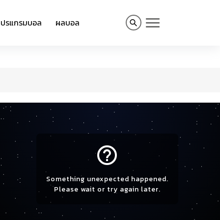
โปรแกรมบอล
ผลบอล
help_outline
Something unexpected happened.
Please wait or try again later.