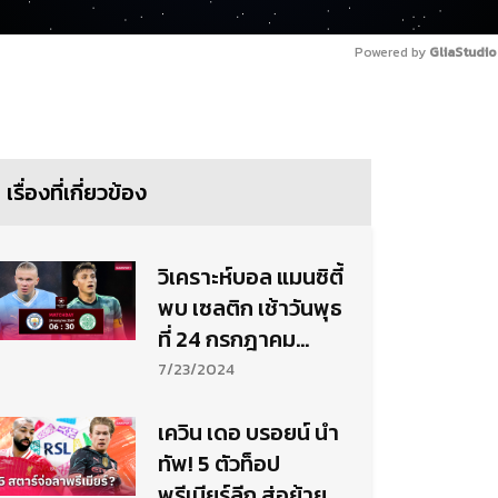
Powered by 
GliaStudio
เรื่องที่เกี่ยวข้อง
วิเคราะห์บอล แมนซิตี้
พบ เซลติก เช้าวันพุธ
ที่ 24 กรกฎาคม
2567
7/23/2024
เควิน เดอ บรอยน์ นำ
ทัพ! 5 ตัวท็อป
พรีเมียร์ลีก ส่อย้าย