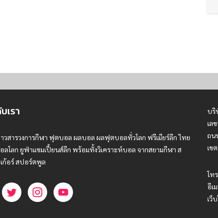
กับเรา
บริ
เลข
ถนน
่าวสารวงการกีฬา ฟุตบอล ผลบอล ผลฟุตบอลทั่วโลก ฟรีเมียร์ลีก ไทย
เขต
อลโลก ยูฟ่าแซมเปี้ยนส์ลีก พร้อมทั้งวิเคราะห์บอล จากสยามกีฬา ส
เก้อร์ สปอร์ตพูล
โทร
อีเม
เว็