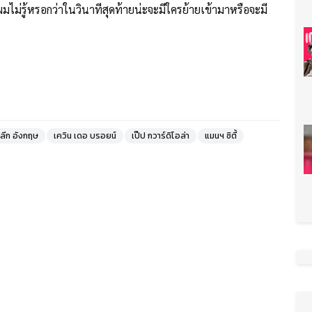
ผมไม่รู้หรอกว่าในวินาทีสุดท้ายน่ะจะมีใครย้ายเข้ามาหรือจะมี
์ลีก อังกฤษ
เควิน เดอ บรอยน์
เป๊ป กวาร์ดิโอล่า
แมนฯ ซิตี้