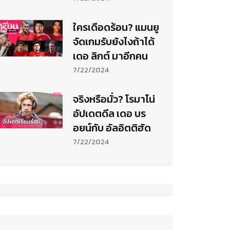
ใครเดือดร้อน? แมนยู
จัดเกมรับยังไงถ้าได้
เดอ ลิกต์ มาอีกคน
7/22/2024
จริงหรือมั่ว? โรมาโน่
อัปเดตดีล เดอ บร
อยน์กับ อัลอิตติฮัด
7/22/2024