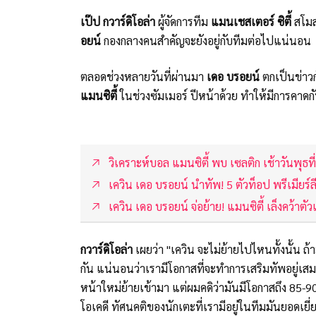
เป๊ป กวาร์ดิโอล่า
ผู้จัดการทีม
แมนเชสเตอร์ ซิตี้
สโมส
อยน์
กองกลางคนสำคัญจะยังอยู่กับทีมต่อไปแน่นอน
ตลอดช่วงหลายวันที่ผ่านมา
เดอ บรอยน์
ตกเป็นข่าวก
แมนซิตี้
ในช่วงซัมเมอร์ ปีหน้าด้วย ทำให้มีการคาดก
วิเคราะห์บอล แมนซิตี้ พบ เซลติก เช้าวันพุธ
เควิน เดอ บรอยน์ นำทัพ! 5 ตัวท็อป พรีเมียร์ลี
เควิน เดอ บรอยน์ จ่อย้าย! แมนซิตี้ เล็งคว้าต
กวาร์ดิโอล่า
เผยว่า "เควิน จะไม่ย้ายไปไหนทั้งนั้น ถ้
กัน แน่นอนว่าเรามีโอกาสที่จะทำการเสริมทัพอยู่เสม
หน้าใหม่ย้ายเข้ามา แต่ผมคดิว่ามันมีโอกาสถึง 85-90
โอเคดี ทัศนคติของนักเตะที่เรามีอยู่ในทีมมันยอดเ