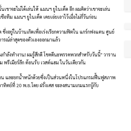
นเขาจะไม่ได้เล่นให้ แมนฯ ยูไนเต็ด อีก ผมคิดว่าเขาจะเล่น
ือทีม แมนฯ ยูไนเต็ด เคยเอ่ยเอาไว้เมื่อไม่กี่วันก่อน
ิด ซึ่งอยู่ในบ้านเกิดเพื่อเร่งเรียกความฟิตใน แกร์กฟงแตน ศูนย์
ารณ์ล่าสุดของตัวเองออกมาแล้ว
มกำลังทำงาน! ผมรู้สึกดี โชคดีนะพรรคพวกสำหรับวันนี้" วาราน
กม พรีเมียร์ลีก ต้อนรับ เวสต์แฮม ในวันเดียวกัน
รยาน และยกน้ำหนักด้วยซึ่งเป็นส่วนหนึ่งในโปรแกรมฟื้นฟูสภาพ
าทิตย์ที่ 20 พ.ย.โดย ฝรั่งเศส จะลงสนามเกมแรกบู๊กับ