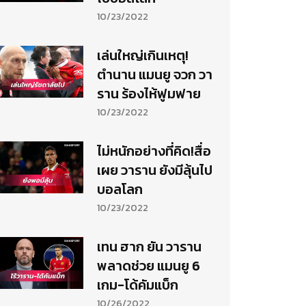
10/23/2022
เล่นใหญ่เกินเหตุ!
ตำนาน แมนยู จวก วา
ราน ร้องไห้ฟูมฟาย
10/23/2022
ไม่หนักอย่างที่คิด!สื่อ
เผย วาราน ยังมีลุ้นไป
บอลโลก
10/23/2022
เทน ฮาก ยัน วาราน
พลาดช่วย แมนยู 6
เกม-โด้คัมแบ็ก
10/26/2022