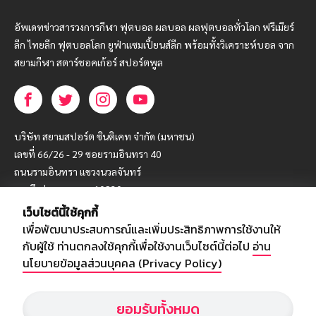
อัพเดทข่าวสารวงการกีฬา ฟุตบอล ผลบอล ผลฟุตบอลทั่วโลก ฟรีเมียร์
ลีก ไทยลีก ฟุตบอลโลก ยูฟ่าแซมเปี้ยนส์ลีก พร้อมทั้งวิเคราะห์บอล จาก
สยามกีฬา สตาร์ชอคเก้อร์ สปอร์ตพูล
บริษัท สยามสปอร์ต ซินติเคท จำกัด (มหาชน)
เลขที่ 66/26 - 29 ซอยรามอินทรา 40
ถนนรามอินทรา แขวงนวลจันทร์
เขตบึงกุ่ม กรุงเทพฯ 10230
เว็บไซต์นี้ใช้คุกกี้
โทร : 02-5088-000
เพื่อพัฒนาประสบการณ์และเพิ่มประสิทธิภาพการใช้งานให้
อีเมล์ :
webmaster@siamsport.co.th
กับผู้ใช้ ท่านตกลงใช้คุกกี้เพื่อใช้งานเว็บไซต์นี้ต่อไป
อ่าน
เว็บไซต์ : www.siamsport.co.th
นโยบายข้อมูลส่วนบุคคล (Privacy Policy)
ยอมรับทั้งหมด
© SIAMSPORT
Privacy