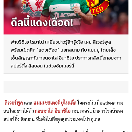
ฟาบริซิโอ โรมาโน่ เหยี่ยวข่าวรู้ลึกรู้จริง เผย ลิเวอร์พูล
พร้อมเปิดศึก "แดงเดือด" นอกสนาม กับ แมนยู โดยเล็ง
เซ็นสัญญากับ กอนซาโล่ อินาซิโอ ปราการหลังเนื้อหอมจาก
สปอร์ติ้ง ลิสบอน ในช่วงซัมเมอร์นี้
ลิเวอร์พูล
และ
แมนเชสเตอร์ ยูไนเต็ด
ใจตรงกันเมื่อแสดงความ
สนใจอยากได้ตัว
กอนซาโล่ อินาซิโอ
เซนเตอร์แบ็กดาวโรจน์ของ
สปอร์ติ้ง ลิสบอน ทีมดังในลีกสูงสุดประเทศโปรตุเกส