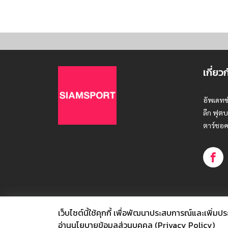
เกี่ยว
อัพเดทข
ลีก ฟุตบ
ตาร์ชอค
เว็บไซต์นี้ใช้คุกกี้
เพื่อพัฒนาประสบการณ์และเพิ่มประสิท
© SIAMSPORT
อ่านนโยบายข้อมูลส่วนบุคคล (Privacy Policy)