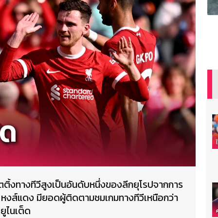
รตติ้งทางทีวีสูงเป็นอันดับหนึ่งของลีกยุโรปจากการ
า หงส์แดง มียอดผู้ติดตามชมเกมทางทีวีเหนือกว่า
 ยูไนเต็ด