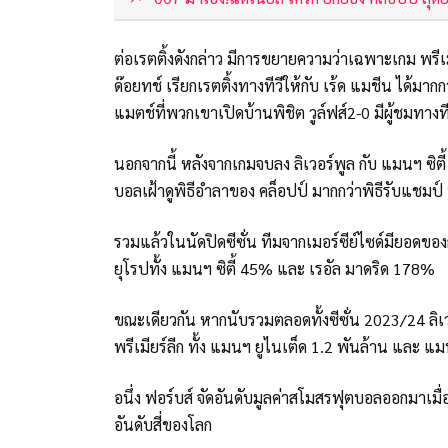
ต่อเรตติ้งดังกล่าว มีการขยายความว่าเฉพาะเกม พรีเมี
ด๊อยทช์ เรียกเรตติ้งทางทีวีให้กับ เร้ด แมชีน ได้มาก
แมตช์ที่พวกเขาเปิดบ้านพิชิต วูล์ฟส์2-0 มีผู้ชมทางท
นอกจากนี้ หลังจากเกมจบลง ลิเวอร์พูล กับ แมนฯ ซ
บอลเฝ้าดูพิธีอำลาของ คล็อปป์ มากกว่าพิธีรับแชมป์ พ
รวมแล้วในนัดปิดซีซั่น ทีมจากเมอร์ซีย์ไซด์มียอดของก
ยุโรปทั้ง แมนฯ ซิตี้ 45% และ เรอัล มาดริด 178%
ขณะเดียวกัน หากนับรวมตลอดทั้งซีซั่น 2023/24 ลิเ
พรีเมียร์ลีก ทั้ง แมนฯ ยูไนเต็ด 1.2 พันล้าน และ แมน
อนึ่ง ฟอร์บส์ จัดอันดับมูลค่าสโมสรฟุตบอลออกมาเมื่อ
อันดับสี่ของโลก