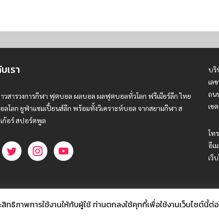
กับเรา
บริ
เลข
ถนน
่าวสารวงการกีฬา ฟุตบอล ผลบอล ผลฟุตบอลทั่วโลก ฟรีเมียร์ลีก ไทย
เขต
อลโลก ยูฟ่าแซมเปี้ยนส์ลีก พร้อมทั้งวิเคราะห์บอล จากสยามกีฬา ส
เก้อร์ สปอร์ตพูล
โทร
อีเม
เว็
ธิภาพการใช้งานให้กับผู้ใช้ ท่านตกลงใช้คุกกี้เพื่อใช้งานเว็บไซต์นี้ต่