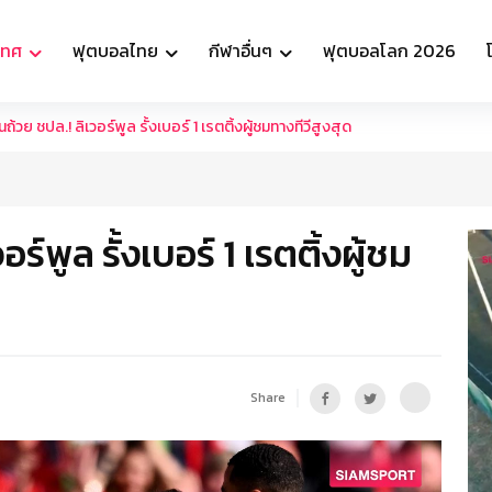
เทศ
ฟุตบอลไทย
กีฬาอื่นๆ
ฟุตบอลโลก 2026
นถ้วย ชปล.! ลิเวอร์พูล รั้งเบอร์ 1 เรตติ้งผู้ชมทางทีวีสูงสุด
อร์พูล รั้งเบอร์ 1 เรตติ้งผู้ชม
Share