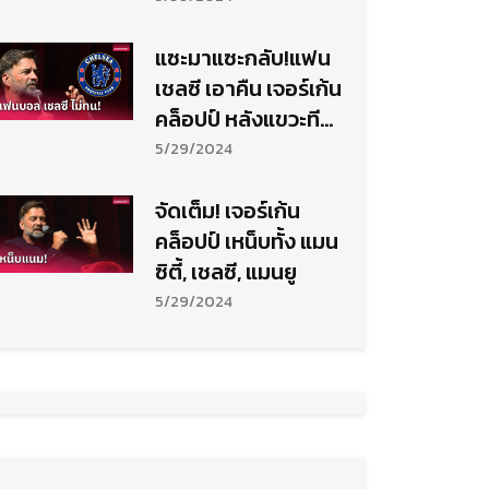
แซะมาแซะกลับ!แฟน
เชลซี เอาคืน เจอร์เก้น
คล็อปป์ หลังแขวะทีม
อื่น
5/29/2024
จัดเต็ม! เจอร์เก้น
คล็อปป์ เหน็บทั้ง แมน
ซิตี้, เชลซี, แมนยู
5/29/2024