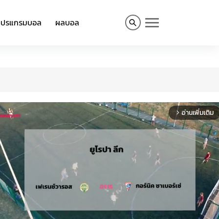
โปรแกรมบอล
ผลบอล
อ่านเพิ่มเติม
arrow_forward_ios