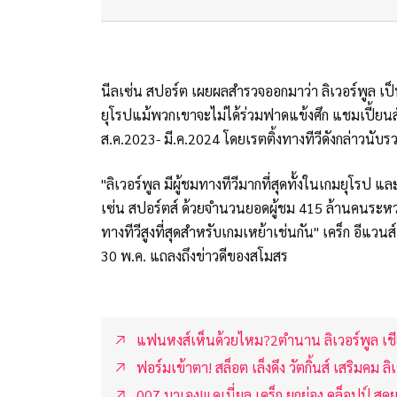
นีลเซ่น สปอร์ต เผยผลสำรวจออกมาว่า ลิเวอร์พูล เป
ยุโรปแม้พวกเขาจะไม่ได้ร่วมฟาดแข้งศึก แชมเปี้ยนส์
ส.ค.2023- มี.ค.2024 โดยเรตติ้งทางทีวีดังกล่าวนับ
"ลิเวอร์พูล มีผู้ชมทางทีวีมากที่สุดทั้งในเกมยุโร
เซ่น สปอร์ตส์ ด้วยจำนวนยอดผู้ชม 415 ล้านคนระหว่า
ทางทีวีสูงที่สุดสำหรับเกมเหย้าเช่นกัน" เคร็ก อีแ
30 พ.ค. แถลงถึงข่าวดีของสโมสร
แฟนหงส์เห็นด้วยไหม?2ตำนาน ลิเวอร์พูล เชี
ฟอร์มเข้าตา! สล็อต เล็งดึง วัตกิ้นส์ เสริมคม ลิ
007 มาเอง!แดเนี่ยล เคร็ก ยกย่อง คล็อปป์ สุดย