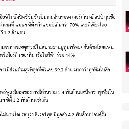
ยร์ลีก นัดปิดซีซั่นซึ่งเป็นเกมอำลาของ เจอร์เก้น คล็อปป์ กุนซือ
กว่าเกมที่ แมนฯ ซิตี้ คว้าแชมป์เกินกว่า 70% เลยทีเดียวโดย
ีวี 1.2 ล้านคน
ิตี้ แพร่ภาพเหตุการณ์ในสนามผ่านยูทูบพร้อมๆกันด้วยโดยแฟน
รีเมียร์ลีก ของทีม เรือใบสีฟ้า ร่วม 44%
ารมีส่วนร่วมสูงที่สุดที่ตัวเลข 39.2 ล้าน มากกว่าทุกทีมในลีก
วอร์พูล มียอดของการมีส่วนร่วม 1.4 พันล้านเหนือกว่าทุกทีมใน
ฯ ซิตี้ 1.2 พันล้านเช่นกัน
ไม่นานโดยระบุว่า ลิเวอร์พูล มีมูลค่า 4.2 พันล้านปอนด์รั้ง