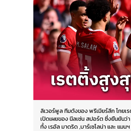
ลิเวอร์พูล ทีมดังของ พรีเมียร์ลีก โกยเ
เปิดเผยของ นีลเซ่น สปอร์ต ซึ่งยืนยันว่
ทั้ง เรอัล มาดริด ,บาร์เซโลน่า และ แมนฯ