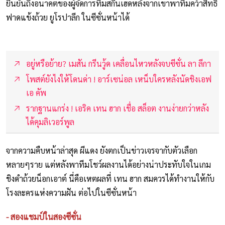
ยืนยันถึงอนาคตของผู้จัดการทีมสกินเฮดหลังจากเขาพาทีมคว้าสิทธิ์
ฟาดแข้งถ้วย ยูโรปาลีก ในซีซั่นหน้าได้
อยู่หรือย้าย? เมสัน กรีนวู้ด เคลื่อนไหวหลังจบซีซั่น ลา ลีกา
โพสต์ยังไงให้โดนด่า ! อาร์เซน่อล เหน็บใครหลังนัดชิงเอฟ
เอ คัพ
รากฐานแกร่ง ! เอริค เทน ฮาก เชื่อ สล็อต งานง่ายกว่าหลัง
ได้คุมลิเวอร์พูล
จากความคืบหน้าล่าสุด ผีแดง ยังตกเป็นข่าวเจรจากับตัวเลือก
หลายๆราย แต่หลังพาทีมโชว์ผลงานได้อย่างน่าประทับใจในเกม
ชิงดำถ้วยน็อกเอาต์ นี่คือเหตผลที่ เทน ฮาก สมควรได้ทำงานให้กับ
โรงละครแห่งความฝัน ต่อไปในซีซั่นหน้า
- สองแชมป์ในสองซีซั่น