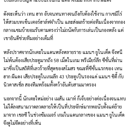
ดังจะเห็นว่า เทน ฮาก อับจนทนทางจนถึงกับต้องใช้งาน กาเซมีโร่
ให้สวมบทเซ็นเตอร์ฮาล์ฟจำเป็น และส่งผลร้ายต่อทีมเนื่องจากกอง
กลางแซมบ้ายอมรับตามตรงว่าไม่ถนัดกับการเล่นเป็นกองหลัง แต่
เขายินดีช่วยทีมอย่างเต็มที่
หลังปราศจากนักเตะในแดนหลังหลายราย แมนฯ ยูไนเต็ด จึงหนี
ไม่พ้นต้องเสียประตูมากถึง 58 เม็ดในเกม พรีเมียร์ลีก ซีซั่นที่ผ่าน
มาซึ่งเป็นสถิติที่เลวร้ายที่สุดของสโมสร ขณะที่ซีซั่นแรกของ เทน
ฮาก ผีแดง เสียประตูในเกมลีก 43 ประตูเป็นรองแค่ แมนฯ ซิตี้ กับ
นิวคาสเซิ่ล สองทีมพร้อมทั้งคว้าอันดับสามมาครอง
นอกจากนี้ นักเตะใหม่อย่าง เมสัน เมาท์ ก็เจ็บอย่างต่อเนื่องจนแทบ
ไม่ได้ลงสนามวาดลวดลายให้เป็นที่ประจักษ์มากพอนับตั้งแต่ย้าย
มาจาก เชลซี ในช่วงซัมเมอร์ เกมในแดนกลางของ แมนฯ ยูไนเต็ด
จึงดูไม่จืดอย่างที่เห็น