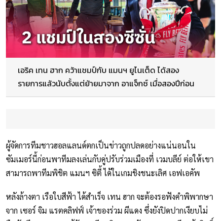
เอริค เทน ฮาก คว้าแชมป์กับ แมนฯ ยูไนเต็ด ได้สอง
รายการแล้วนับตั้งแต่ย้ายมาจาก อาแจ็กซ์ เมื่อสองปีก่อน
ผู้จัดการทีมชาวฮอลแลนด์ตกเป็นข่าวถูกปลดอย่างแน่นอนใน
ซัมเมอร์นี้ก่อนพาทีมลงเล่นกับคู่ปรับร่วมเมืองที่ เวมบลีย์ ต่อให้เขา
สามารถพาทีมพิชิต แมนฯ ซิตี้ ได้ในเกมชิงชนะเลิศ เอฟเอคัพ
หลังล้างตา เรือใบสีฟ้า ได้สำเร็จ เทน ฮาก จะต้องรอฟังคำพิพากษา
จาก เซอร์ จิม แรตคลิฟฟ์ เจ้าของร่วม ผีแดง ซึ่งยังปิดปากเงียบไม่