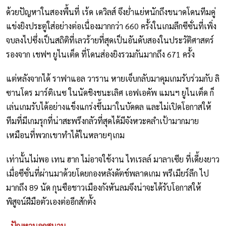
ด้วยปัญหาในสองพื้นที่ เร้ด เดวิลส์ จึงย่ำแย่หนักถึงขนาดโดนทีมคู่
แข่งยิงประตูใส่อย่างต่อเนื่องมากกว่า 660 ครั้งในเกมลีกซีซั่นที่เพิ่ง
จบลงไปซึ่งเป็นสถิติที่เลวร้ายที่สุดเป็นอันดับสองในประวัติศาสตร์
รองจาก เชฟฯ ยูไนเต็ด ที่โดนส่องยิงรวมกันมากถึง 671 ครั้ง
แต่หลังจากได้ ราฟาแอล วาราน หายเจ็บกลับมาคุมเกมรับร่วมกับ ลิ
ซานโดร มาร์ติเนซ ในนัดชิงชนะเลิศ เอฟเอคัพ แมนฯ ยูไนเต็ด ก็
เล่นเกมรับได้อย่างแข็งแกร่งขึ้นมาในบัดดล และไม่เปิดโอกาสให้
ทีมที่มีเกมรุกที่น่าสะพรึงกลัวที่สุดได้มีจังหวะคลำเป้ามากมาย
เหมือนที่พวกเขาทำได้ในหลายๆเกม
เท่านั้นไม่พอ เทน ฮาก ไม่อาจใช้งาน ไทเรลล์ มาลาเซีย ที่เดี้ยงยาว
เมื่อซีซั่นที่ผ่านมาด้วยโดยกองหลังดัตช์พลาดเกม พรีเมียร์ลีก ไป
มากถึง 89 นัด กุนซือชาวเมืองกังหันลมจึงน่าจะได้รับโอกาสให้
พิสูจน์ฝีมือตัวเองต่ออีกสักตั้ง
- ปัญหานอกสนาม