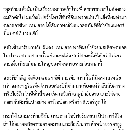
"สุดท้ายแล้วมันเป็นเรื่องของการคว้าโทรฟี่ หากพวกเขาไม่ต้องการ
ผมอีกต่อไป ผมก็จะไปคว้าโทรฟี่กับที่อื่นเพราะมันเป็นสิ่งที่ผมทำมา
ตลอดอาชีพ" เทน ฮาก ให้สัมภาษณ์ถึงอนาคตทันทีที่กำชัยเกมดาร์
บี้แมตช์ที่ เวมบลีย์
หลังเข้ามารับงานกับ ผีแดง เทน ฮาก พาทีมเข้าชิงชนะเลิศฟุตบอล
ในประเทศรวมสามครั้งแล้ว และได้แชมป์สองครั้งซึ่งถือว่าไม่เลว
เลยเมื่อเทียบกับนายใหญ่ของทีมหลายรายก่อนหน้านี้
และที่สำคัญ มีเพียง แมนฯ ซิตี้ รายเดียวเท่านั้นที่มีผลงานเหนือ
กว่า แมนฯ ยูไนเต็ด ในรอบสองปีที่ผ่านมาเพียงแต่ว่าอันดับตาราง
พรีเมียร์ลีก ในซีซั่นนี้ของ เร้ด เดวิลส์ แลดูน่าอับอาย และไม่อาจ
ต่อกรกับทีมชั้นนำอย่าง อาร์เซน่อล หรือว่า ลิเวอร์พูล ได้
กระทั่งในเกมส่งท้ายซีซั่น เทน ฮาก โชว์ฟอร์มสยบ เป๊ป กวาร์ดิโอ
ล่า ได้อย่างพลิกความคาดหมาย และถือเป็นการหักหน้าบรรดากูรู