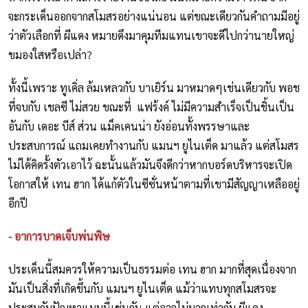
จะกระเด็นออกจากสโมสรอย่างแน่นอน แต่ขณะเดียวกันคำถามมีอยู่
ว่าตัวเลือกที่ ผีแดง หมายดึงมาคุมทีมแทนเขาจะดีไปกว่านายใหญ่
ขมองใสหรือเปล่า?
ทั้งนี้เพราะ ทูเคิ่ล ล้มเหลวกับ บาเยิร์น มาหมาดๆเช่นเดียวกับ พอช
ที่จบกับ เชลซี ไม่สวย ขณะที่ แฟร้งค์ ไม่มีความสำเร็จเป็นชิ้นเป็น
อันกับ เดอะ บีส์ ส่วน แม็คเคนน่า ยังอ่อนทั้งพรรษาและ
ประสบการณ์ แถมเคยทำงานกับ แมนฯ ยูไนเต็ด มาแล้ว แต่สโมสร
ไม่ได้คิดรั้งตัวเอาไว้ ฉะนั้นแล้วมันจึงดีกว่าหากบอร์ดบริหารจะเปิด
โอกาสให้ เทน ฮาก ได้แก้ตัวในซีซั่นหน้าตามที่เขามีสัญญาเหลืออยู่
อีกปี
- อาการบาดเจ็บพ่นพิษ
ประเด็นนี้สมควรให้ความเป็นธรรมต่อ เทน ฮาก มากที่สุดเนื่องจาก
มันเป็นสิ่งที่เกิดขึ้นกับ แมนฯ ยูไนเต็ด แม้ว่าแทบทุกสโมสรจะ
ประสบกับปัญหาแบบนี้เช่นกัน แต่อาจไม่มากเท่ากับ ผีแดง