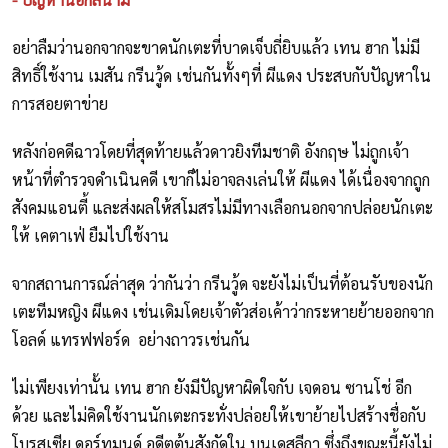
อย่าลืมว่านอกจากจะขาดนักเตะที่บาดเจ็บถี่ยิบแล้ว เทน ฮาก ไม่มี
สิทธิ์ใช้งาน เมสัน กรีนวู้ด เช่นกันทั้งๆที่ ผีแดง ประสบกับปัญหาใน
การสอยตาข่าย
หลังก่อคดีฉาวโดยที่สุดท้ายแล้วดาวยิงทีมชาติ อังกฤษ ไม่ถูกเจ้า
หน้าที่ตำรวจดำเนินคดี เขาก็ไม่อาจลงเล่นให้ ผีแดง ได้เนื่องจากถูก
สังคมแอนตี้ และส่งผลให้สโมสรไม่มีทางเลือกนอกจากปล่อยนักเตะ
ให้ เคตาเฟ่ ยืมไปใช้งาน
จากสถานการณ์ล่าสุด ว่ากันว่า กรีนวู้ด จะยังไม่เป็นที่ต้อนรับของนัก
เตะทีมหญิง ผีแดง เช่นเดิมโดยเจ้าตัวส่อเค้าว่ากระหายย้ายออกจาก
โอลด์ แทรฟฟอร์ด อย่างถาวรเช่นกัน
ไม่เพียงเท่านั้น เทน ฮาก ยังมีปัญหาผิดใจกับ เจดอน ซานโช่ อีก
ด้วย และไม่คิดใช้งานนักเตะกระทั่งปล่อยให้เขาย้ายไปสร้างชื่อกับ
โบรุสเซีย ดอร์ทมุนด์ อดีตต้นสังกัดใน บุนเดสลีกา ซึ่งถึงขณะนี้ยังไม่