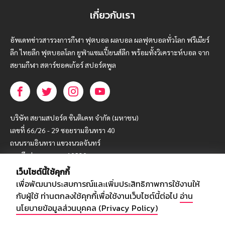
เกี่ยวกับเรา
อัพเดทข่าวสารวงการกีฬา ฟุตบอล ผลบอล ผลฟุตบอลทั่วโลก ฟรีเมียร์
ลีก ไทยลีก ฟุตบอลโลก ยูฟ่าแซมเปี้ยนส์ลีก พร้อมทั้งวิเคราะห์บอล จาก
สยามกีฬา สตาร์ชอคเก้อร์ สปอร์ตพูล
บริษัท สยามสปอร์ต ซินติเคท จำกัด (มหาชน)
เลขที่ 66/26 - 29 ซอยรามอินทรา 40
ถนนรามอินทรา แขวงนวลจันทร์
เขตบึงกุ่ม กรุงเทพฯ 10230
เว็บไซต์นี้ใช้คุกกี้
โทร : 02-5088-000
เพื่อพัฒนาประสบการณ์และเพิ่มประสิทธิภาพการใช้งานให้
อีเมล์ :
webmaster@siamsport.co.th
กับผู้ใช้ ท่านตกลงใช้คุกกี้เพื่อใช้งานเว็บไซต์นี้ต่อไป
อ่าน
เว็บไซต์ : www.siamsport.co.th
นโยบายข้อมูลส่วนบุคคล (Privacy Policy)