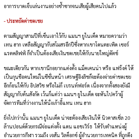
อาการบาดเจ็บเล่นงานอย่างซ้ำซากจนเสียผู้เสียคนไปแล้ว
- ประหยัดค่าชดเชย
ตามสัญญาสามปีที่เซ็นเอาไว้กับ แมนฯ ยูไนเต็ด หมายความว่า
เทน ฮาก เหลือสัญญากับสโมสรอีกปีซึ่งหากเขาโดนตะเพิด เซอร์
แรตคลิฟฟ์ ก็จำเป็นต้องเสียเงินชดเชยให้กับนายใหญ่ดัตช์
ขณะเดียวกัน หากเขานึกอยากแต่งตั้ง แม็คเคนน่า หรือ แฟร้งค์ ให้
เป็นกุนซือคนใหม่ในซีซั่นหน้า เศรษฐีอิงลิชก็จะต้องจ่ายค่าชดเชย
อีกก้อนให้กับ อิปสวิช หรือไม่ก็ เบรนท์ฟอร์ด เนื่องจากทั้งสองยังมี
สัญญากับต้นสังกัด เว้นก็แต่ว่า แมนฯ ยูไนเต็ด จะหันไปคว้าผู้
จัดการทีมที่ว่างงานให้นั่งเก้าอี้แทน เทน ฮาก
ยิ่งไปกว่านั้น แมนฯ ยูไนเต็ด น่าจะต้องเสียเงินให้ นิวคาสเซิ่ล 20
ล้านปอนด์ด้วยกรณีจ่อแต่งตั้ง แดน แอชเวิร์ธ ให้รับตำแหน่งผู้
อำนวยการกีฬา รวมถึง เจสัน วิลค็อกซ์ ผู้อำนวยการเทคนิค ที่ถูกดึง