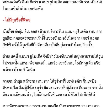
อย่างแท้จริงที่ไม่เชื่อว่า แมนฯ ยูไนเต็ด จะเอาชนะทีมร่วมเมืองได้
ในเกมชิงดำถ้วย เอฟเอคัพ
- ไม่มีกุนซือที่ดีพอ
นับตั้งแต่กลุ่ม อิเนออส เข้ามาบริหารทีม แมนฯ ยูไนเต็ด เทน ฮาก
ถูกลือมาตลอดว่าจะตกเก้าอี้ในช่วงซัมเมอร์เนื่องจาก เซอร์ แรตค
ลิฟฟ์ หวังได้กุนซือฝีมือดีพาทีมกลับคืนสู่ความยิ่งใหญ่อีกครั้ง
ด้วยเหตนี้ แมนฯ ยูไนเต็ด จึงมีข่าวโยงกับนายใหญ่หลายรายให้วุ่น
ไปหมดทั้ง แกรม พ็อตเตอร์ , แกเร็ธ เซาธ์เกต , โธมัส ทูเคิ่ล หรือ
แม้กระทั่ง แกรี่ โอนีล
จวบจนล่าสุด หลังจาก เทน ฮาก ได้ชูโทรฟี่ เอฟเอคัพ ขึ้นเหนือ
ศีรษะ สื่อเมืองผู้ดียังระบุว่า ผีแดง เจรจากับผู้จัดการทีมหลายรายทั้ง
คีแรน แม็คเคนน่า , โธมัส แฟร้งค์ และ เมาริซิโอ โปเช็ตติโน่
หากพิจารณาตามการรายงานของสื่อ มันหมายความว่า เทน ฮาก