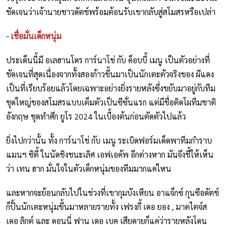
ชัดเจนว่าเจ้านายชาวดัตช์พร้อมต้อนรับเขากลับสู่สโมสรหรือเปล่า
- เชื่อมั่นเด็กหนุ่ม
ประเด็นนี้มี อเลฮานโดร การ์นาโช่ กับ ค็อบบี้ เมนู เป็นตัวอย่างที่
ชัดเจนที่สุดเนื่องจากทั้งสองก้าวขึ้นมาเป็นนักเตะตัวจริงของ ผีแดง
เป็นที่เรียบร้อยแล้วโดยเฉพาะอย่างยิ่งรายหลังซึ่งขยับมาอยู่กับทีม
ชุดใหญ่ของสโมสรแบบเต็มตัวเป็นซีซั่นแรก แต่มีชื่อติดโผทีมชาติ
อังกฤษ ชุดทำศึก ยูโร 2024 ในเบื้องต้นก่อนตัดตัวไปแล้ว
ยิ่งไปกว่านั้น ทั้ง การ์นาโช่ กับ เมนู ระเบิดฟอร์มเด็ดพาทีมกำราบ
แมนฯ ซิตี้ ในนัดชิงชนะเลิศ เอฟเอคัพ อีกต่างหาก มันจึงชี้ให้เห็น
ว่า เทน ฮาก มั่นใจในตัวเด็กหนุ่มของทีมมากแค่ไหน
และหากจะย้อนกลับไปในช่วงที่เขากุมบังเหียน อาแจ็กซ์ กุนซือดัตช์
ก็ปั้นนักเตะหนุ่มขึ้นมาหลายรายทั้ง เฟรงกี้ เดอ ยอง , มาตไตจ์ส
เดอ ลิกต์ และ ดอนนี่ ฟาน เดอ เบค เสียดายก็แค่ว่ารายหลังโดน