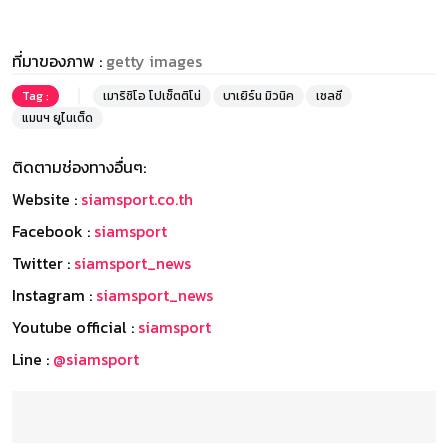
ที่มาของภาพ :
getty images
Tag :
เมาริซิโอ โปเช็ตติโน่
บาเยิร์น มิวนิค
เชลซี
แมนฯ ยูไนเต็ด
ติดตามช่องทางอื่นๆ:
Website :
siamsport.co.th
Facebook :
siamsport
Twitter :
siamsport_news
Instagram :
siamsport_news
Youtube official :
siamsport
Line :
@siamsport