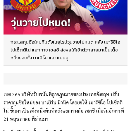
กระแสกุนซือใหม่ทีมดังในยุโรปวุ่นวายไปหมด หลัง เมาริซิโอ
โปเช็ตติโน่ แยกทาง เชลซี ส่งผลให้เจ้าตัวกลายมาเป็นเต็ง
หนึ่งของทั้ง บาเยิร์น และ แมนยู
เบต 365 บริษัทรับพนันที่ถูกกฎหมายของประเทศอังกฤษ ปรับ
ราคากุนซือใหม่ของ บาเยิร์น มิวนิค โดยยกให้ เมาริซิโอ โปเช็ตติ
โน่ ขึ้นมาเป็นเต็งหนึ่งทันทีหลังแยกทางกับ เชลซี เมื่อวันอังคารที่
21 พฤษภาคม ที่ผ่านมา