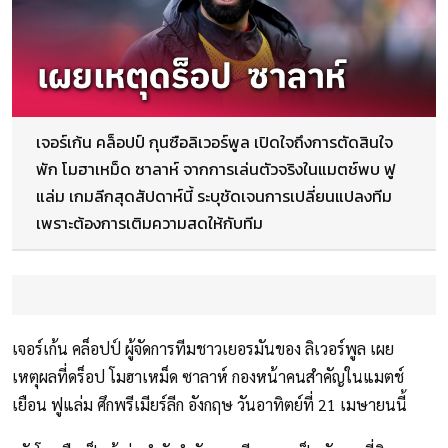
เจอร์เก้น คล็อปป์ กุนซือลิเวอร์พูล เปิดใจถึงการตัดสินใจ
พัก โมฮาเหม็ด ซาลาห์ จากการเล่นตัวจริงในแมตช์พบ ฟู
แล่ม เกมลีกสุดสัปดาห์นี้ ระบุชัดเจนการเปลี่ยนแปลงทีม
เพราะต้องการเติมความสดให้กับทีม
เจอร์เก้น คล็อปป์ ผู้จัดการทีมชาวเยอรมันของ ลิเวอร์พูล เผย
เหตุผลที่ดร็อป โมฮาเหม็ด ซาลาห์ กองหน้าคนสำคัญในแมตช์
เยือน ฟูแล่ม ศึกพรีเมียร์ลีก อังกฤษ วันอาทิตย์ที่ 21 เมษายนนี้