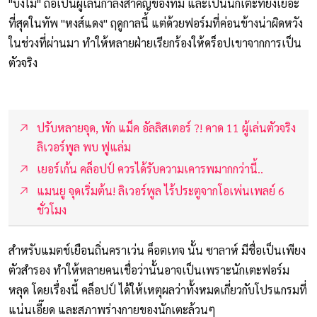
"บังโม" ถือเป็นผู้เล่นกำลังสำคัญของทีม และเป็นนักเตะที่ยิงเยอะ
ที่สุดในทัพ "หงส์แดง" ฤดูกาลนี้ แต่ด้วยฟอร์มที่ค่อนข้างน่าผิดหวัง
ในช่วงที่ผ่านมา ทำให้หลายฝ่ายเรียกร้องให้ดร็อปเขาจากการเป็น
ตัวจริง
ปรับหลายจุด, พัก แม็ค อัลลิสเตอร์ ?! คาด 11 ผู้เล่นตัวจริง
ลิเวอร์พูล พบ ฟูแล่ม
เยอร์เก้น คล็อปป์ ควรได้รับความเคารพมากกว่านี้..
แมนยู จุดเริ่มต้น! ลิเวอร์พูล ไร้ประตูจากโอเพ่นเพลย์ 6
ชั่วโมง
สำหรับแมตช์เยือนถิ่นคราเว่น ค็อตเทจ นั้น ซาลาห์ มีชื่อเป็นเพียง
ตัวสำรอง ทำให้หลายคนเชื่อว่านั้นอาจเป็นเพราะนักเตะฟอร์ม
หลุด โดยเรื่องนี้ คล็อปป์ ได้ให้เหตุผลว่าทั้งหมดเกี่ยวกับโปรแกรมที่
แน่นเอี๊ยด และสภาพร่างกายของนักเตะล้วนๆ