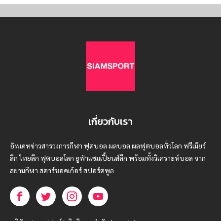
เกี่ยวกับเรา
อัพเดทข่าวสารวงการกีฬา ฟุตบอล ผลบอล ผลฟุตบอลทั่วโลก ฟรีเมียร์
ลีก ไทยลีก ฟุตบอลโลก ยูฟ่าแซมเปี้ยนส์ลีก พร้อมทั้งวิเคราะห์บอล จาก
สยามกีฬา สตาร์ชอคเก้อร์ สปอร์ตพูล