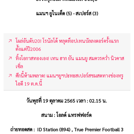
แมนฯ ยูไนเต็ด (5) - สเปอร์ส (3)
โผล่อันดับ20! โรนัลโด้ หลุดท็อปเทนบัลลงดอร์ครั้งแรก
ตั้งแต่ปี2006
ทิ้งโอกาสทองเอง! เทน ฮาก ยัน แมนยู สมควรคว่ำ นิวคาส
เซิ่ล
ศึกนี้ห้ามพลาด! แมนฯยูฯปะทะสเปอร์สชมสดทางช่องทรู
ไอดี 19 ต.ค.นี้
วันพุธที่ 19 ตุลาคม 2565 เวลา : 02.15 น.
สนาม : โอลด์ แทรฟฟอร์ด
ถ่ายทอดสด : ID Station (894) , True Premier Football 3