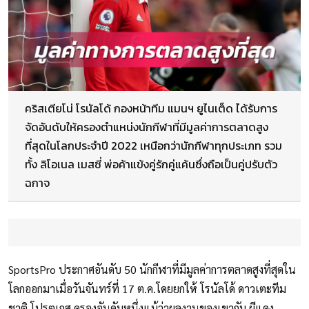
คริสเตียโน่ โรนัลโด้ กองหน้าทีม แมนฯ ยูไนเต็ด ได้รับการ
จัดอันดับให้ครองตำแหน่งนักกีฬาที่มีมูลค่าการตลาดสูง
ที่สุดในโลกประจำปี 2022 เหนือกว่านักกีฬาทุกประเภท รวม
ทั้ง ลิโอเนล เมสซี่ พ่อค้าแข้งคู่รักคู่แค้นซึ่งถือเป็นคู่ปรับตัว
ฉกาจ
SportsPro ประกาศอันดับ 50 นักกีฬาที่มีมูลค่าการตลาดสูงที่สุดใน
โลกออกมาเมื่อวันจันทร์ที่ 17 ต.ค.โดยยกให้ โรนัลโด้ ดาวเตะทีม
ชาติ โปรตุเกส ครองอันดับหนึ่งแม้ว่าผลงานของเขากับ ผีแดง