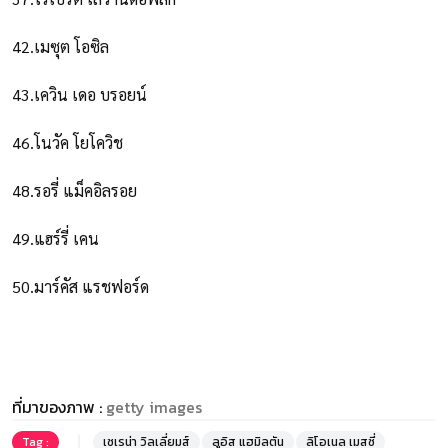
42.เมซุต โอซิล
43.เควิน เดอ บรอยน์
46.โนวัค โยโควิช
48.รอรี่ แม็คอิลรอย
49.แฮร์รี่ เคน
50.มาร์คัส แรชฟอร์ด
ที่มาของภาพ :
getty images
Tag :
เซเรน่า วิลเลี่ยมส์
ลูอิส แฮมิลตัน
ลิโอเนล เมสซี่