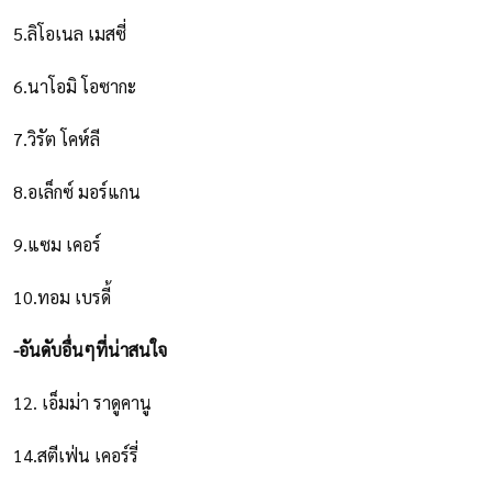
5.ลิโอเนล เมสซี่
6.นาโอมิ โอซากะ
7.วิรัต โคห์ลี
8.อเล็กซ์ มอร์แกน
9.แซม เคอร์
10.ทอม เบรดี้
-อันดับอื่นๆที่น่าสนใจ
12. เอ็มม่า ราดูคานู
14.สตีเฟ่น เคอร์รี่