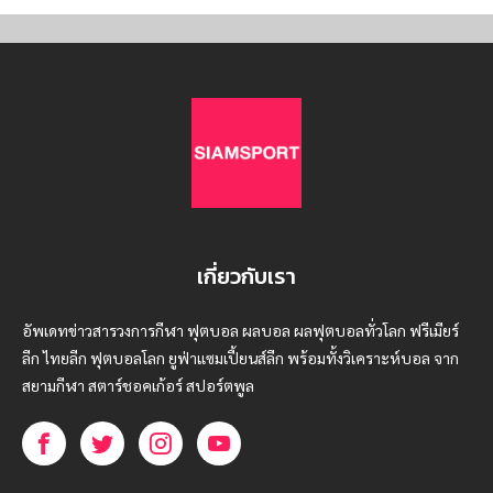
เกี่ยวกับเรา
อัพเดทข่าวสารวงการกีฬา ฟุตบอล ผลบอล ผลฟุตบอลทั่วโลก ฟรีเมียร์
ลีก ไทยลีก ฟุตบอลโลก ยูฟ่าแซมเปี้ยนส์ลีก พร้อมทั้งวิเคราะห์บอล จาก
สยามกีฬา สตาร์ชอคเก้อร์ สปอร์ตพูล