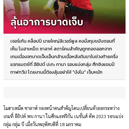
เจอร์เก้น คล็อปป์ นายใหญ่ลิเวอร์พูล คงนั่งกุมขมับตอนที่
เห็น โมฮาเหม็ด ซาลาห์ สตาร์คนสำคัญถูกถอดออกจาก
เกมเนื่องจกบาดเจ็บเอ็นกล้ามเนื้อหลังต้นขาในช่วงท้ายครึ่ง
แรกแมตช์ที่ อียิปต์ ปะทะ กานา รอบแบ่งกลุ่ม ศึกชิงแชมป์
กาฬทวีป โดยงานนี้ต้องลุ้นอย่าให้ "บังโม" เจ็บหนัก
โมฮาเหม็ด ซาลาห์ กองหน้าคนสำคัญโดนเปลี่ยนตัวออกระหว่าง
เกมที่ อียิปต์ พบ กานา ในศึกแอฟริกัน เนชั่นส์ คัพ 2023 รอบแบ่ง
กลุ่ม กลุ่ม บี เมื่อวันพฤหัสบดีที่ 18 มกราคม