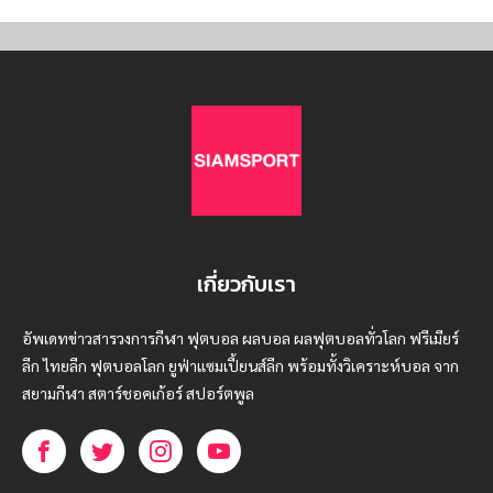
เกี่ยวกับเรา
อัพเดทข่าวสารวงการกีฬา ฟุตบอล ผลบอล ผลฟุตบอลทั่วโลก ฟรีเมียร์
ลีก ไทยลีก ฟุตบอลโลก ยูฟ่าแซมเปี้ยนส์ลีก พร้อมทั้งวิเคราะห์บอล จาก
สยามกีฬา สตาร์ชอคเก้อร์ สปอร์ตพูล