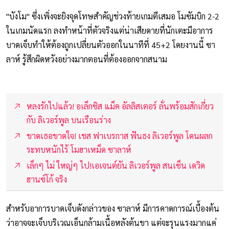
"บังโม" ซึ่งเพิ่งจะยิงจุดโทษสำคัญช่วงท้ายเกมตีเสมอ โมซัมบิก 2-2
ในเกมนัดแรก ลงทำหน้าที่ตัวจริงแต่น่าเสียดายที่นักเตะมีอาการ
บาดเจ็บทำให้ต้องถูกเปลี่ยนตัวออกในนาทีที่ 45+2 โดยงานนี้ ซา
ลาห์ รู้สึกผิดหวังอย่างมากตอนที่ต้องออกจากสนาม
หลงรักไปแล้ว! อเล็กซิส แม็ค อัลลิสเตอร์ ลั่นพร้อมสักเกี่ยว
กับ ลิเวอร์พูล บนเรือนร่าง
ขาดเธอขาดใจ! เชส ฟาเบรกาส ฟันธง ลิเวอร์พูล โดนผลก
ระทบหนักไร้ โมฮาเหม็ด ซาลาห์
เล็กๆ ไม่ ใหญ่ๆ ไป!เอเจนต์ยัน ลิเวอร์พูล สนเซ็น เดวิด
ฮานซ์โก้ จริง
สำหรับอาการบาดเจ็บดังกล่าวของ ซาลาห์ มีการคาดการณ์เบื้องต้น
ว่าอาจจะเจ็บบริเวณเอ็นกล้ามเนื้อหลังต้นขา แต่จะรุนแรงมากแค่