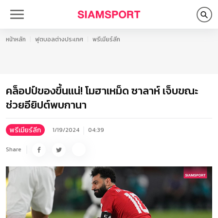
หน้าหลัก
ฟุตบอลต่างประเทศ
พรีเมียร์ลีก
คล็อปป์ของขึ้นแน่! โมฮาเหม็ด ซาลาห์ เจ็บขณะ
ช่วยอียิปต์พบกานา
พรีเมียร์ลีก
1/19/2024
04:39
Share