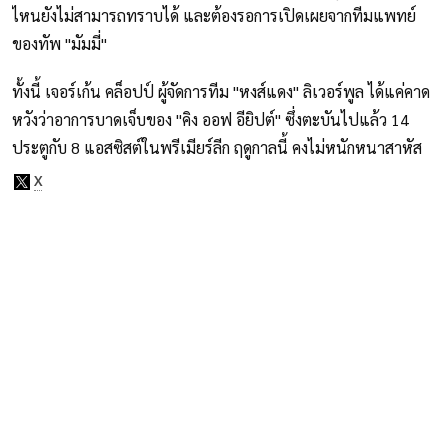
ไหนยังไม่สามารถทราบได้ และต้องรอการเปิดเผยจากทีมแพทย์
ของทัพ "มัมมี่"
ทั้งนี้ เจอร์เก้น คล็อปป์ ผู้จัดการทีม "หงส์แดง" ลิเวอร์พูล ได้แค่คาด
หวังว่าอาการบาดเจ็บของ "คิง ออฟ อียิปต์" ซึ่งตะบันไปแล้ว 14
ประตูกับ 8 แอสซิสต์ในพรีเมียร์ลีก ฤดูกาลนี้ คงไม่หนักหนาสาหัส