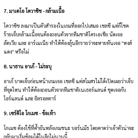
7. มาเตโอ โควาซิช - กล้ามเนื้อ
โควาซิช ลงมาเป็นตัวสำรองในเกมที่ออกไปเสมอ เชลซี แต่ก็โชค
ร้ายเจ็บกล้ามเนื้อจนต้องถอนตัวจากทีมชาติโครเอเชีย นัดเจอ
ลัตเวีย และ อาร์เมเนีย ทำให้ต้องลุ้นอีกรายว่าจะหายทันเจอ "หงส์
แดง" หรือไม่
8. นาธาน อาเก้ - ไม่ระบุ
อาเก้ บาดเจ็บก่อนหน้าเกมเจอ เชลซี แต่สโมสรไม่ได้เปิดเผยว่าเจ็บ
ที่จุดไหน ทำให้ต้องถอนตัวจากทีมชาติเนเธอร์แลนด์ ชุดเจอกับ
ไอร์แลนด์ และ ยิลรอลตาร์
9. เซร์คิโอ โกเมซ - ข้อเท้า
โกเมซ ต้องใช้ที่ค้ำยันหลังเกมชนะ บอร์นมัธ โดยคาดว่าเจ้าตัวน่าจะ
กลับมาเริ่มซ้อมได้ในอีกไม่นานนี้