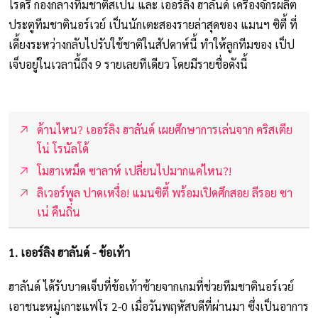
โรดรี้ กองกลางทีมชาติสเปน และ เออร์ลิง ฮาลันด์ เครื่องจักรผลิต
ประตูทีมชาตินอร์เวย์ เป็นนักเตะสองรายล่าสุดของ แมนฯ ซิตี้ ที่
เดี้ยงระหว่างกลับไปรับใช้ชาติในสัปดาห์นี้ ทำให้ลูกทีมของ เป็ป
เจ็บอยู่ในเวลานี้ถึง 9 รายเลยทีเดียว โดยมีรายชื่อดังนี้
ด้านไหน? เออร์ลิง ฮาลันด์ เผยศึกษาการเล่นจาก คริสเตีย
โน่ โรนัลโด้
โมฮาเหม็ด ซาลาห์ เปลี่ยนไปมากแค่ไหน?!
ลิเวอร์พูล ปาดเหงื่อ! แมนซิตี้ พร้อมเปิดศึกสอย ลีรอย ซา
เน่ คืนถิ่น
1. เออร์ลิง ฮาลันด์ - ข้อเท้า
ฮาลันด์ ได้รับบาดเจ็บที่ข้อเท้าซ้ายจากเกมที่ช่วยทีมชาตินอร์เวย์
เอาชนะหมู่เกาะแฟโร 2-0 เมื่อวันพฤหัสบดีที่ผ่านมา ซึ่งเป็นอาการ