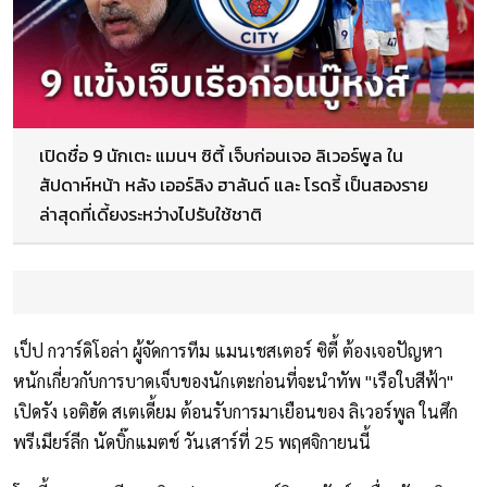
เปิดชื่อ 9 นักเตะ แมนฯ ซิตี้ เจ็บก่อนเจอ ลิเวอร์พูล ใน
สัปดาห์หน้า หลัง เออร์ลิง ฮาลันด์ และ โรดรี้ เป็นสองราย
ล่าสุดที่เดี้ยงระหว่างไปรับใช้ชาติ
เป็ป กวาร์ดิโอล่า ผู้จัดการทีม แมนเชสเตอร์ ซิตี้ ต้องเจอปัญหา
หนักเกี่ยวกับการบาดเจ็บของนักเตะก่อนที่จะนำทัพ "เรือใบสีฟ้า"
เปิดรัง เอติฮัด สเตเดี้ยม ต้อนรับการมาเยือนของ ลิเวอร์พูล ในศึก
พรีเมียร์ลีก นัดบิ๊กแมตช์ วันเสาร์ที่ 25 พฤศจิกายนนี้