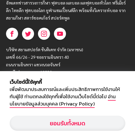
อัพเดทข่าวสารวงการกีฬา ฟุตบอล ผลบอล ผลฟุตบอลทั่วโลก ฟรีเมียร์
ลีก ไทยลีก ฟุตบอลโลก ยูฟ่าแซมเปี้ยนส์ลีก พร้อมทั้งวิเคราะห์บอล จาก
สยามกีฬา สตาร์ชอคเก้อร์ สปอร์ตพูล
บริษัท สยามสปอร์ต ซินติเคท จำกัด (มหาชน)
เลขที่ 66/26 - 29 ซอยรามอินทรา 40
ถนนรามอินทรา แขวงนวลจันทร์
เขตบึงกุ่ม กรุงเทพฯ 10230
เว็บไซต์นี้ใช้คุกกี้
โทร : 02-5088-000
เพื่อพัฒนาประสบการณ์และเพิ่มประสิทธิภาพการใช้งานให้
อีเมล์ :
webmaster@siamsport.co.th
กับผู้ใช้ ท่านตกลงใช้คุกกี้เพื่อใช้งานเว็บไซต์นี้ต่อไป
อ่าน
เว็บไซต์ : www.siamsport.co.th
นโยบายข้อมูลส่วนบุคคล (Privacy Policy)
ยอมรับทั้งหมด
© SIAMSPORT
Privacy