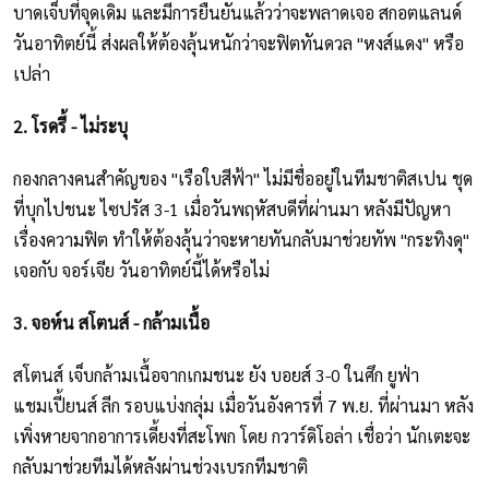
บาดเจ็บที่จุดเดิม และมีการยืนยันแล้วว่าจะพลาดเจอ สกอตแลนด์
วันอาทิตย์นี้ ส่งผลให้ต้องลุ้นหนักว่าจะฟิตทันดวล "หงส์แดง" หรือ
เปล่า
2. โรดรี้ - ไม่ระบุ
กองกลางคนสำคัญของ "เรือใบสีฟ้า" ไม่มีชื่ออยู่ในทีมชาติสเปน ชุด
ที่บุกไปชนะ ไซปรัส 3-1 เมื่อวันพฤหัสบดีที่ผ่านมา หลังมีปัญหา
เรื่องความฟิต ทำให้ต้องลุ้นว่าจะหายทันกลับมาช่วยทัพ "กระทิงดุ"
เจอกับ จอร์เจีย วันอาทิตย์นี้ได้หรือไม่
3. จอห์น สโตนส์ - กล้ามเนื้อ
สโตนส์ เจ็บกล้ามเนื้อจากเกมชนะ ยัง บอยส์ 3-0 ในศึก ยูฟ่า
แชมเปี้ยนส์ ลีก รอบแบ่งกลุ่ม เมื่อวันอังคารที่ 7 พ.ย. ที่ผ่านมา หลัง
เพิ่งหายจากอาการเดี้ยงที่สะโพก โดย กวาร์ดิโอล่า เชื่อว่า นักเตะจะ
กลับมาช่วยทีมได้หลังผ่านช่วงเบรกทีมชาติ