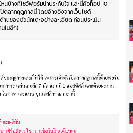
นไหนบ้างที่โชว์ฟอร์มน่าประทับใจ และนี่คือท็อป 10
่เปิดฉากฤดูกาลนี้ โดยอ้างอิงจากเว็บไซต์
้านของตัวนักเตะอย่างละเอียด ก่อนประเมิน
นในลีก)
0)
พรส์ของฤดูกาลเลยก็ว่าได้ เพราะเจ้าตัวเปิดฉากฤดูกาลนี้ด้วยฟอร์ม
 จากการลงเล่นเกมลีก 7 นัด แถมมี 1 แอสซิสต์ และด้วยผลงาน
บสอง ในตารางคะแนน บุนเดสลีกา ณ เวลานี้
์ แมดดิสัน
า-บาเยิร์นติด2! โผ 25 แข้งลุ้นโกลเด้นบอย