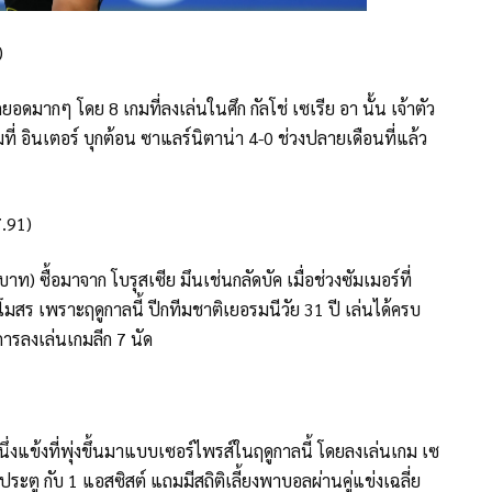
)
ดยอดมากๆ โดย 8 เกมที่ลงเล่นในศึก กัลโช่ เซเรีย อา นั้น เจ้าตัว
ี่ อินเตอร์ บุกต้อน ซาแลร์นิตาน่า 4-0 ช่วงปลายเดือนที่แล้ว
7.91)
) ซื้อมาจาก โบรุสเซีย มึนเช่นกลัดบัค เมื่อช่วงซัมเมอร์ที่
สโมสร เพราะฤดูกาลนี้ ปีกทีมชาติเยอรมนีวัย 31 ปี เล่นได้ครบ
กการลงเล่นเกมลีก 7 นัด
ึ่งแข้งที่พุ่งขึ้นมาแบบเซอร์ไพรส์ในฤดูกาลนี้ โดยลงเล่นเกม เซ
ะตู กับ 1 แอสซิสต์ แถมมีสถิติเลี้ยงพาบอลผ่านคู่แข่งเฉลี่ย