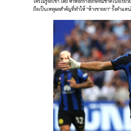
ใครไม่รู้จักเขา โดย หัวหอกร่างยักษ์ทีมชาติไนจีเรีย
ถือเป็นเหตุผลสำคัญที่ทำให้ "ห้างขายยา" รั้งตำแห