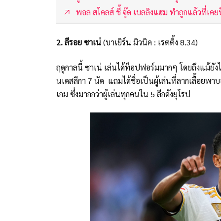
พอล สโคลส์ ชี้ จู๊ด เบลลิงแฮม ทำถูกแล้วที่เค
2. ลีรอย ซาเน่
(บาเยิร์น มิวนิค : เรตติ้ง 8.34)
ฤดูกาลนี้ ซาเน่ เล่นได้ท็อปฟอร์มมากๆ โดยถึงแม้ยัง
นเดสลีกา 7 นัด แถมได้ชื่อเป็นผู้เล่นที่ลากเลื้อยพาบอ
เกม ซึ่งมากกว่าผู้เล่นทุกคนใน 5 ลีกดังยุโรป