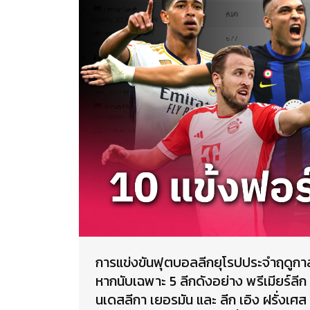
การแข่งขันฟุตบอลลีกยุโรปประจำฤดูกาล 
หากนับเฉพาะ 5 ลีกดังอย่าง พรีเมียร์ลีก อ
นเดสลีกา เยอรมัน และ ลีก เอิง ฝรั่งเศส