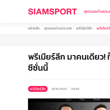
ฟุตบอลต่างประ
หน้าหลัก
ฟุตบอลต่างประเทศ
พรีเมียร์ลีก
พรีเมียร์
พรีเมียร์ลีก มาคนเดียว!
ซีซั่นนี้
พรีเมียร์ลีก
10/15/2023
04:56