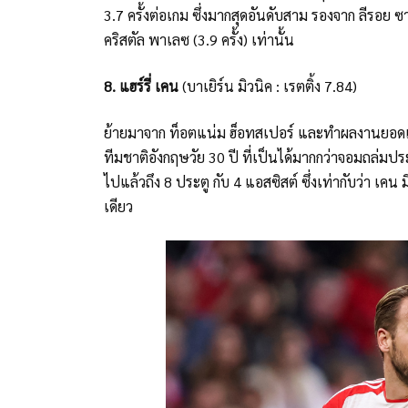
3.7 ครั้งต่อเกม ซึ่งมากสุดอันดับสาม รองจาก ลีรอย ซาเ
คริสตัล พาเลซ (3.9 ครั้ง) เท่านั้น
8. แฮร์รี่ เคน
(บาเยิร์น มิวนิค : เรตติ้ง 7.84)
ย้ายมาจาก ท็อตแน่ม ฮ็อทสเปอร์ และทำผลงานยอดเยี
ทีมชาติอังกฤษวัย 30 ปี ที่เป็นได้มากกว่าจอมถล่มประ
ไปแล้วถึง 8 ประตู กับ 4 แอสซิสต์ ซึ่งเท่ากับว่า เคน
เดียว