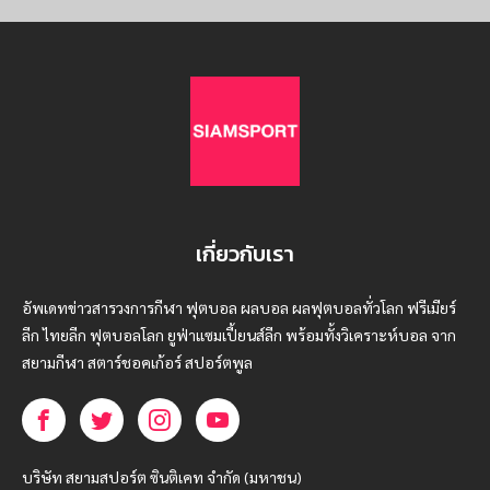
เกี่ยวกับเรา
อัพเดทข่าวสารวงการกีฬา ฟุตบอล ผลบอล ผลฟุตบอลทั่วโลก ฟรีเมียร์
ลีก ไทยลีก ฟุตบอลโลก ยูฟ่าแซมเปี้ยนส์ลีก พร้อมทั้งวิเคราะห์บอล จาก
สยามกีฬา สตาร์ชอคเก้อร์ สปอร์ตพูล
บริษัท สยามสปอร์ต ซินติเคท จำกัด (มหาชน)