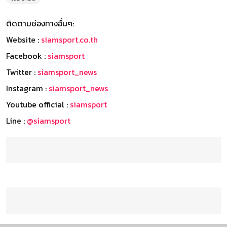
ติดตามช่องทางอื่นๆ:
Website :
siamsport.co.th
Facebook :
siamsport
Twitter :
siamsport_news
Instagram :
siamsport_news
Youtube official :
siamsport
Line :
@siamsport