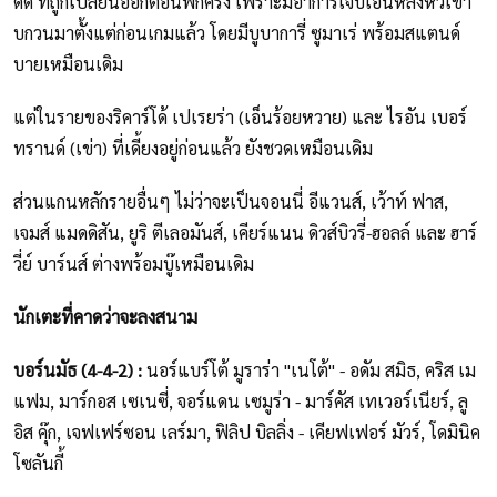
ดิดี้ ที่ถูกเปลี่ยนออกตอนพักครึ่ง เพราะมีอาการเจ็บเอ็นหลังหัวเข่า
บกวนมาตั้งแต่ก่อนเกมแล้ว โดยมีบูบาการี่ ซูมาเร่ พร้อมสแตนด์
บายเหมือนเดิม
แต่ในรายของริคาร์โด้ เปเรยร่า (เอ็นร้อยหวาย) และ ไรอัน เบอร์
ทรานด์ (เข่า) ที่เดี้ยงอยู่ก่อนแล้ว ยังชวดเหมือนเดิม
ส่วนแกนหลักรายอื่นๆ ไม่ว่าจะเป็นจอนนี่ อีแวนส์, เว้าท์ ฟาส,
เจมส์ แมดดิสัน, ยูริ ตีเลอมันส์, เคียร์แนน ดิวส์บิวรี่-ฮอลล์ และ ฮาร์
วี่ย์ บาร์นส์ ต่างพร้อมบู๊เหมือนเดิม
นักเตะที่คาดว่าจะลงสนาม
บอร์นมัธ (4-4-2) :
นอร์แบร์โต้ มูราร่า "เนโต้" - อดัม สมิธ, คริส เม
แฟม, มาร์กอส เซเนซี่, จอร์แดน เซมูร่า - มาร์คัส เทเวอร์เนียร์, ลู
อิส คุ๊ก, เจฟเฟร์ซอน เลร์มา, ฟิลิป บิลลิ่ง - เคียฟเฟอร์ มัวร์, โดมินิค
โซลันกี้