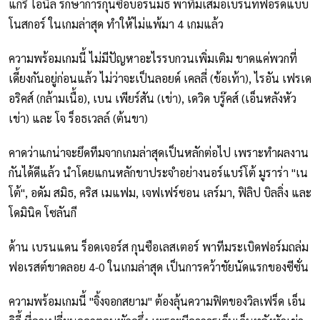
แกรี่ โอนีล รักษาการกุนซือบอร์นมัธ พาทีมเสมอเบรนท์ฟอร์ดแบบ
โนสกอร์ ในเกมล่าสุด ทำให้ไม่แพ้มา 4 เกมแล้ว
ความพร้อมเกมนี้ ไม่มีปัญหาอะไรรบกวนเพิ่มเติม ขาดแค่พวกที่
เดี้ยงกันอยู่ก่อนแล้ว ไม่ว่าจะเป็นลอยด์ เคลลี่ (ข้อเท้า), ไรอัน เฟรเด
อริคส์ (กล้ามเนื้อ), เบน เพียร์สัน (เข่า), เดวิด บรู๊คส์ (เอ็นหลังหัว
เข่า) และ โจ ร็อธเวลล์ (ต้นขา)
คาดว่าแกน่าจะยึดทีมจากเกมล่าสุดเป็นหลักต่อไป เพราะทำผลงาน
กันได้ดีแล้ว นำโดยแกนหลักขาประจำอย่างนอร์แบร์โต้ มูราร่า "เน
โต้", อดัม สมิธ, คริส เมแฟม, เจฟเฟร์ซอน เลร์มา, ฟิลิป บิลลิ่ง และ
โดมินิค โซลันกี
ด้าน เบรนแดน ร็อดเจอร์ส กุนซือเลสเตอร์ พาทีมระเบิดฟอร์มถล่ม
ฟอเรสต์ขาดลอย 4-0 ในเกมล่าสุด เป็นการคว้าชัยนัดแรกของซีซั่น
ความพร้อมเกมนี้ "จิ้งจอกสยาม" ต้องลุ้นความฟิตของวิลเฟร็ด เอ็น