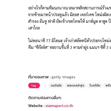
อย่างไรก็ตามทีมนกนางนวลมาพลิกสถานการณ์รัวแซง 2
จากซ้ายมาหน้าประตูแล้ว มิลอส เคอร์เคซ โหม่งผิดเหล
สำรอง อันซู ฟาติ ยัดเข้าเขตโทษให้ มาห์มูด ดาฮูด ป้
เสาไกล
ไม่พอนาที 77 มิโตมะ เจ้าเก่าสลัดหนีตัวประกบโหม่
ทีม "ซีกัลล์ส" ทะยานขึ้นที่ 3 ตามจ่าฝูง แมนฯ ซิตี้ 3 
ที่มาของภาพ :
getty images
Tag :
บอร์นมัธ
ผลบอลล่าสุด
ไบรท์ตัน
พรีเ
ติดตามช่องทางอื่นๆ:
Website :
siamsport.co.th