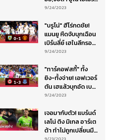
ทำแสบเยือน
9/24/2023
ลอนดอน-ฟันฉับ
สกอร์
"บรูโน่" ฮีโร่กดชัย!
แมนยู หืดจับบุกเฉือน
เบิร์นลี่ย์ เฮในลีกรอบ
3 นัด
9/24/2023
"ทาร์คอฟสกี้" ทั้ง
ยิง-ทั้งจ่าย! เอฟเวอร์
ตัน เฮแล้วบุกอัด เบ
รนท์ฟอร์ด ขยับหนี
9/24/2023
โซนแดง
เจอมากับตัว! แบร์นด์
เลโน่ ติง มิเกล อาร์เต
ต้า ทำไม่ถูกเปลี่ยนมือ
1 กลางคัน
9/23/2023