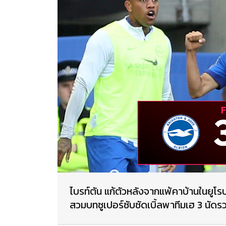
ไบรท์ตัน แก้ตัวหลังจากแพ้คาบ้านในยูโรป
สวมบทซูเปอร์ซับซัดเบิ้ลพาทีมเฮ 3 นัดร