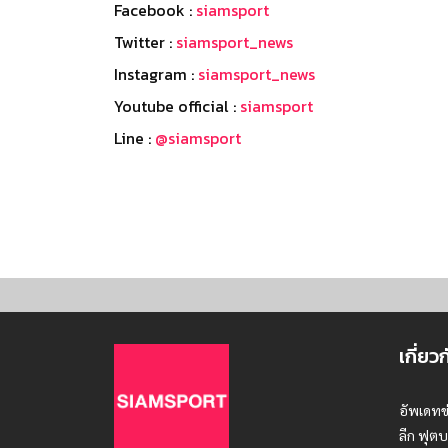
Facebook :
siamsport
Twitter :
siamsport_news
Instagram :
siamsport_news
Youtube official :
siamsport
Line :
@siamsport
เกี่ยว
อัพเดทข
ลีก ฟุตบ