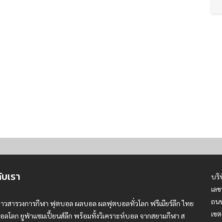
กับเรา
บริ
เลข
ถนน
่าวสารวงการกีฬา ฟุตบอล ผลบอล ผลฟุตบอลทั่วโลก ฟรีเมียร์ลีก ไทย
เขต
อลโลก ยูฟ่าแซมเปี้ยนส์ลีก พร้อมทั้งวิเคราะห์บอล จากสยามกีฬา ส