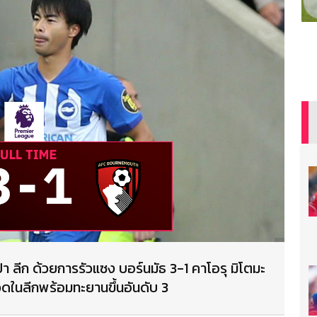
า ลีก ด้วยการรัวแซง บอร์นมัธ 3-1 คาโอรุ มิโตมะ
วดในลีกพร้อมทะยานขึ้นอันดับ 3