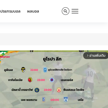
โปรแกรมบอล
ผลบอล
อ่านเพิ่มเติม
arrow_forward_ios