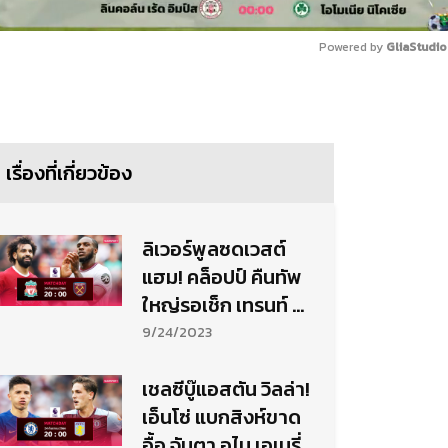
Powered by 
GliaStudio
Mute
เรื่องที่เกี่ยวข้อง
ลิเวอร์พูลซดเวสต์
แฮม! คล็อปป์ คืนทัพ
ใหญ่รอเช็ก เทรนท์ อ
เล็กซานเดอร์-อาร์โน
9/24/2023
ลด์-ฟันฉับสกอร์
เชลซีบู๊แอสตัน วิลล่า!
เอ็นโซ่ แบกสิงห์ขาด
อื้อ,จับตา อูไน เอเมรี่