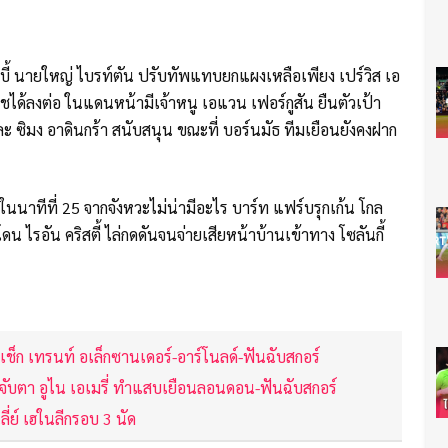
ร์บี้ นายใหญ่ ไบรท์ตัน ปรับทัพแทบยกแผงเหลือเพียง เปร์วิส เอ
ติชได้ลงต่อ ในแดนหน้ามีเจ้าหนู เอแวน เฟอร์กูสัน ยืนตัวเป้า
ละ ซิมง อาดินกร้า สนับสนุน ขณะที่ บอร์นมัธ ทีมเยือนยังคงฝาก
อนในนาทีที่ 25 จากจังหวะไม่น่ามีอะไร บาร์ท แฟร์บรุกเก้น โกล
ไรอัน คริสตี้ ไล่กดดันจนจ่ายเสียหน้าบ้านเข้าทาง โซลันกี้
เช็ก เทรนท์ อเล็กซานเดอร์-อาร์โนลด์-ฟันฉับสกอร์
ื้อ,จับตา อูไน เอเมรี่ ทำแสบเยือนลอนดอน-ฟันฉับสกอร์
นลี่ย์ เฮในลีกรอบ 3 นัด