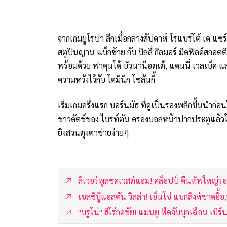
จากเกมยูโรปา ลีกเมื่อกลางสัปดาห์ โรแบร์โต้ เด แซ
สตูปินญาน แบ็กซ้าย กับ บิลลี่ กิลมอร์ มิดฟิลด์สกอต
พร้อมด้วย ฟาคุนโด้ บัวนาน็อตเต้, แดนนี่ เวลเบ็ค แ
ความหวังไว้กับ โดมินิก โซลันกี้
เริ่มเกมครึ่งแรก บอร์นมัธ ที่ดูเป็นรองพลิกขึ้นนำก่
ชาวดัตช์ของ ไบรท์ตัน ครองบอลหน้าปากประตูแล้วโดน 
ยิงสวนตุงตาข่ายง่ายๆ
ลิเวอร์พูลซดเวสต์แฮม! คล็อปป์ คืนทัพใหญ่รอ
เชลซีบู๊แอสตัน วิลล่า! เอ็นโซ่ แบกสิงห์ขาดอ
"บรูโน่" ฮีโร่กดชัย! แมนยู หืดจับบุกเฉือน เบิร์