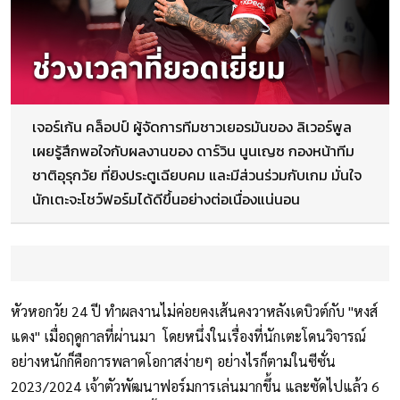
เจอร์เก้น คล็อปป์ ผู้จัดการทีมชาวเยอรมันของ ลิเวอร์พูล
เผยรู้สึกพอใจกับผลงานของ ดาร์วิน นูนเญซ กองหน้าทีม
ชาติอุรุกวัย ที่ยิงประตูเฉียบคม และมีส่วนร่วมกับเกม มั่นใจ
นักเตะจะโชว์ฟอร์มได้ดีขึ้นอย่างต่อเนื่องแน่นอน
หัวหอกวัย 24 ปี ทำผลงานไม่ค่อยคงเส้นคงวาหลังเดบิวต์กับ "หงส์
แดง" เมื่อฤดูกาลที่ผ่านมา โดยหนึ่งในเรื่องที่นักเตะโดนวิจารณ์
อย่างหนักก็คือการพลาดโอกาสง่ายๆ อย่างไรก็ตามในซีซั่น
2023/2024 เจ้าตัวพัฒนาฟอร์มการเล่นมากขึ้น และซัดไปแล้ว 6