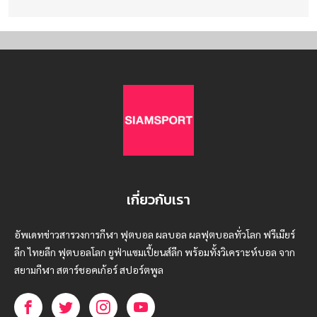
เกี่ยวกับเรา
อัพเดทข่าวสารวงการกีฬา ฟุตบอล ผลบอล ผลฟุตบอลทั่วโลก ฟรีเมียร์
ลีก ไทยลีก ฟุตบอลโลก ยูฟ่าแซมเปี้ยนส์ลีก พร้อมทั้งวิเคราะห์บอล จาก
สยามกีฬา สตาร์ชอคเก้อร์ สปอร์ตพูล