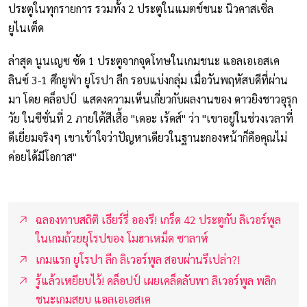
ประตูในทุกรายการ รวมทั้ง 2 ประตูในแมตช์ชนะ นิวคาสเซิ่ล
ยูไนเต็ด
ล่าสุด นูนเญซ ซัด 1 ประตูจากจุดโทษในเกมชนะ แอลเอเอสเค
ลินซ์ 3-1 ศึกยูฟ่า ยูโรปา ลีก รอบแบ่งกลุ่ม เมื่อวันพฤหัสบดีที่ผ่าน
มา โดย คล็อปป์ แสดงความเห็นเกี่ยวกับผลงานของ ดาวยิงชาวอุรุก
วัย ในซีซั่นที่ 2 ภายใต้สีเสื้อ "เดอะ เร้ดส์" ว่า "เขาอยู่ในช่วงเวลาที่
ดีเยี่ยมจริงๆ เขาเข้าใจว่าปัญหาเดียวในฐานะกองหน้าก็คือคุณไม่
ค่อยได้มีโอกาส"
ฉลองทาบสถิติ เธียร์รี่ อองรี! เกร็ด 42 ประตูกับ ลิเวอร์พูล
ในเกมถ้วยยุโรปของ โมฮาเหม็ด ซาลาห์
เกมแรก ยูโรปา ลีก ลิเวอร์พูล สอบผ่านรึเปล่า?!
รู้แล้วเหยียบไว้! คล็อปป์ เผยเคล็ดลับพา ลิเวอร์พูล พลิก
ชนะเกมสยบ แอลเอเอสเค