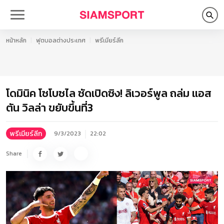
หน้าหลัก
ฟุตบอลต่างประเทศ
พรีเมียร์ลีก
โดมินิค โซโบซไล ซัดเปิดซิง! ลิเวอร์พูล ถล่ม แอส
ตัน วิลล่า ขยับขึ้นที่3
พรีเมียร์ลีก
9/3/2023
22:02
Share