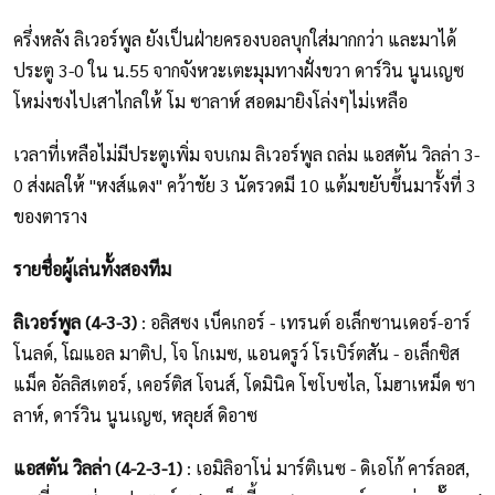
ครึ่งหลัง ลิเวอร์พูล ยังเป็นฝ่ายครองบอลบุกใส่มากกว่า และมาได้
ประตู 3-0 ใน น.55 จากจังหวะเตะมุมทางฝั่งขวา ดาร์วิน นูนเญซ
โหม่งชงไปเสาไกลให้ โม ซาลาห์ สอดมายิงโล่งๆไม่เหลือ
เวลาที่เหลือไม่มีประตูเพิ่ม จบเกม ลิเวอร์พูล ถล่ม แอสตัน วิลล่า 3-
0 ส่งผลให้ "หงส์แดง" คว้าชัย 3 นัดรวดมี 10 แต้มขยับขึ้นมารั้งที่ 3
ของตาราง
รายชื่อผู้เล่นทั้งสองทีม
ลิเวอร์พูล (4-3-3)
: อลิสซง เบ็คเกอร์ - เทรนต์ อเล็กซานเดอร์-อาร์
โนลด์, โฌแอล มาติป, โจ โกเมซ, แอนดรูว์ โรเบิร์ตสัน - อเล็กซิส
แม็ค อัลลิสเตอร์, เคอร์ติส โจนส์, โดมินิค โซโบซไล, โมฮาเหม็ด ซา
ลาห์, ดาร์วิน นูนเญซ, หลุยส์ ดิอาซ
แอสตัน วิลล่า (4-2-3-1)
: เอมิลิอาโน่ มาร์ติเนซ - ดิเอโก้ คาร์ลอส,