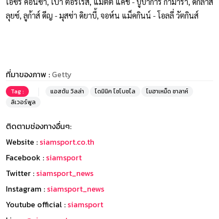
เอซรี่ คอนซ่า, เปา ตอร์เรส, แม็ตตี้ แคช - บูบาการ์ กามาร่า, ดั๊กลาส
ลุยซ์, ลูก้าส์ ดีญ - มุสซ่า ดิยาบี้, จอห์น แม็คกินน์ - โอลลี่ วัตกินส์
ที่มาของภาพ :
Getty
Tag :
แอสตัน วิลล่า
โดมินิค โซโบซไล
โมฮาเหม็ด ซาลาห์
ลิเวอร์พูล
ติดตามช่องทางอื่นๆ:
Website :
siamsport.co.th
Facebook :
siamsport
Twitter :
siamsport_news
Instagram :
siamsport_news
Youtube official :
siamsport