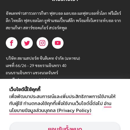
อัพเดทข่าวสารวงการกีฬา ฟุตบอล ผลบอล ผลฟุตบอลทั่วโลก ฟรีเมียร์
ลีก ไทยลีก ฟุตบอลโลก ยูฟ่าแซมเปี้ยนส์ลีก พร้อมทั้งวิเคราะห์บอล จาก
สยามกีฬา สตาร์ชอคเก้อร์ สปอร์ตพูล
บริษัท สยามสปอร์ต ซินติเคท จำกัด (มหาชน)
เลขที่ 66/26 - 29 ซอยรามอินทรา 40
ถนนรามอินทรา แขวงนวลจันทร์
เขตบึงกุ่ม กรุงเทพฯ 10230
เว็บไซต์นี้ใช้คุกกี้
โทร : 02-5088-000
เพื่อพัฒนาประสบการณ์และเพิ่มประสิทธิภาพการใช้งานให้
อีเมล์ :
webmaster@siamsport.co.th
กับผู้ใช้ ท่านตกลงใช้คุกกี้เพื่อใช้งานเว็บไซต์นี้ต่อไป
อ่าน
เว็บไซต์ : www.siamsport.co.th
นโยบายข้อมูลส่วนบุคคล (Privacy Policy)
ยอมรับทั้งหมด