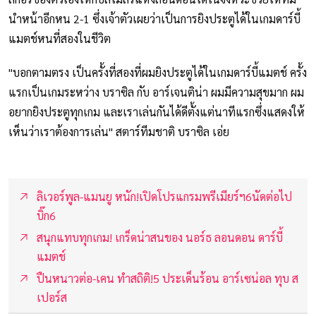
นำหน้าอีกหน 2-1 ซึ่งเจ้าตัวเผยว่าเป็นการยิงประตูได้ในเกมดาร์บี้
แมตช์หนที่สองในชีวิต
"บอกตามตรง เป็นครั้งที่สองที่ผมยิงประตูได้ในเกมดาร์บี้แมตช์ ครั้ง
แรกเป็นเกมระหว่าง บราซิล กับ อาร์เจนติน่า ผมมีความสุขมาก ผม
อยากยิงประตูทุกเกม และเราเล่นกันได้ดีตั้งแต่นาทีแรกซึ่งแสดงให้
เห็นว่าเราต้องการเล่น" สตาร์ทีมชาติ บราซิล เอ่ย
ลิเวอร์พูล-แมนยู หนัก!เปิดโปรแกรมพรีเมียร์ฯ6นัดต่อไป
บิ๊ก6
สนุกแทบทุกเกม! เกร็ดน่าสนของ นอร์ธ ลอนดอน ดาร์บี้
แมตช์
ปืนหนาวต่อ-เคน ทำสถิติ!5 ประเด็นร้อน อาร์เซน่อล ทุบ ส
เปอร์ส