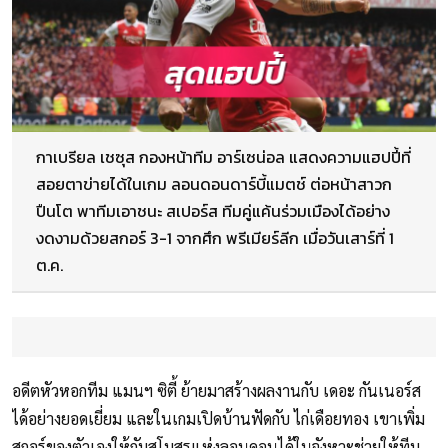
กาเบรียล เชซุส กองหน้าทีม อาร์เซน่อล แสดงความแฮปปี้ที่
สอยตาข่ายได้ในเกม ลอนดอนดาร์บี้แมตช์ ต่อหน้าสาวก
ปืนโต พาทีมเอาชนะ สเปอร์ส ทีมคู่แค้นร่วมเมืองได้อย่าง
งดงามด้วยสกอร์ 3-1 จากศึก พรีเมียร์ลีก เมื่อวันเสาร์ที่ 1
ต.ค.
อดีตหัวหอกทีม แมนฯ ซิตี้ ย้ายมาสร้างผลงานกับ เดอะ กันเนอร์ส
ได้อย่างยอดเยี่ยม และในเกมเปิดบ้านฟัดกับ ไก่เดือยทอง เขาเพิ่ม
สกอร์ของตัวเองให้กับสโมสรแห่งลอนดอนได้ในจังหวะช่วยให้ทีม