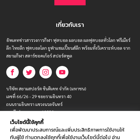
เกี่ยวกับเรา
อัพเดทข่าวสารวงการกีฬา ฟุตบอล ผลบอล ผลฟุตบอลทั่วโลก ฟรีเมียร์
ลีก ไทยลีก ฟุตบอลโลก ยูฟ่าแซมเปี้ยนส์ลีก พร้อมทั้งวิเคราะห์บอล จาก
สยามกีฬา สตาร์ชอคเก้อร์ สปอร์ตพูล
บริษัท สยามสปอร์ต ซินติเคท จำกัด (มหาชน)
เลขที่ 66/26 - 29 ซอยรามอินทรา 40
ถนนรามอินทรา แขวงนวลจันทร์
เขตบึงกุ่ม กรุงเทพฯ 10230
เว็บไซต์นี้ใช้คุกกี้
โทร : 02-5088-000
เพื่อพัฒนาประสบการณ์และเพิ่มประสิทธิภาพการใช้งานให้
อีเมล์ :
webmaster@siamsport.co.th
กับผู้ใช้ ท่านตกลงใช้คุกกี้เพื่อใช้งานเว็บไซต์นี้ต่อไป
อ่าน