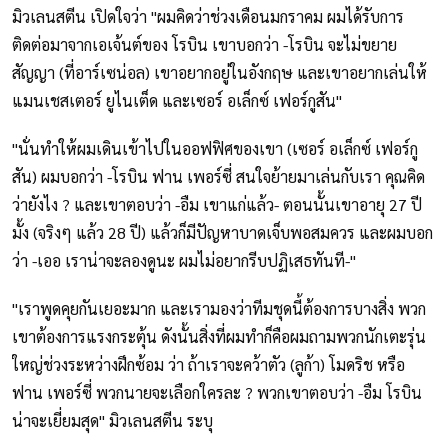
มิวเลนสตีน เปิดใจว่า "ผมคิดว่าช่วงเดือนมกราคม ผมได้รับการ
ติดต่อมาจากเอเจ้นต์ของ โรบิน เขาบอกว่า -โรบิน จะไม่ขยาย
สัญญา (ที่อาร์เซน่อล) เขาอยากอยู่ในอังกฤษ และเขาอยากเล่นให้
แมนเชสเตอร์ ยูไนเต็ด และเซอร์ อเล็กซ์ เฟอร์กูสัน"
"นั่นทำให้ผมเดินเข้าไปในออฟฟิศของเขา (เซอร์ อเล็กซ์ เฟอร์กู
สัน) ผมบอกว่า -โรบิน ฟาน เพอร์ซี่ สนใจย้ายมาเล่นกับเรา คุณคิด
ว่ายังไง ? และเขาตอบว่า -อืม เขาแก่แล้ว- ตอนนั้นเขาอายุ 27 ปี
มั้ง (จริงๆ แล้ว 28 ปี) แล้วก็มีปัญหาบาดเจ็บพอสมควร และผมบอก
ว่า -เออ เราน่าจะลองดูนะ ผมไม่อยากรีบปฏิเสธทันที-"
"เราพูดคุยกันเยอะมาก และเรามองว่าทีมชุดนี้ต้องการบางสิ่ง พวก
เขาต้องการแรงกระตุ้น ดังนั้นสิ่งที่ผมทำก็คือผมถามพวกนักเตะรุ่น
ใหญ่ช่วงระหว่างฝึกซ้อม ว่า ถ้าเราจะคว้าตัว (ลูก้า) โมดริช หรือ
ฟาน เพอร์ซี่ พวกนายจะเลือกใครละ ? พวกเขาตอบว่า -อืม โรบิน
น่าจะเยี่ยมสุด" มิวเลนสตีน ระบุ