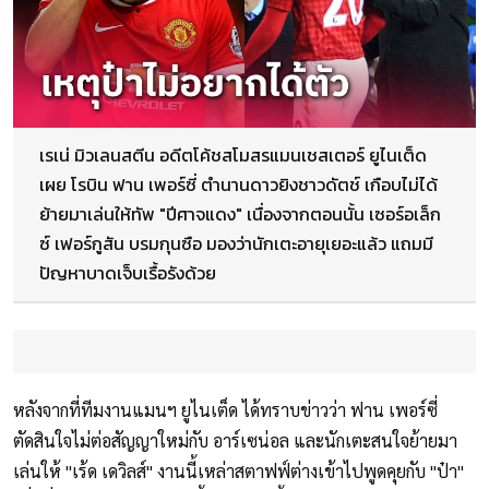
เรเน่ มิวเลนสตีน อดีตโค้ชสโมสรแมนเชสเตอร์ ยูไนเต็ด
เผย โรบิน ฟาน เพอร์ซี่ ตำนานดาวยิงชาวดัตช์ เกือบไม่ได้
ย้ายมาเล่นให้ทัพ "ปีศาจแดง" เนื่องจากตอนนั้น เซอร์อเล็ก
ซ์ เฟอร์กูสัน บรมกุนซือ มองว่านักเตะอายุเยอะแล้ว แถมมี
ปัญหาบาดเจ็บเรื้อรังด้วย
หลังจากที่ทีมงานแมนฯ ยูไนเต็ด ได้ทราบข่าวว่า ฟาน เพอร์ซี่
ตัดสินใจไม่ต่อสัญญาใหม่กับ อาร์เซน่อล และนักเตะสนใจย้ายมา
เล่นให้ "เร้ด เดวิลส์" งานนี้เหล่าสตาฟฟ์ต่างเข้าไปพูดคุยกับ "ป๋า"