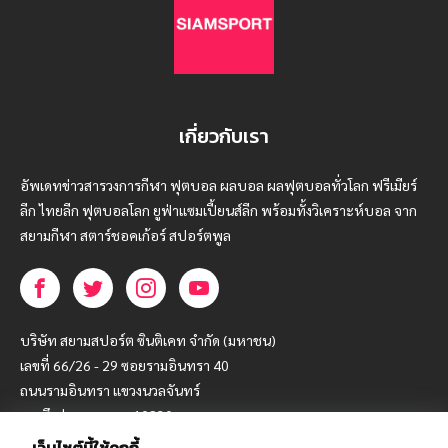
เกี่ยวกับเรา
อัพเดทข่าวสารวงการกีฬา ฟุตบอล ผลบอล ผลฟุตบอลทั่วโลก ฟรีเมียร์
ลีก ไทยลีก ฟุตบอลโลก ยูฟ่าแซมเปี้ยนส์ลีก พร้อมทั้งวิเคราะห์บอล จาก
สยามกีฬา สตาร์ชอคเก้อร์ สปอร์ตพูล
บริษัท สยามสปอร์ต ซินติเคท จำกัด (มหาชน)
เลขที่ 66/26 - 29 ซอยรามอินทรา 40
ถนนรามอินทรา แขวงนวลจันทร์
เขตบึงกุ่ม กรุงเทพฯ 10230