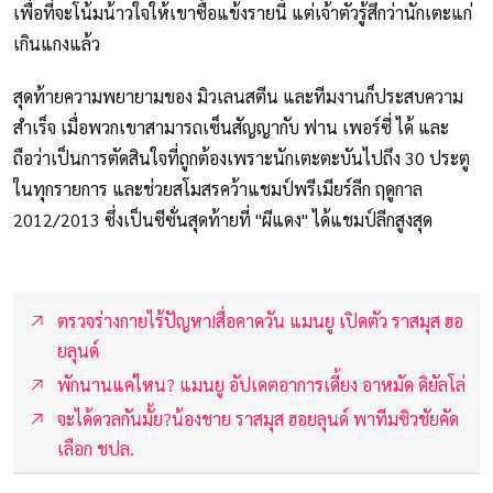
เพื่อที่จะโน้มน้าวใจให้เขาซื้อแข้งรายนี้ แต่เจ้าตัวรู้สึกว่านักเตะแก่
เกินแกงแล้ว
สุดท้ายความพยายามของ มิวเลนสตีน และทีมงานก็ประสบความ
สำเร็จ เมื่อพวกเขาสามารถเซ็นสัญญากับ ฟาน เพอร์ซี่ ได้ และ
ถือว่าเป็นการตัดสินใจที่ถูกต้องเพราะนักเตะตะบันไปถึง 30 ประตู
ในทุกรายการ และช่วยสโมสรคว้าแชมป์พรีเมียร์ลีก ฤดูกาล
2012/2013 ซึ่งเป็นซีซั่นสุดท้ายที่ "ผีแดง" ได้แชมป์ลีกสูงสุด
ตรวจร่างกายไร้ปัญหา!สื่อคาดวัน แมนยู เปิดตัว ราสมุส ฮอ
ยลุนด์
พักนานแค่ไหน? แมนยู อัปเดตอาการเดี้ยง อาหมัด ดิยัลโล่
จะได้ดวลกันมั้ย?น้องชาย ราสมุส ฮอยลุนด์ พาทีมซิวชัยคัด
เลือก ชปล.