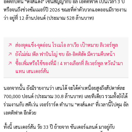
อดีตกัปตัน "หงส์แดง" เซ็นสัญญากับ อัล เอตติฟาค เป็นเวลา 3 ปี
หรือจนถึงช่วงซัมเมอร์ปี 2026 ขณะที่ค่าตัวบวกแอดออนมีรายงาน
ว่า อยู่ที่ 12 ล้านปอนด์ (ประมาณ 528 ล้านบาท)
ส่องจุดแข็ง-จุดอ่อน โรเมโอ ลาเวีย เป้าหมาย ลิเวอร์พูล
ยังไม่ล่ม !ดีล ฟาบินโญ่ ซบ อัล-อิตติฮัด มีความคืบหน้า
ซื้อเพิ่มหรือใช้ของที่มี ! 4 ทางเลือกที่ ลิเวอร์พูล หวังนำมา
แทน เฮนเดอร์สัน
นอกจากนั้น ยังมีรายงานว่า เฮนโด้ จะได้ค่าเหนื่อยสูงถึงสัปดาห์ละ
700,000 ปอนด์ (ประมาณ 30.8 ล้านบาท) เลยทีเดียว รวมทั้งยังได้
ร่วมงานกับ สตีเว่น เจอร์ราร์ด ตำนาน "หงส์แดง" ที่เวลานี้ไปคุม อัล
เอตติฟาค อีกด้วย
ทั้งนี้ เฮนเดอร์สัน วัย 33 ปี ย้ายจาก ซันเดอร์แลนด์ มาอยู่กับ