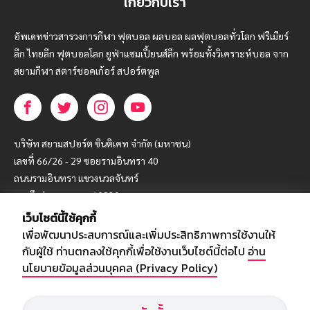
เกี่ยวกับเรา
อัพเดทข่าวสารวงการกีฬา ฟุตบอล ผลบอล ผลฟุตบอลทั่วโลก ฟรีเมียร์
ลีก ไทยลีก ฟุตบอลโลก ยูฟ่าแซมเปี้ยนส์ลีก พร้อมทั้งวิเคราะห์บอล จาก
สยามกีฬา สตาร์ชอคเก้อร์ สปอร์ตพูล
บริษัท สยามสปอร์ต ซินติเคท จำกัด (มหาชน)
เลขที่ 66/26 - 29 ซอยรามอินทรา 40
ถนนรามอินทรา แขวงนวลจันทร์
เขตบึงกุ่ม กรุงเทพฯ 10230
เว็บไซต์นี้ใช้คุกกี้
โทร : 02-5088-000
เพื่อพัฒนาประสบการณ์และเพิ่มประสิทธิภาพการใช้งานให้
อีเมล์ :
webmaster@siamsport.co.th
กับผู้ใช้ ท่านตกลงใช้คุกกี้เพื่อใช้งานเว็บไซต์นี้ต่อไป
อ่าน
เว็บไซต์ : www.siamsport.co.th
นโยบายข้อมูลส่วนบุคคล (Privacy Policy)