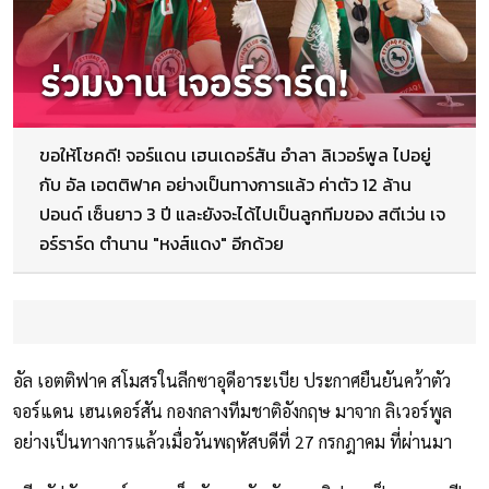
ขอให้โชคดี! จอร์แดน เฮนเดอร์สัน อำลา ลิเวอร์พูล ไปอยู่
กับ อัล เอตติฟาค อย่างเป็นทางการแล้ว ค่าตัว 12 ล้าน
ปอนด์ เซ็นยาว 3 ปี และยังจะได้ไปเป็นลูกทีมของ สตีเว่น เจ
อร์ราร์ด ตำนาน "หงส์แดง" อีกด้วย
อัล เอตติฟาค สโมสรในลีกซาอุดีอาระเบีย ประกาศยืนยันคว้าตัว
จอร์แดน เฮนเดอร์สัน กองกลางทีมชาติอังกฤษ มาจาก ลิเวอร์พูล
อย่างเป็นทางการแล้วเมื่อวันพฤหัสบดีที่ 27 กรกฎาคม ที่ผ่านมา