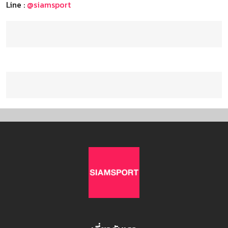
Line :
@siamsport