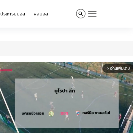
โปรแกรมบอล
ผลบอล
อ่านเพิ่มเติม
arrow_forward_ios