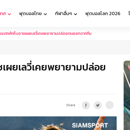
เทศ
ฟุตบอลไทย
กีฬาอื่นๆ
ฟุตบอลโลก 2026
การแตกหัก!โบอาชเผยเลวี่เคยพยายามปล่อยตนออกจากทีม
าชเผยเลวี่เคยพยายามปล่อย
Share