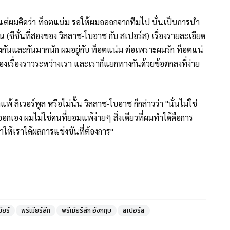
 แต่ผมคิดว่า ท็อตแน่ม รอให้ผมอออกจากทีมไป นั่นเป็นการนำ
้น (ซีซั่นที่สองของ วิลลาช-โบอาช กับ สเปอร์ส) เรื่องรายละเอียด
งกันและกันมากนัก ผมอยู่กับ ท็อตแน่ม ต่อเพราะผมรัก ท็อตแน่
เรื่องราวระหว่างเรา และเราก็แยกทางกันด้วยข้อตกลงที่ง่าย
 ลิเวอร์พูล หรือไม่นั้น วิลลาช-โบอาช ก็กล่าวว่า "นั่นไม่ใช่
อง ผมไม่ใช่คนที่ยอมแพ้ง่ายๆ สิ่งเดียวที่ผมทำได้คือการ
้เราได้ผลการแข่งขันที่ต้องการ"
มียร์
พรีเมียร์ลีก
พรีเมียร์ลีก อังกฤษ
สเปอร์ส