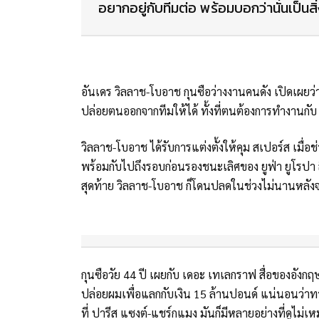
อยากอยู่กับทีมต่อ พร้อมบอกว่านั่นเป็นสิ่
อันเดร วิลลาช-โบอาช กุนซือว่างงานคนดัง เปิดเผยว่
ปล่อยตนออกจากทีมให้ได้ ทั้งที่ตนต้องการทำงานกับ 
วิลลาช-โบอาช ได้รับการแต่งตั้งให้คุม สเปอร์ส เมื่อ
พร้อมกับไปถึงรอบก่อนรองชนะเลิศของ ยูฟ่า ยูโรปา ล
สุดท้าย วิลลาช-โบอาช ก็โดนปลดในช่วงไม่นานหลังจาก
กุนซือวัย 44 ปี เผยกับ เดอะ เทเลกราฟ สื่อของอังก
ปล่อยผมเพื่อแลกกับเงิน 15 ล้านปอนด์ แน่นอนว่าทา
ที่ ปารีส แซงต์-แชร์กแมง มันก็มีหลายอย่างที่ดูไ