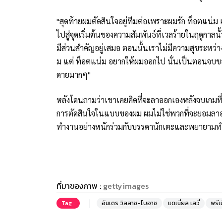
"สุดท้ายผมตัดสินใจอยู่ทีมต่อเพราะผมรัก ท็อตแน่ม
ไปสู่จุดเริ่มต้นของความสัมพันธ์ที่เวลร้ายในฤดูกาลนั
มีส่วนสำคัญอยู่เสมอ ตอนนั้นเราไม่มีความสุขระหว่า
ม แต่ ท็อตแน่ม อยากให้ผมออกไป นั่นเป็นตอนจบของ
ดายมากๆ"
หลังโดนถามว่าเขาเคยคิดที่จะลาออกเองหลังจบเกมที่แพ้
การตัดสินใจในแบบของผม ผมไม่ใช่พวกที่จะยอมลาออกเ
ทำงานอย่างหนักร่วมกับบรรดานักเตะและพยายามทำให
ที่มาของภาพ :
gettyimages
Tag :
อันเดร วิลลาช-โบอาช
แดเนี่ยล เลวี่
พรีเ