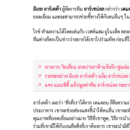
มิเกล อาร์เตต้า
ผู้จัดการทีม
อาร์เซน่อล
กล่าวว่า
เดแค
ยอดเยี่ยม และจะสามารถช่วยชี้ทางให้กับคนอื่นๆ ใน
ไรซ์ ทำผลงานได้โดดเด่นกับ เวสต์แฮม ยูไนเต็ด ตลอ
ทีมต่างก็ตกเป็นข่าวว่าอยากได้เขาไปร่วมทัพ ก่อนที่ใน
ทางการ! วิลเลี่ยน จรดปากกาค้าแข้งกับ ฟูแล่ม 
รวยซะอย่าง! มิเกล อาร์เตต้า แย้ม อาร์เซน่อล 
แซง แมนซิตี้ แล้ว!มูลค่าทีม อาร์เซน่อล ทะยา
อาร์เตต้า เผยว่า "สิ่งที่เราได้จาก เดแคลน ก็คือค
ประภาคาร เขาจะช่วยส่องแสงชี้นำให้คนอื่น เขาจะทำให
คุณภาพที่ยอดเยี่ยมอย่างมาก วิธีที่เขาพูด, วิธี
ร่วมที่เขามีให้กับเกมคือสิ่งที่เราต้องการ เขาจะนำมิติ