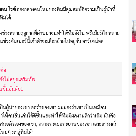
ลน ไรซ์
กองกลางคนใหม่ของทีมมีคุณสมบัติความเป็นผู้นำที่
ทีมได้
ดช่วงหลายฤดูกาลที่ผ่านมาจนทำให้ทีมดังใน พรีเมียร์ลีก หลาย
ช่วงซัมเมอร์นี้เจ้าตัวจะเลือกย้ายไปอยู่กับ อาร์เซน่อล
ต่อ
ยังไม่หยุดเสริมทัพ
นขึ้นอันดับ1
วามเป็นผู้นำของเขา ออร่าของเขา ผมมองว่าเขาเป็นเหมือน
้คนอื่นเล่นได้ดีขึ้นและทำให้ทีมมีผลงานดีกว่าเดิม นั่นคือ
การนำเสนอตัวเองของเขา, ความทะเยอทะยานของเขา และอารมณ์
ใหม่ๆ มาสู่ทีมได้"