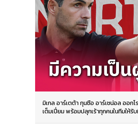
มิเกล อาร์เตต้า กุนซือ อาร์เซน่อล ออกโ
เต็มเปี่ยม พร้อมปลุกเร้าทุกคนในทีมให้รั