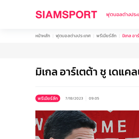
ฟุตบอลต่างประ
หน้าหลัก
ฟุตบอลต่างประเทศ
พรีเมียร์ลีก
มิเกล อาร
มิเกล อาร์เตต้า ชู เดแคล
พรีเมียร์ลีก
7/18/2023
09:05