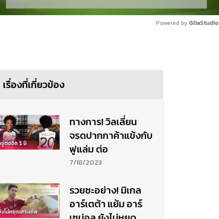
Powered by 
GliaStudio
Mute
เรื่องที่เกี่ยวข้อง
ทางการ! วิลเลี่ยน
จรดปากกาค้าแข้งกับ
ฟูแล่ม ต่อ
7/18/2023
รวยซะอย่าง! มิเกล
อาร์เตต้า แย้ม อาร์
เซน่อล ยังไม่หยุด