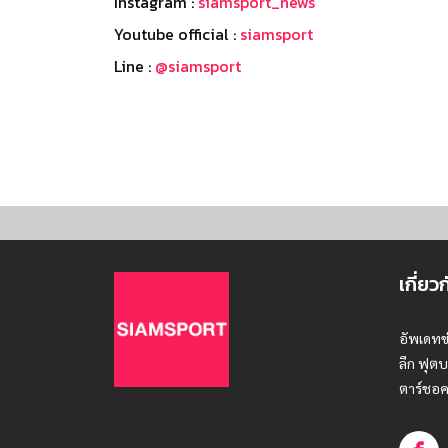
Instagram :
siamsport_news
Youtube official :
siamsport
Line :
@siamsport
เกี่ยว
อัพเดทข
ลีก ฟุตบ
ตาร์ชอค