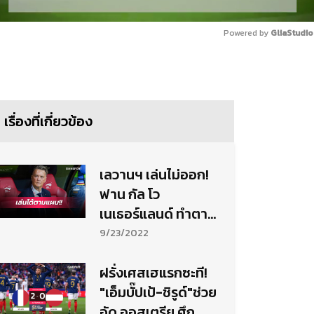
Powered by 
GliaStudio
Mute
เรื่องที่เกี่ยวข้อง
เลวานฯ เล่นไม่ออก!
ฟาน กัล โว
เนเธอร์แลนด์ ทำตาม
แผนก่อนสอยนิ่ม
9/23/2022
โปแลนด์
ฝรั่งเศสเฮแรกซะที!
"เอ็มบั๊ปเป้-ชิรูด์"ช่วย
อัด ออสเตรีย ศึก