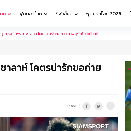
เทศ
ฟุตบอลไทย
กีฬาอื่นๆ
ฟุตบอลโลก 2026
ุดเซอร์ไพรส์! ซาลาห์ โคตรน่ารักขอถ่ายภาพคู่รักในวันวิวาห์
 ซาลาห์ โคตรน่ารักขอถ่าย
Share