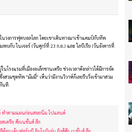
และในวงการฟุตบอลโลก โดยเขาเดินทางมาเข้าแคมป์กับทัพ
กับ ไนเจอร์ (วันศุกร์ที่ 23 ก.ย.) และ ไลบีเรีย (วันอังคารที่
่ในโรงแรมที่เมืองอเล็กซานเดรีย ช่วงเวลาดังกล่าวได้มีการจัด
งสวมชุดทัพ "มัมมี่" เห็นว่ามีงานวิวาห์ก็เลยรีบวิ่งเข้ามาสวม
ทันที
นด์ ทำตามแผนก่อนสอยนิ่ม โปแลนด์
อสเตรีย ศึกเนชั่นส์ ลีก
ีต้อนเค้นฟอร์มมี อิมโมบิเล่น ยิงสู้ศึก เนชั่นส์ ลีก