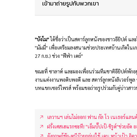
เข้ามาถ่ายรูปกับพวกเขา
"บังโม"
ได้ชื่อว่าเป็นสตาร์ลูกหนังของชาวอียิปต์ 
"มัมมี่" เพื่อเตรียมลงสนามช่วยประเทศบ้านเกิดในเกมพบ
27 ก.ย.) ช่วง "ฟีฟ่า เดย์"
ขณะที่ ซาลาห์ และผองเพื่อนร่วมทีมชาติอียิปต์พักอยู
งานแต่งงานพอดิบพอดี และ สตาร์ลูกหนังลิเวอร์พูล ซึ่
บทแขกเซอร์ไพรส์ พร้อมขอถ่ายรูปร่วมกับคู่บ่าวสาว
เลวานฯ เล่นไม่ออก! ฟาน กัล โว เนเธอร์แล
ฝรั่งเศสเฮแรกซะที! "เอ็มบั๊ปเป้-ชิรูด์"ช่วยอัด อ
อังกฤษกู้ชัย-หนีบ๊วยกลุ่ม!ใช้ เคน หน้าเป้า,อิตาล