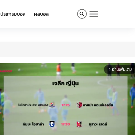
โปรแกรมบอล
ผลบอล
อ่านเพิ่มเติม
arrow_forward_ios