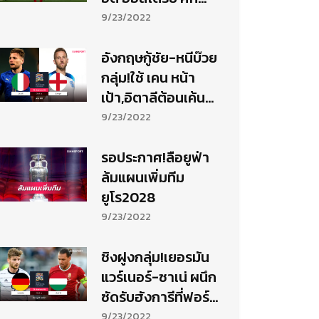
เนชั่นส์ ลีก
9/23/2022
อังกฤษกู้ชัย-หนีบ๊วย
กลุ่ม!ใช้ เคน หน้า
เป้า,อิตาลีต้อนเค้น
ฟอร์มมี อิมโมบิเล่น
9/23/2022
ยิงสู้ศึก เนชั่นส์ ลีก
รอประกาศ!ลือยูฟ่า
ล้มแผนเพิ่มทีม
ยูโร2028
9/23/2022
ชิงฝูงกลุ่ม!เยอรมัน
แวร์เนอร์-ซาเน่ ผนึก
ซัดรับฮังการีที่ฟอร์ม
กำลังแจ่มศึก เนชั่นส์
9/23/2022