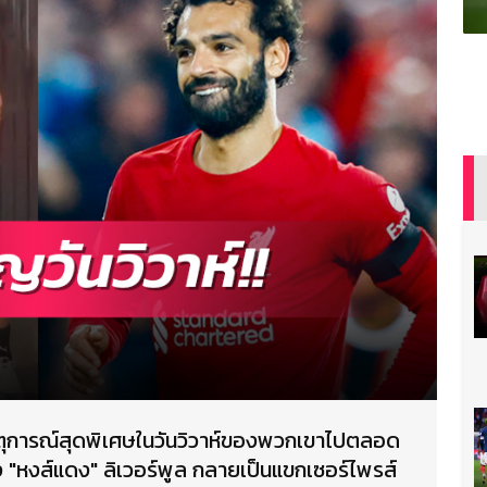
มเหตุการณ์สุดพิเศษในวันวิวาห์ของพวกเขาไปตลอด
ัง "หงส์แดง" ลิเวอร์พูล กลายเป็นแขกเซอร์ไพรส์