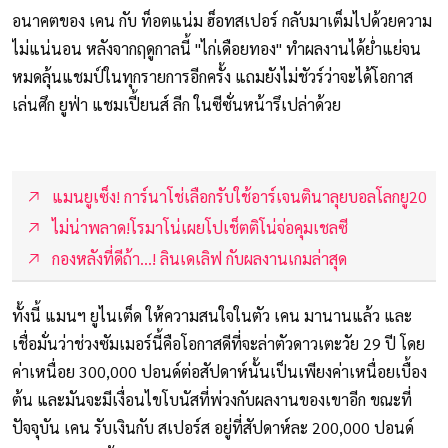
อนาคตของ เคน กับ ท็อตแน่ม ฮ็อทสเปอร์ กลับมาเต็มไปด้วยความ
ไม่แน่นอน หลังจากฤดูกาลนี้ "ไก่เดือยทอง" ทำผลงานได้ย่ำแย่จน
หมดลุ้นแชมป์ในทุกรายการอีกครั้ง แถมยังไม่ชัวร์ว่าจะได้โอกาส
เล่นศึก ยูฟ่า แชมเปี้ยนส์ ลีก ในซีซั่นหน้ารึเปล่าด้วย
แมนยูเซ็ง! การ์นาโช่เลือกรับใช้อาร์เจนตินาลุยบอลโลกยู20
ไม่น่าพลาด!โรมาโน่เผยโปเช็ตติโน่จ่อคุมเชลซี
กองหลังที่ดีถ้า...! ลินเดเลิฟ กับผลงานเกมล่าสุด
ทั้งนี้ แมนฯ ยูไนเต็ด ให้ความสนใจในตัว เคน มานานแล้ว และ
เชื่อมั่นว่าช่วงซัมเมอร์นี้คือโอกาสดีที่จะล่าตัวดาวเตะวัย 29 ปี โดย
ค่าเหนื่อย 300,000 ปอนด์ต่อสัปดาห์นั้นเป็นเพียงค่าเหนื่อยเบื้อง
ต้น และมันจะมีเงื่อนไขโบนัสที่พ่วงกับผลงานของเขาอีก ขณะที่
ปัจจุบัน เคน รับเงินกับ สเปอร์ส อยู่ที่สัปดาห์ละ 200,000 ปอนด์