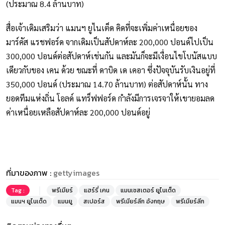
(ประมาณ 8.4 ล้านบาท)
สื่อเจ้าเดิมเสริมว่า แมนฯ ยูไนเต็ด คิดที่จะเพิ่มค่าเหนื่อยของ
มาร์คัส แรชฟอร์ด จากเดิมเป็นสัปดาห์ละ 200,000 ปอนด์ไปเป็น
300,000 ปอนด์ต่อสัปดาห์เช่นกัน และมันก็จะมีเงื่อนไขโบนัสแบบ
เดียวกับของ เคน ด้วย ขณะที่ ดาบิด เด เคอา ซึ่งปัจจุบันรับเงินอยู่ที่
350,000 ปอนด์ (ประมาณ 14.70 ล้านบาท) ต่อสัปดาห์นั้น ทาง
ยอดทีมแห่งถิ่น โอลด์ แทร็ฟฟอร์ด กำลังมีการเจรจาให้เขายอมลด
ค่าเหนื่อยเหลือสัปดาห์ละ 200,000 ปอนด์อยู่
ที่มาของภาพ :
gettyimages
Tag :
พรีเมียร์
แฮร์รี่ เคน
แมนเชสเตอร์ ยูไนเต็ด
แมนฯ ยูไนเต็ด
แมนยู
สเปอร์ส
พรีเมียร์ลีก อังกฤษ
พรีเมียร์ลีก