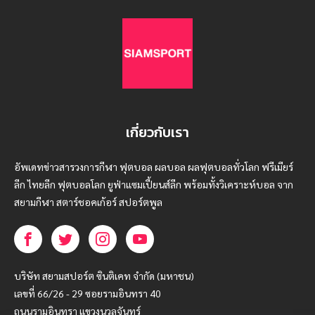
เกี่ยวกับเรา
อัพเดทข่าวสารวงการกีฬา ฟุตบอล ผลบอล ผลฟุตบอลทั่วโลก ฟรีเมียร์
ลีก ไทยลีก ฟุตบอลโลก ยูฟ่าแซมเปี้ยนส์ลีก พร้อมทั้งวิเคราะห์บอล จาก
สยามกีฬา สตาร์ชอคเก้อร์ สปอร์ตพูล
บริษัท สยามสปอร์ต ซินติเคท จำกัด (มหาชน)
เลขที่ 66/26 - 29 ซอยรามอินทรา 40
ถนนรามอินทรา แขวงนวลจันทร์