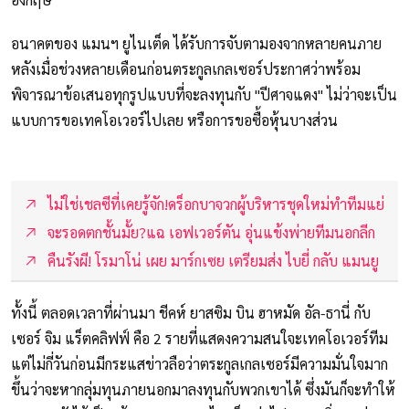
อนาคตของ แมนฯ ยูไนเต็ด ได้รับการจับตามองจากหลายคนภาย
หลังเมื่อช่วงหลายเดือนก่อนตระกูลเกลเซอร์ประกาศว่าพร้อม
พิจารณาข้อเสนอทุกรูปแบบที่จะลงทุนกับ "ปีศาจแดง" ไม่ว่าจะเป็น
แบบการขอเทคโอเวอร์ไปเลย หรือการขอซื้อหุ้นบางส่วน
ไม่ใช่เชลซีที่เคยรู้จัก!ดร็อกบาจวกผู้บริหารชุดใหม่ทำทีมแย่
จะรอดตกชั้นมั้ย?แฉ เอฟเวอร์ตัน อุ่นแข้งพ่ายทีมนอกลีก
คืนรังผี! โรมาโน่ เผย มาร์กเซย เตรียมส่ง ไบยี่ กลับ แมนยู
ทั้งนี้ ตลอดเวลาที่ผ่านมา ชีคห์ ยาสซิม บิน ฮาหมัด อัล-ธานี่ กับ
เซอร์ จิม แร็ตคลิฟฟ์ คือ 2 รายที่แสดงความสนใจะเทคโอเวอร์ทีม
แต่ไม่กี่วันก่อนมีกระแสข่าวลือว่าตระกูลเกลเซอร์มีความมั่นใจมาก
ขึ้นว่าจะหากลุ่มทุนภายนอกมาลงทุนกับพวกเขาได้ ซึ่งมันก็จะทำให้