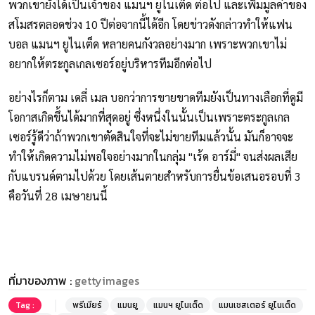
พวกเขายังได้เป็นเจ้าของ แมนฯ ยูไนเต็ด ต่อไป และเพิ่มมูลค่าของ
สโมสรตลอดช่วง 10 ปีต่อจากนี้ได้อีก โดยข่าวดังกล่าวทำให้แฟน
บอล แมนฯ ยูไนเต็ด หลายคนกังวลอย่างมาก เพราะพวกเขาไม่
อยากให้ตระกูลเกลเซอร์อยู่บริหารทีมอีกต่อไป
อย่างไรก็ตาม เดลี่ เมล บอกว่าการขายขาดทีมยังเป็นทางเลือกที่ดูมี
โอกาสเกิดขึ้นได้มากที่สุดอยู่ ซึ่งหนึ่งในนั้นเป็นเพราะตระกูลเกล
เซอร์รู้ดีว่าถ้าพวกเขาตัดสินใจที่จะไม่ขายทีมแล้วนั้น มันก็อาจจะ
ทำให้เกิดความไม่พอใจอย่างมากในกลุ่ม "เร้ด อาร์มี่" จนส่งผลเสีย
กับแบรนด์ตามไปด้วย โดยเส้นตายสำหรับการยื่นข้อเสนอรอบที่ 3
คือวันที่ 28 เมษายนนี้
ที่มาของภาพ :
gettyimages
Tag :
พรีเมียร์
แมนยู
แมนฯ ยูไนเต็ด
แมนเชสเตอร์ ยูไนเต็ด