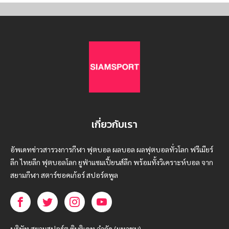
เกี่ยวกับเรา
อัพเดทข่าวสารวงการกีฬา ฟุตบอล ผลบอล ผลฟุตบอลทั่วโลก ฟรีเมียร์
ลีก ไทยลีก ฟุตบอลโลก ยูฟ่าแซมเปี้ยนส์ลีก พร้อมทั้งวิเคราะห์บอล จาก
สยามกีฬา สตาร์ชอคเก้อร์ สปอร์ตพูล
บริษัท สยามสปอร์ต ซินติเคท จำกัด (มหาชน)