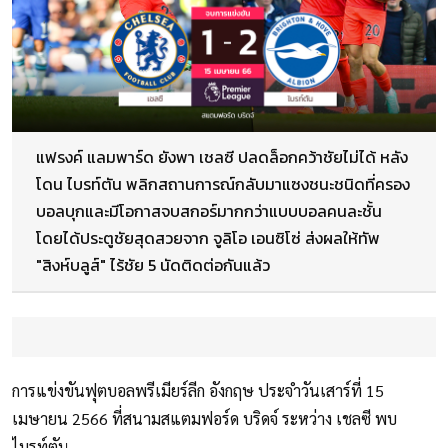
แฟรงค์ แลมพาร์ด ยังพา เชลซี ปลดล็อกคว้าชัยไม่ได้ หลัง
โดน ไบรท์ตัน พลิกสถานการณ์กลับมาแซงชนะชนิดที่ครอง
บอลบุกและมีโอกาสจบสกอร์มากกว่าแบบบอลคนละชั้น
โดยได้ประตูชัยสุดสวยจาก จูลิโอ เอนซิโซ่ ส่งผลให้ทัพ
"สิงห์บลูส์" ไร้ชัย 5 นัดติดต่อกันแล้ว
การแข่งขันฟุตบอลพรีเมียร์ลีก อังกฤษ ประจำวันเสาร์ที่ 15
เมษายน 2566 ที่สนามสแตมฟอร์ด บริดจ์ ระหว่าง เชลซี พบ
ไบรท์ตัน