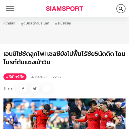
หน้าหลัก
ฟุตบอลต่างประเทศ
พรีเมียร์ลีก
เอนซิโซ่ซัดลูกไฟ! เชลซียังไม่ฟื้นไร้ชัย5นัดติด โดน
ไบรท์ตันแซงเข้าวิน
พรีเมียร์ลีก
4/15/2023
22:57
Share