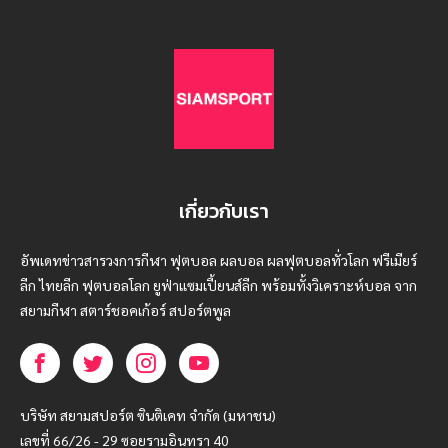
เกี่ยวกับเรา
อัพเดทข่าวสารวงการกีฬา ฟุตบอล ผลบอล ผลฟุตบอลทั่วโลก ฟรีเมียร์
ลีก ไทยลีก ฟุตบอลโลก ยูฟ่าแซมเปี้ยนส์ลีก พร้อมทั้งวิเคราะห์บอล จาก
สยามกีฬา สตาร์ชอคเก้อร์ สปอร์ตพูล
บริษัท สยามสปอร์ต ซินติเคท จำกัด (มหาชน)
เลขที่ 66/26 - 29 ซอยรามอินทรา 40