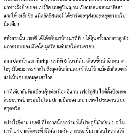
มาทางฝั่งซ้ายของ เปร์วิส เอสตูปินญาน เปิดบอลแฉลบมาที่เสา
แรกให้ อเล็กซิส แม็คอัลลิสเตอร์ ได้ชาร์จจ่อๆส่งบอลหลุดกรอบไป
นิดเดียว
หลังจากนั้น เชลซี ได้โต้กลับมาบ้างนาทีที่ 7 ได้ลุ้นครั้งแรกจากลูกยิง
นอกกรอบของ มิไคโล มูดริค แต่บอลไม่ตรงกรอบ
เกมเปดหน้าแลกกันสนุก นาทีที่ 8 ไบรท์ตัน เกือบขึ้นนำอีกหน คา
โอรุ มิโตมะ กระชากไปถึงสุดเส้นก่อนตบเข้าในให้ แม็คอัลลิสเตอร์
แปเน้นๆบอลหลุดเสาไกล
นาทีเดียวกันทีมเยือนลุ้นต่อเนื่อง อีแวน เฟอร์กูสัน ไดด้ตั้งป้อมกด
ด้วยขวาหน้ากรอบไปโดนปลายมือของ เกปา เซฟไปชนคานแบบ
หวุดหวิด
อย่างไรก็ตาม เชลซี ที่โอกาสน้อยกว่ามาได้ประตูขึ้นำก่อน 1-0 ใน
นาที 14 จากจังหวะที่ มิไคโล มูดริค ลากบอลขึ้นมาก่อนไหลต่อให้