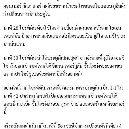
คอนเนอร์ กัลลาเกอร์ กดด้วยขวาหน้าเขตโทษบอลไปแฉลบ ลูอิสดัง
ก์ เปลี่ยนทางเข้าประตูไป
นาที 28 ไบรท์ตัน ต้องใช้โควต้าเปลี่ยนตัวคนแรกหลังจาก โยเอล
เฟลท์มัน มีาอากรบาดเจ็บเล่นต่อไม่ไหวและเป็น ฮูลิโอ เอนซิโซ่ ลง
มาเล่นแทน
นาที 33 ไบรท์ตัน น่าได้ประตูตีเสมอสุดๆ จากจังหวะที่ ฮูลิโอ เอนซิ
โซ่ ตักบอลเข้าเขตโทษให้ อีแวน เฟอร์กูสัน ขึ้นโหม่งระยะเผาขน
แต่ เกปา โชว์ซูเปอร์เซฟผวาปัดทิ้งออกหลัง
อย่างไรก็ตาม ไบรท์ตัน เร่งเครื่องและมาทวงประตูคืนเป็น 1-1 ใน
นาที 42 ปาสกาล โกรสส์ เปิดบอลจากกราบขวาเข้าเขตโทษให้
แดนนี่ เวลเบ็ค ขึ้นโหม่งส่งอบลตุงตาข่าย และจบครึ่งแรกด้วยสกอร์
นี้
ครึ่งหลังเกมดำเนิมาถึงนาทีที่ 56 เชลซี จัดการเปลี่ยนตัวทีเดียว 4