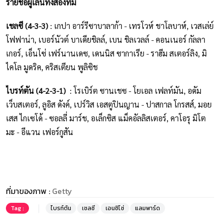
รายชื่อผู้เล่นทั้งสองทีม
เชลซี (4-3-3)
: เกปา อาร์รีซาบาลาก้า - เทรโวห์ ชาโลบาห์, เวสเล่ย์
โฟฟาน่า, เบอร์นัวต์ บาเดียชิลล์, เบน ชิลเวลล์ - คอนเนอร์ กัลลา
เกอร์, เอ็นโซ่ เฟร์นานเดซ, เดนนิส ซากาเรีย - ราฮีม สเตอร์ลิง, มิ
ไคโล มูดริค, คริสเตียน พูลิซิช
ไบรท์ตัน (4-2-3-1)
: โรเบิร์ต ซานเชซ - โยเอล เฟลท์มัน, อดัม
เว็บสเตอร์, ลูอิส ดังค์, เปร์วิส เอสตูปินญาน - ปาสกาล โกรสส์, มอย
เสส ไกเซโด้ - ซอลลี่ มาร์ช, อเล็กซิส แม็คอัลลิสเตอร์, คาโอรุ มิโต
มะ - อีแวน เฟอร์กูสัน
ที่มาของภาพ :
Getty
Tag :
ไบรท์ตัน
เชลซี
เอนซิโซ่
แลมพาร์ด