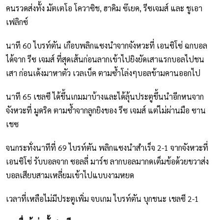
คนรวดส่งทั้ง มัตเตโอ โควาซิช, ฮาคิม ซ๊เยค, รีซเจมส์ และ ชูเอา
เฟลิกซ์
นาที 60 ไบรท์ตัน เกือบพลิกแซงนำจากจังหวะที่ เอนซิโซ่ ฉกบอล
ได้จาก รีซ เจมส์ ที่สุดเส้นก่อนลากเข้าไปยิงยัดเสาแรกบอลไปชน
เสา ก่อนเด้งมาหาตัว เวลเบ็ค ตามซ้ำโล่งๆบอลข้ามคานออกไป
นาที 65 เชลซี ได้ขึ้นเกมมาบ้างและได้ลุ้นประตูขึ้นนำอีกหนจาก
จังหวะที่ มูดริค ตามซ้ำจากลูกยิงของ รีซ เจมส์ แต่ไม่ผ่านมือ ซาน
เชซ
จนกระทั่งนาทีที่ 69 ไบรท์ตัน พลิกแซงนำสำเร็จ 2-1 จากจังหวะที่
เอนซิโซ่ รับบอลจาก ซอลลี่ มาร์ช ลากบอลมากดเต็มข้อด้วยขวาส่ง
บอลเสียบสามเหลี่ยมเข้าไปแบบงามหยด
เวลาที่เหลือไม่มีประตูเพิ่ม จบเกม ไบรท์ตัน บุกชนะ เชลซี 2-1