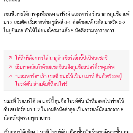
เชลซี ภายใต้การคุมทีมของ แฟร้งค์ แลมพาร์ด รักษาการกุนซือ แพ้
มา 2 เกมติด เริ่มจากพ่าย วูล์ฟส์ 0-1 ต่อด้วยแพ้ เรอัล มาดริด 0-2
ในยูซีแอล ทำให้ไม่ชนะใครมาแล้ว 5 นัดติดรวมทุกรายการ
ให้สิ่งที่ต้องการได้!มาลูด้าเชียร์เอ็มบั๊ปเป้ซบเชลซี
สัมภาษณ์แล้วด้วย!เชลซีสนดึงกุนซือสปอร์ติ้งฯคุมทัพ
"แลมพาร์ด" เร้า เชลซี ชนะให้เป็น! เมาท์ คืนตัวจริงรอบู๊
ไบรท์ตัน ล่าแต้มจี้ท็อปไฟว์
ขณะที่ โรแบร์โต้ เด แซร์บี้ กุนซือ ไบรท์ตัน นำทีมออกไปพ่ายให้
กับ สเปอร์ส มา 1-2 ในเกมลีกนัดล่าสุด เป็นการแพ้นัดแรกจาก 8
นัดหลังสุดรวมทุกรายการ
เริ่มเกมาได้เพียง 3 นาที ไบรท์ตัน เกือบขึ้นนำเร็วจากจังหวะขึ้นเกม