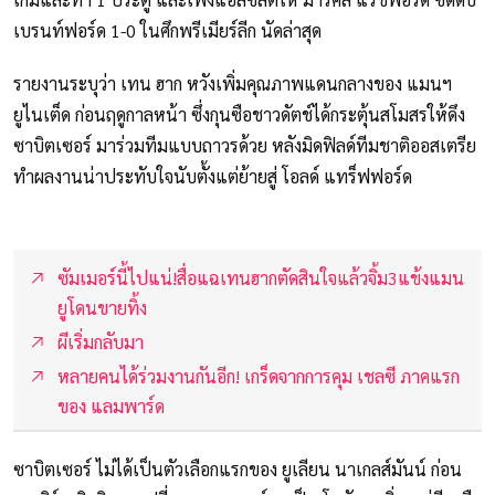
เบรนท์ฟอร์ด 1-0 ในศึกพรีเมียร์ลีก นัดล่าสุด
รายงานระบุว่า เทน ฮาก หวังเพิ่มคุณภาพแดนกลางของ แมนฯ
ยูไนเต็ด ก่อนฤดูกาลหน้า ซึ่งกุนซือชาวดัตช์ได้กระตุ้นสโมสรให้ดึง
ซาบิตเซอร์ มาร่วมทีมแบบถาวรด้วย หลังมิดฟิลด์ทีมชาติออสเตรีย
ทำผลงานน่าประทับใจนับตั้งแต่ย้ายสู่ โอลด์ แทร็ฟฟอร์ด
ซัมเมอร์นี้ไปแน่!สื่อแฉเทนฮากตัดสินใจแล้วจิ้ม3แข้งแมน
ยูโดนขายทิ้ง
ผีเริ่มกลับมา
หลายคนได้ร่วมงานกันอีก! เกร็ดจากการคุม เชลซี ภาคแรก
ของ แลมพาร์ด
ซาบิตเซอร์ ไม่ได้เป็นตัวเลือกแรกของ ยูเลียน นาเกลส์มันน์ ก่อน