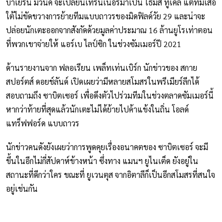
บาเยิร์น มิวนิค จะเปลี่ยนเทรนเนอร์มาเป็น โธมัส ทูเคิ่ล แต่ทีมเสือ
ใต้ไม่ขัดขวางการย้ายทีมแบบถาวรของมิดฟิลด์วัย 29 และน่าจะ
ปล่อยนักเตะออกจากสังกัดด้วยมูลค่าประมาณ 16 ล้านยูโรเท่าตอน
ที่พวกเขาจ่ายให้ แอร์เบ ไลป์ซิก ในช่วงซัมเมอร์ปี 2021
ด้านรายงานจาก ฟลอเรียน เพล็ทเท่นเบิร์ก นักข่าวของ สกาย
สปอร์ตส์ ดอยช์ลันด์ เปิดเผยว่ามีหลายสโมสรในพรีเมียร์ลีกได้
สอบถามถึง ซาบิตเซอร์ เพื่อดึงตัวไปร่วมทีมในช่วงตลาดซัมเมอร์นี้
หากว่าท้ายที่สุดแล้วนักเตะไม่ได้ย้ายไปค้าแข้งในถิ่น โอลด์
แทร็ฟฟอร์ด แบบถาวร
นักข่าวคนดังยังเผยว่าการพูดคุยเรื่องอนาคตของ ซาบิตเซอร์ จะมี
ขึ้นในอีกไม่กี่สัปดาห์ข้างหน้า ซึ่งทาง แมนฯ ยูไนเต็ด ยังอยู่ใน
สถานะที่ดีกว่าใคร ขณะที่ ยูเวนตุส จากอิตาลีก็เป็นอีกสโมสรที่สนใจ
อยู่เช่นกัน