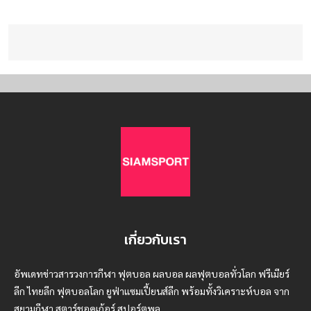
เกี่ยวกับเรา
อัพเดทข่าวสารวงการกีฬา ฟุตบอล ผลบอล ผลฟุตบอลทั่วโลก ฟรีเมียร์
ลีก ไทยลีก ฟุตบอลโลก ยูฟ่าแซมเปี้ยนส์ลีก พร้อมทั้งวิเคราะห์บอล จาก
สยามกีฬา สตาร์ชอคเก้อร์ สปอร์ตพูล