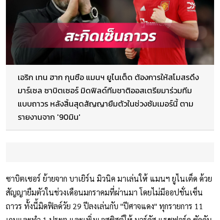
เอริก เทน ฮาก กุนซือ แมนฯ ยูไนเต็ด ต้องการให้สโมสรดึง
มาร์เซล ซาบิตเซอร์ มิดฟิลด์ทีมชาติออสเตรียมาร่วมทีม
แบบถาวร หลังสิ้นสุดสัญญายืมตัวในช่วงซัมเมอร์นี้ ตาม
รายงานจาก '90มิน'
ซาบิตเซอร์ ย้ายจาก บาเยิร์น มิวนิค มาเล่นให้ แมนฯ ยูไนเต็ด ด้วย
สัญญายืมตัวในช่วงเดือนมกราคมที่ผ่านมา โดยไม่มีออปชั่นเซ็น
ถาวร ทั้งนี้มิดฟิลด์วัย 29 ปีลงเล่นกับ "ปีศาจแดง" ทุกรายการ 11
เกมและทำ 1 ประตู และเพิ่งแอสซิสต์ให้ มาร์คัส แรชฟอร์ด ซัดดับ