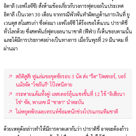
อิตาลี (เอฟไอจีซี) สั่งห้ามข้องเกี่ยวกับวงการฟุตบอลในประเทศ
อิตาลี เป็นเวลา 30 เดือน จากกรณีพัวพันทำผิดกฏด้านการเงินที่ ยู
เวนตุส สโมสรเก่า ซึ่งต่อมา เอฟไอจีซี ได้ร้องขอให้แบน ปาราติชี่
ทั่วโลกด้วย ซึ่งสหพันธ์ฟุตบอลนานาชาติ (ฟีฟ่า) ก็เห็นชอบตามนั้น
และได้มีการประกาศอย่างเป็นทางการ เมื่อวันพุธที่ 29 มีนาคม ที่
ผ่านมา
สถิติสูสี! ฟูแล่มขอขุดชัยรอบ 3 นัด ส่ง "รีด" ปิดสกอร์, บอร์
นมัธจัด "โซลันกี" โป้งหนีตาย
กระหายแต้มทั้งคู่! เลสเตอร์ลุ้นแซงขึ้นที่ 12 ใช้ "อิเฮียนา
โช่" ซัด, พาเลซ มี "ซาฮา" นำตะบัน
ไม่หยุดพัก!เผยเทรนท์ซ้อมหนักช่วงโปรแกรมทีมชาติ
ด้วยเหตุดังกล่าวทำให้มีการคาดเดากันว่า ปาราติชี่ อาจจะต้องก้าว