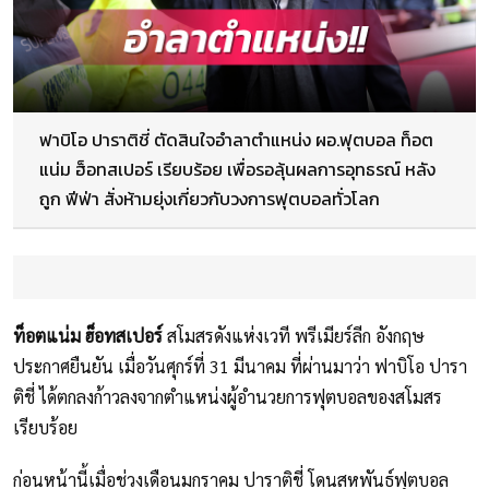
ฟาบิโอ ปาราติชี่ ตัดสินใจอำลาตำแหน่ง ผอ.ฟุตบอล ท็อต
แน่ม ฮ็อทสเปอร์ เรียบร้อย เพื่อรอลุ้นผลการอุทธรณ์ หลัง
ถูก ฟีฟ่า สั่งห้ามยุ่งเกี่ยวกับวงการฟุตบอลทั่วโลก
ท็อตแน่ม ฮ็อทสเปอร์
สโมสรดังแห่งเวที พรีเมียร์ลีก อังกฤษ
ประกาศยืนยัน เมื่อวันศุกร์ที่ 31 มีนาคม ที่ผ่านมาว่า ฟาบิโอ ปารา
ติชี่ ได้ตกลงก้าวลงจากตำแหน่งผู้อำนวยการฟุตบอลของสโมสร
เรียบร้อย
ก่อนหน้านี้เมื่อช่วงเดือนมกราคม ปาราติชี่ โดนสหพันธ์ฟุตบอล