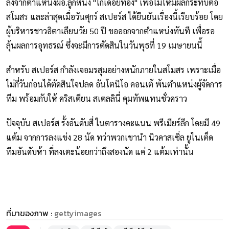
ลงจากตำแหน่งผอ.ลูกหนัง "ไก่เดือยทอง" เพื่อไม่ให้มีผลกระทบต่อ
สโมสร และล่าสุดเมื่อวันศุกร์ สเปอร์ส ได้ยืนยันเรื่องนี้เรียบร้อย โดย
ผู้บริหารชาวอิตาเลียนวัย 50 ปี ขอออกจากตำแหน่งทันที เพื่อรอ
ลุ้นผลการอุทธรณ์ ซึ่งจะมีการตัดสินในวันพุธที่ 19 เมษายนนี้
สำหรับ สเปอร์ส กำลังเจอมรสุมอย่างหนักภายในสโมสร เพราะเมื่อ
ไม่กี่วันก่อนได้ตัดสินใจปลด อันโตนิโอ คอนเต้ พ้นตำแหน่งผู้จัดการ
ทีม พร้อมกับให้ คริสเตียน สเตลลินี่ คุมทัพแทนชั่วคราว
ปัจจุบัน สเปอร์ส รั้งอันดับสี่ ในตารางคะแนน พรีเมียร์ลีก โดยมี 49
แต้ม จากการลงแข่ง 28 นัด ทว่าพวกเขานำ นิวคาสเซิ่ล ยูไนเต็ด
ทีมอันดับห้า ที่ลงเตะน้อยกว่าถึงสองนัด แค่ 2 แต้มเท่านั้น
ที่มาของภาพ :
gettyimages