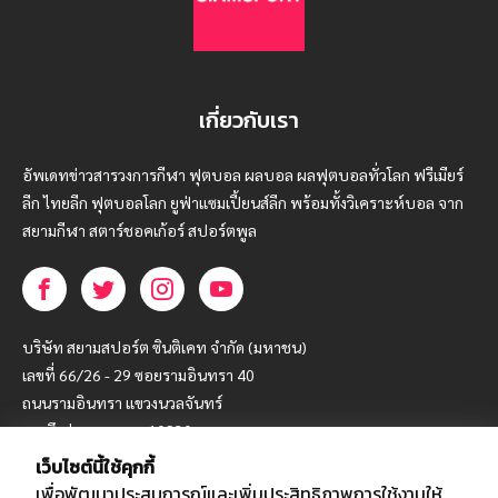
เกี่ยวกับเรา
อัพเดทข่าวสารวงการกีฬา ฟุตบอล ผลบอล ผลฟุตบอลทั่วโลก ฟรีเมียร์
ลีก ไทยลีก ฟุตบอลโลก ยูฟ่าแซมเปี้ยนส์ลีก พร้อมทั้งวิเคราะห์บอล จาก
สยามกีฬา สตาร์ชอคเก้อร์ สปอร์ตพูล
บริษัท สยามสปอร์ต ซินติเคท จำกัด (มหาชน)
เลขที่ 66/26 - 29 ซอยรามอินทรา 40
ถนนรามอินทรา แขวงนวลจันทร์
เขตบึงกุ่ม กรุงเทพฯ 10230
เว็บไซต์นี้ใช้คุกกี้
โทร : 02-5088-000
เพื่อพัฒนาประสบการณ์และเพิ่มประสิทธิภาพการใช้งานให้