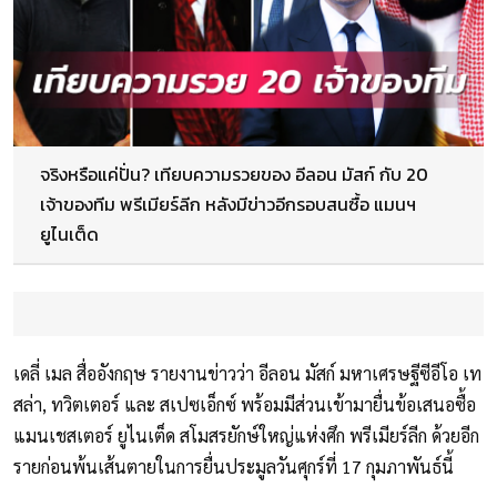
จริงหรือแค่ปั่น? เทียบความรวยของ อีลอน มัสก์ กับ 20
เจ้าของทีม พรีเมียร์ลีก หลังมีข่าวอีกรอบสนซื้อ แมนฯ
ยูไนเต็ด
เดลี่ เมล สื่ออังกฤษ รายงานข่าวว่า อีลอน มัสก์ มหาเศรษฐีซีอีโอ เท
สล่า, ทวิตเตอร์ และ สเปซเอ็กซ์ พร้อมมีส่วนเข้ามายื่นข้อเสนอซื้อ
แมนเชสเตอร์ ยูไนเต็ด สโมสรยักษ์ใหญ่แห่งศึก พรีเมียร์ลีก ด้วยอีก
รายก่อนพ้นเส้นตายในการยื่นประมูลวันศุกร์ที่ 17 กุมภาพันธ์นี้