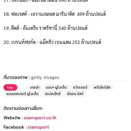
18. ฟอเรสต์ - เอวานเจลอส มารินาคิส 499 ล้านปอนด์
19. ลีดส์ - อันเดรีย ราดริซานี่ 340 ล้านปอนด์
20. เบรนท์ฟอร์ด - แม็ตธิว เบนแฮม 252 ล้านปอนด์
ที่มาของภาพ :
getty images
Tag :
เทสล่า
แมนฯ ยูไนเต็ด
ทวิตเตอร์
พรีเมียร์ลีก
แมนเชสเตอร์ ยูไนเต็ด
สเปซเอ็กซ์
อีลอน มัสก์
ติดตามช่องทางอื่นๆ:
Website :
siamsport.co.th
Facebook :
siamsport