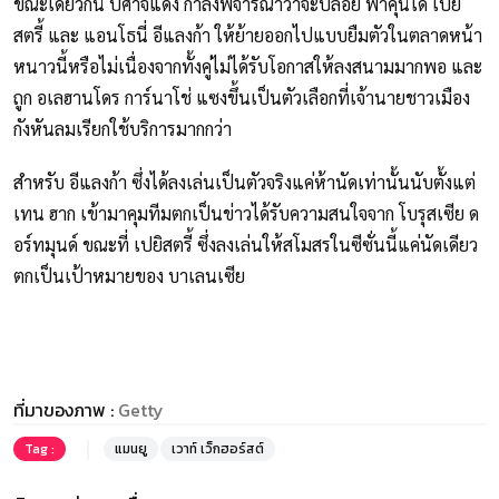
ขณะเดียวกัน ปีศาจแดง กำลังพิจารณาว่าจะปล่อย ฟาคุนโด้ เปยิ
สตรี้ และ แอนโธนี่ อีแลงก้า ให้ย้ายออกไปแบบยืมตัวในตลาดหน้า
หนาวนี้หรือไม่เนื่องจากทั้งคู่ไม่ได้รับโอกาสให้ลงสนามมากพอ และ
ถูก อเลฮานโดร การ์นาโช่ แซงขึ้นเป็นตัวเลือกที่เจ้านายชาวเมือง
กังหันลมเรียกใช้บริการมากกว่า
สำหรับ อีแลงก้า ซึ่งได้ลงเล่นเป็นตัวจริงแค่ห้านัดเท่านั้นนับตั้งแต่
เทน ฮาก เข้ามาคุมทีมตกเป็นข่าวได้รับความสนใจจาก โบรุสเซีย ด
อร์ทมุนด์ ขณะที่ เปยิสตรี้ ซึ่งลงเล่นให้สโมสรในซีซั่นนี้แค่นัดเดียว
ตกเป็นเป้าหมายของ บาเลนเซีย
ที่มาของภาพ :
Getty
Tag :
แมนยู
เวาท์ เว็กฮอร์สต์