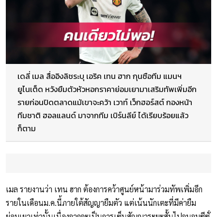
เดลี่ เมล สื่ออิงลิชระบุ เอริค เทน ฮาก กุนซือทีม แมนฯ
ยูไนเต็ด หวังยืมตัวหัวหอกราคาย่อมเยามาเสริมทัพเพิ่มอีก
รายก่อนปิดตลาดแม้เขาจะคว้า เวาท์ เว็กฮอร์สต์ กองหน้า
ทีมชาติ ฮอลแลนด์ มาจากทีม เบิร์นลีย์ ได้เรียบร้อยแล้ว
ก็ตาม
เมล รายงานว่า เทน ฮาก ต้องการคว้าศูนย์หน้ามาร่วมทัพเพิ่มอีก
รายในเดือนม.ค.นี้ภายใต้สัญญายืมตัว แต่เน้นนักเตะที่มีค่ายืม
ย่อมเยาเท่านั้นเนื่องจากจะเป็นการเซ็นสัญญาระยะสั้นไปจนจบซีซั่