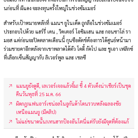
นก่อนที่ ผีแดง จะลงทุนครั้งใหญ่ในช่วงซัมเมอร์
สำหรับเป้าหมายหลักที่ แมนฯ ยูไนเต็ด ถูกลือในช่วงซัมเมอร์
ประกอบไปด้วย แฮร์รี่ เคน , วิคเตอร์ โอซิมเฮน และ กอนซาโล่ รา
มอส แต่ก่อนจะปิดตลาดเดือนนี้ กุนซือดัตช์ต้องการได้ศูนย์หน้ามา
ร่วมชายคาอีกหลังจากเขาพลาดได้ตัว โคดี้ กัคโป และ ชูเอา เฟลิกซ์
ที่เลือกเซ็นสัญญากับ ลิเวอร์พูล และ เชลซี
แมนยูยังดูดี, เลเวอร์เจอแล้วจิ้ม! ชี้ 4 ตัวเต็งน่าเชียร์เป็นชุด
คืนวันพุธที่ 25 ม.ค. 66
ผิดกฎ!แฟนอาร์เซน่อลในอูกันด้าโดนรวบหลังฉลองชัย
เหนือแมนยู (มีคลิป)
ไม่แย่ขนาดนั้น!เทนฮากป้องอันโตนี่แต่รับยังมีจุดที่ต้องแก้