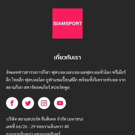
เกี่ยวกับเรา
อัพเดทข่าวสารวงการกีฬา ฟุตบอล ผลบอล ผลฟุตบอลทั่วโลก ฟรีเมียร์
ลีก ไทยลีก ฟุตบอลโลก ยูฟ่าแซมเปี้ยนส์ลีก พร้อมทั้งวิเคราะห์บอล จาก
สยามกีฬา สตาร์ชอคเก้อร์ สปอร์ตพูล
บริษัท สยามสปอร์ต ซินติเคท จำกัด (มหาชน)
เลขที่ 66/26 - 29 ซอยรามอินทรา 40
ถนนรามอินทรา แขวงนวลจันทร์