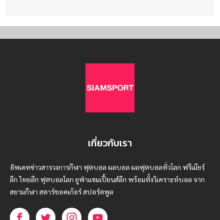
เกี่ยวกับเรา
อัพเดทข่าวสารวงการกีฬา ฟุตบอล ผลบอล ผลฟุตบอลทั่วโลก ฟรีเมียร์
ลีก ไทยลีก ฟุตบอลโลก ยูฟ่าแซมเปี้ยนส์ลีก พร้อมทั้งวิเคราะห์บอล จาก
สยามกีฬา สตาร์ชอคเก้อร์ สปอร์ตพูล