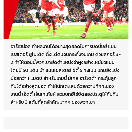
อาร์เซน่อล ทำผลงานได้อย่างสุดยอดในการบดบี้ขยี้ แมน
เชสเตอร์ ยูไนเต็ด ตั้งแต่ต้นจนกระทั่งจบเกม ด้วยสกอร์ 3-
2 ทำให้ตอนนี้พวกเขายึดตำแหน่งจ่าฝูงอย่างเหนียวแน่น
โดยมี 50 แต้ม นำ แมนเชสเตอร์ ซิตี้ 5 คะแนน แถมยังแข่ง
น้อยกว่า 1 แมตช์ สำหรับเกมนี้ มิเกล อาร์เตต้า กระตุ้นลูก
ทีมได้อย่างสุดยอด ทำให้นักเตะเล่นด้วยความคึกคะนอง
งานนี้ เอ็ดดี้ เอ็นเคเทียห์ สวมบทฮีโร่ซัดสองประตูให้กับทีม
สำหรับ 3 แต้มที่สุดสำคัญมากๆ ของพวกเขา