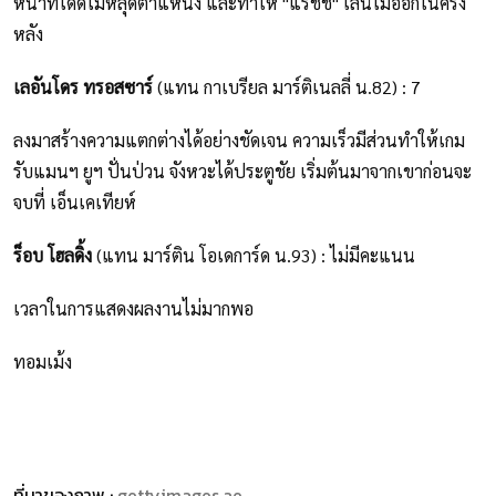
หน้าที่ได้ดีไม่หลุดตำแหน่ง และทำให้ "แรชชี่" เล่นไม่ออกในครึ่ง
หลัง
เลอันโดร ทรอสซาร์
(แทน กาเบรียล มาร์ติเนลลี่ น.82) : 7
ลงมาสร้างความแตกต่างได้อย่างชัดเจน ความเร็วมีส่วนทำให้เกม
รับแมนฯ ยูฯ ปั่นป่วน จังหวะได้ประตูชัย เริ่มต้นมาจากเขาก่อนจะ
จบที่ เอ็นเคเทียห์
ร็อบ โฮลดิ้ง
(แทน มาร์ติน โอเดการ์ด น.93) : ไม่มีคะแนน
เวลาในการแสดงผลงานไม่มากพอ
ทอมเม้ง
ที่มาของภาพ :
gettyimages.ae