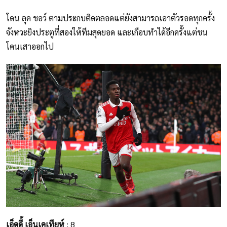
โดน ลุค ชอว์ ตามประกบติดตลอดแต่ยังสามารถเอาตัวรอดทุกครั้ง
จังหวะยิงประตูที่สองให้ทีมสุดยอด และเกือบทำได้อีกครั้งแต่ชน
โคนเสาออกไป
เอ็ดดี้ เอ็นเคเทียห์
: 8