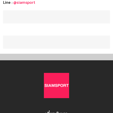
Line :
@siamsport