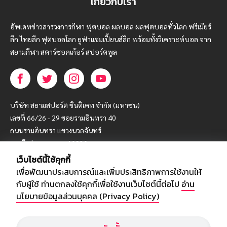
เกี่ยวกับเรา
อัพเดทข่าวสารวงการกีฬา ฟุตบอล ผลบอล ผลฟุตบอลทั่วโลก ฟรีเมียร์
ลีก ไทยลีก ฟุตบอลโลก ยูฟ่าแซมเปี้ยนส์ลีก พร้อมทั้งวิเคราะห์บอล จาก
สยามกีฬา สตาร์ชอคเก้อร์ สปอร์ตพูล
บริษัท สยามสปอร์ต ซินติเคท จำกัด (มหาชน)
เลขที่ 66/26 - 29 ซอยรามอินทรา 40
ถนนรามอินทรา แขวงนวลจันทร์
เขตบึงกุ่ม กรุงเทพฯ 10230
เว็บไซต์นี้ใช้คุกกี้
โทร : 02-5088-000
เพื่อพัฒนาประสบการณ์และเพิ่มประสิทธิภาพการใช้งานให้
อีเมล์ :
webmaster@siamsport.co.th
กับผู้ใช้ ท่านตกลงใช้คุกกี้เพื่อใช้งานเว็บไซต์นี้ต่อไป
อ่าน
เว็บไซต์ : www.siamsport.co.th
นโยบายข้อมูลส่วนบุคคล (Privacy Policy)