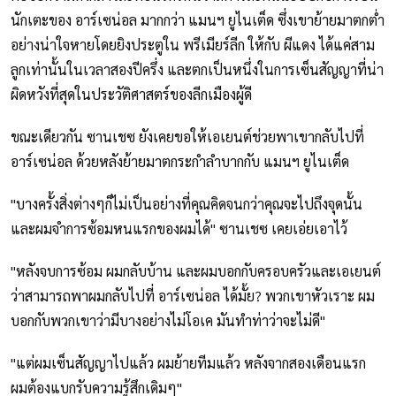
นักเตะของ อาร์เซน่อล มากกว่า แมนฯ ยูไนเต็ด ซึ่งเขาย้ายมาตกต่ำ
อย่างน่าใจหายโดยยิงประตูใน พรีเมียร์ลีก ให้กับ ผีแดง ได้แค่สาม
ลูกเท่านั้นในเวลาสองปีครึ่ง และตกเป็นหนึ่งในการเซ็นสัญญาที่น่า
ผิดหวังที่สุดในประวัติศาสตร์ของลีกเมืองผู้ดี
ขณะเดียวกัน ซานเชซ ยังเคยขอให้เอเยนต์ช่วยพาเขากลับไปที่
อาร์เซน่อล ด้วยหลังย้ายมาตกระกำลำบากกับ แมนฯ ยูไนเต็ด
"บางครั้งสิ่งต่างๆก็ไม่เป็นอย่างที่คุณคิดจนกว่าคุณจะไปถึงจุดนั้น
และผมจำการซ้อมหนแรกของผมได้" ซานเชซ เคยเอ่ยเอาไว้
"หลังจบการซ้อม ผมกลับบ้าน และผมบอกกับครอบครัวและเอเยนต์
ว่าสามารถพาผมกลับไปที่ อาร์เซน่อล ได้มั้ย? พวกเขาหัวเราะ ผม
บอกกับพวกเขาว่ามีบางอย่างไม่โอเค มันทำท่าว่าจะไม่ดี"
"แต่ผมเซ็นสัญญาไปแล้ว ผมย้ายทีมแล้ว หลังจากสองเดือนแรก
ผมต้องแบกรับความรู้สึกเดิมๆ"