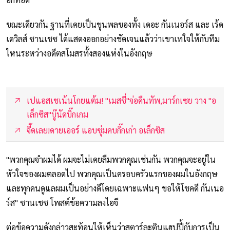
ขณะเดียวกัน ฐานที่เคยเป็นขุนพลของทั้ง เดอะ กันเนอร์ส และ เร้ด
เดวิลส์ ซานเชซ ได้แสดงออกอย่างชัดเจนแล้วว่าเขาเทใจให้กับทีม
ไหนระหว่างอดีตสโมสรทั้งสองแห่งในอังกฤษ
เปแอสเชเน้นโกยแต้ม! "เมสซี่"จ่อคืนทัพ,มาร์กเซย วาง "อ
เล็กซิส"บู๊นัดบิ๊กเกม
จี๊ดเลย!ดายเออร์ แอบซุ่มคบกิ๊กเก่า อเล็กซิส
"พวกคุณจำผมได้ ผมจะไม่เคยลืมพวกคุณเช่นกัน พวกคุณจะอยู่ใน
หัวใจของผมตลอดไป พวกคุณเป็นครอบครัวแรกของผมในอังกฤษ
และทุกคนดูแลผมเป็นอย่างดีโดยเฉพาะแฟนๆ ขอให้โชคดี กันเนอ
ร์ส" ซานเชซ โพสต์ข้อความลงไอจี
ต่อข้อความดังกล่าวสะท้อนให้เห็นว่าสตาร์ละตินแฮปปี้กับการเป็น