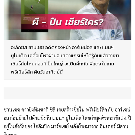
อเล็กซิส ซานเชซ อดีตกองหน้า อาร์เซน่อล และ แมนฯ
ยูไนเต็ด เคลื่อนไหวผ่านอินสตาแกรมให้ได้รู้กันแล้วว่าเขา
เชียร์ทีมไหนก่อนที่ ปืนใหญ่ จะเปิดศึกกับ ผีแดง ในเกม
พรีเมียร์ลีก คืนวันอาทิตย์นี้
ซานเชซ ดาวยิงทีมชาติ ชิลี เคยสร้างชื่อใน พรีเมียร์ลีก กับ อาร์เซน่
อล ก่อนย้ายไปค้าแข้งกับ แมนฯ ยูไนเต็ด โดยล่าสุดหัวหอกวัย 34 ปี
อยู่ในสังกัดของ โอลิมปิก มาร์กเซย์ หลังย้ายมาจาก อินเตอร์ มิลาน
อีกทอด