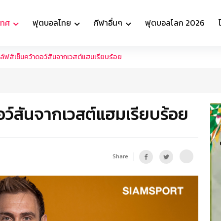
เทศ
ฟุตบอลไทย
กีฬาอื่นๆ
ฟุตบอลโลก 2026
ูล์ฟส์เซ็นคว้าดอว์สันจากเวสต์แฮมเรียบร้อย
ดอว์สันจากเวสต์แฮมเรียบร้อย
Share