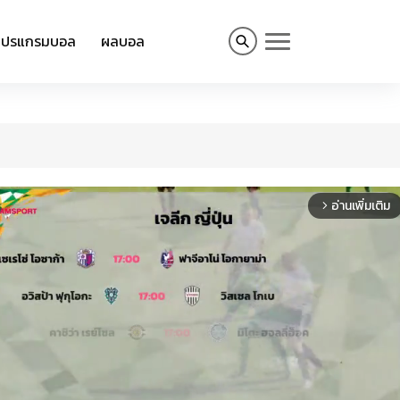
โปรแกรมบอล
ผลบอล
อ่านเพิ่มเติม
arrow_forward_ios