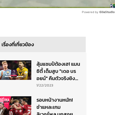
Powered by 
GliaStudio
Mute
เรื่องที่เกี่ยวข้อง
ลุ้นแชมป์ต้องเฮ! แมน
ซิตี้ เต็มสูบ "เดอ บร
อยน์" คืนตัวจริงยิง
วูล์ฟแฮมป์ตัน
1/22/2023
รอบหน้างานหนัก!
ชำแหละเกม
ลิเวอร์พูล บุกสอย