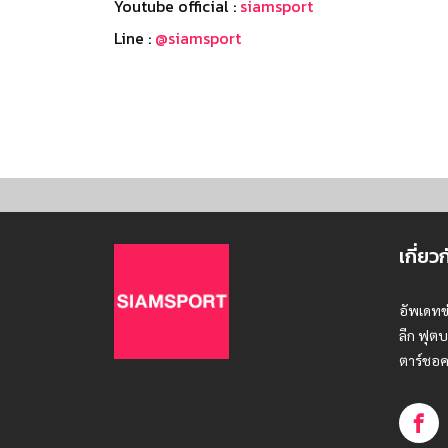
Youtube official :
siamsport
Line :
@siamsport
เกี่ยว
อัพเดทข
ลีก ฟุตบ
ตาร์ชอค