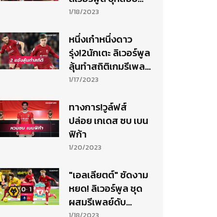
วูล์ฟส์ เกมเอฟเอ คัพ
1/18/2023
หนึ่งเก๋าหนึ่งดาว
รุ่ง!2นักเตะ ลิเวอร์พูล
ลุ้นทำสถิติเกมรีเพลย์
วูล์ฟส์
1/17/2023
ทางการ!วูล์ฟส์
ปล่อย เกเดส ซบ เบน
ฟิก้า
1/20/2023
"เอลเลียตต์" ซัดงาม
หยด! ลิเวอร์พูล ชุด
ผสมรีเพลย์ดับ
วูล์ฟส์ ลิ่วรอบ 4 เอฟ
1/18/2023