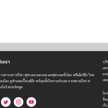
กับเรา
บริ
เลข
ถนน
่าวสารวงการกีฬา ฟุตบอล ผลบอล ผลฟุตบอลทั่วโลก ฟรีเมียร์ลีก ไทย
เขต
อลโลก ยูฟ่าแซมเปี้ยนส์ลีก พร้อมทั้งวิเคราะห์บอล จากสยามกีฬา ส
เก้อร์ สปอร์ตพูล
โทร
อีเม
เว็