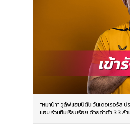
"หมาป่า" วูล์ฟแฮมป์ตัน วันเดอเรอร์ส ป
แฮม ร่วมทีมเรียบร้อย ด้วยค่าตัว 3.3 ล