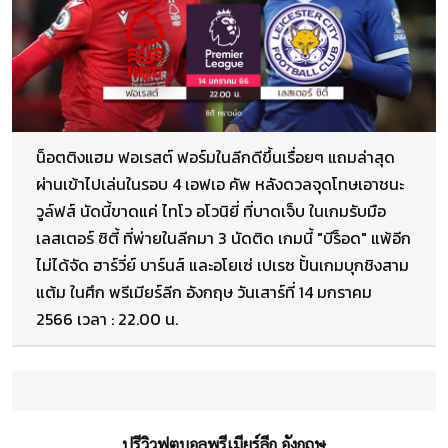
น็อตติงแฮม ฟอเรสต์ ฟอร์มในลีกดีขึ้นเรื่อยๆ แถมล่าสุด
ผ่านเข้าไปเล่นในรอบ 4 เอฟเอ คัพ หลังดวลจุดโทษเอาชนะ
วูล์ฟส์ นัดนี้ขาดแค่ ไทโว อโวนิยี่ ที่บาดเจ็บ ในเกมรับมือ
เลสเตอร์ ซิตี้ ที่พ่ายในลีกมา 3 นัดติด เกมนี้ "บีร็อด" แพ้อีก
ไม่ได้จัด ฮาร์วี่ย์ บาร์นส์ และอโยเซ่ เปเรซ ปั้นเกมบุกชิงสาม
แต้ม ในศึก พรีเมียร์ลีก อังกฤษ วันเสาร์ที่ 14 มกราคม
2566 เวลา : 22.00 น.
ปรีวิวฟุตบอลพรีเมียร์ลีก อังกฤษ