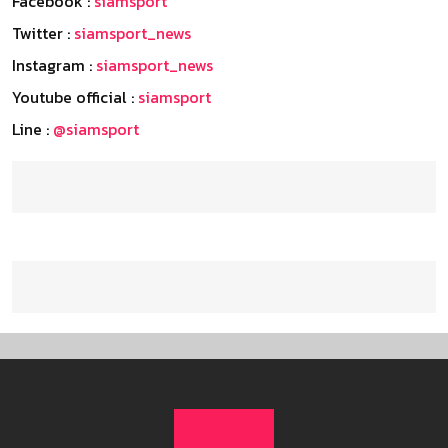
Facebook :
siamsport
Twitter :
siamsport_news
Instagram :
siamsport_news
Youtube official :
siamsport
Line :
@siamsport