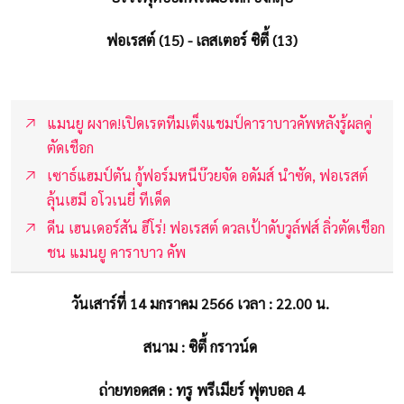
ฟอเรสต์ (15) - เลสเตอร์ ซิตี้ (13)
แมนยู ผงาด!เปิดเรตทีมเต็งแชมป์คาราบาวคัพหลังรู้ผลคู่
ตัดเชือก
เซาธ์แฮมป์ตัน กู้ฟอร์มหนีบ๊วยจัด อดัมส์ นำซัด, ฟอเรสต์
ลุ้นเฮมี อโวเนยี่ ทีเด็ด
ดีน เฮนเดอร์สัน ฮีโร่! ฟอเรสต์ ดวลเป้าดับวูล์ฟส์ ลิ่วตัดเชือก
ชน แมนยู คาราบาว คัพ
วันเสาร์ที่ 14 มกราคม 2566 เวลา : 22.00 น.
สนาม : ซิตี้ กราวน์ด
ถ่ายทอดสด : ทรู พรีเมียร์ ฟุตบอล 4