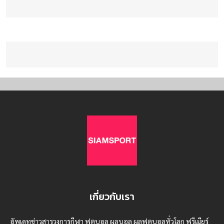
เกี่ยวกับเรา
อัพเดทข่าวสารวงการกีฬา ฟุตบอล ผลบอล ผลฟุตบอลทั่วโลก ฟรีเมียร์