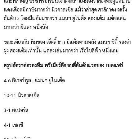
และที่สำคัญ บริษัทรับพนันเจ้าดังกล่าวยังมองว่าสองทีมคู่แค้นวัน
แดงเดือดมีภาษีมากกว่า นิวคาสเซิ่ล แม้ว่าล่าสุด สาลิกาดง จะรั้ง
อันดับ 3 โดยมีแต้มมากกว่า แมนฯ ยูไนต็ด สองแต้ม แต่ลงเล่น
มากกว่า ผีแดง หนึ่งนัด
ขณะเดียวกัน ทีมของ เอ็ดดี้ ฮาว มีแต้มตามหลัง แมนฯ ซิตี้ รองจ่า
ฝูง สองแต้มเท่านั้น แต่ลงเล่นมากกว่า เรือใบสีฟ้า หนึ่งเกม
สรุปอัตราต่อรองทีม พรีเมียร์ลีก จบสี่อันดับแรกของ เบตแฟร์
4-6 ลิเวอร์พูล , แมนฯ ยูไนเต็ด
10-11 นิวคาสเซิ่ล
3-1 สเปอร์ส
4-1 เชลซี