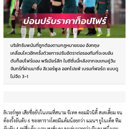
บริษัทรับพนันที่ถูกต้องตามกฏหมายของ อังกฤษ
เคลื่อนไหวอีกครั้งด้วยการปรับอัตราต่อรองทีมที่จะจบอัน
ดับท็อปโฟร์ของ พรีเมียร์ลีก ในซีซั่นนี้หลังจากจบเกมคู่วัน
จันทร์ที่ผ่านมาซึ่ง ลิเวอร์พูล ออกไปแพ้ เบรนท์ฟอร์ด แบบดู
ไม่จืด 3-1
ลิเวอร์พูล เสียชื่อยับในเกมที่สนาม จีเทค คอมมิวนิตี้ สเตเดี้ยม จน
ต้องรั้งอันดับ 6 ของตารางโดยมีแต้มน้อยกว่า แมนฯ ยูไนเต็ด ทีม
อันดับ 4 อยู่สี่แต้ม แถม หงส์แดง ลงเล่นมากกว่า ผีแดง หนึ่งเกม