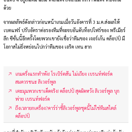
ด้วย
จากผลลัพธ์ดังกล่าวก่อนหน้าเกมเมื่อวันอังคารที่ 3 ม.ค.ส่งผลให้
เบตแฟร์ ปรับอัตราต่อรองทีมที่จะจบอันดับท็อปโฟร์ของ พรีเมียร์
ลีก ซีซั่นนี้อีกครั้งโดยพวกเขายังเชื่อว่าทีมของ เจอร์เก้น คล็อปป์ มี
โอกาสไม่ยิ่งหย่อนไปกว่าทีมของ เอริค เทน ฮาก
เกมครึ่งแรกทำพัง! โรเบิร์ตสัน ไม่เถียง เบรนท์ฟอร์ด
สมควรชนะ ลิเวอร์พูล
เตะมุมพวกเขาเด็ดจริง! คล็อปป์ สุดผิดหวัง ลิเวอร์พูล บุก
พ่าย เบรนท์ฟอร์ด
ถึงเวลายกเครื่อง?คาร์ร่าชี้ลิเวอร์พูลชุดนี้ไม่ใช่ทีมสไตล์
คล็อปป์