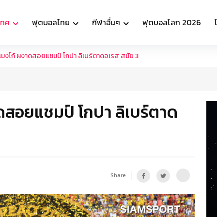
เทศ
ฟุตบอลไทย
กีฬาอื่นๆ
ฟุตบอลโลก 2026
าเมงโก้ ผงาดสอยแชมป์ โกปา ลิเบร์ตาดอเรส สมัย 3
าดสอยแชมป์ โกปา ลิเบร์ตาด
Share