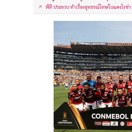
พีที ประจวบ ทำเรื่องอุทธรณ์โทษใบแดงโรซ่า ชี