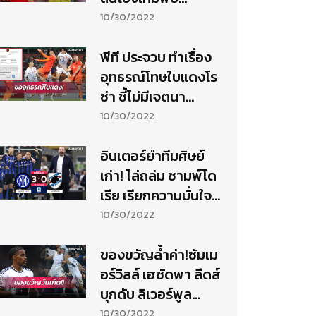
ฟอเรสต์ที่มาสู้เพื่อ
10/30/2022
หนีบ๊วย
พีที ประจวบ ทำเรื่อง
อุทธรณ์โทษใบแดงโร
ซ่า ชี้ไม่มีเจตนา
ทำร้ายคู่แข่ง
10/30/2022
อินเตอร์ยำทีมศิษย์
เก่า! ไล่ถล่ม ซามพ์โด
เรีย เรียกความมั่นใจ
ก่อนเยือน บาเยิร์น
10/30/2022
ของขวัญล้ำค่า!ซัมเม
อร์วิลล์ เฮซัดพา ลีดส์
บุกดับ ลิเวอร์พูล
ฉลองวันเกิด
10/30/2022