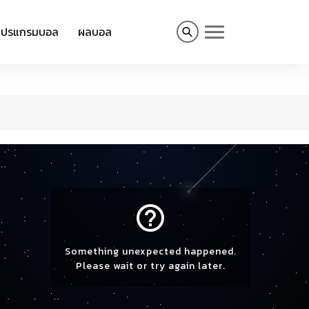
โปรแกรมบอล
ผลบอล
help_outline
Something unexpected happened.
Please wait or try again later.