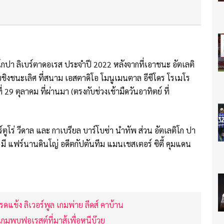
กปา ลิเบร์ตาดอเรส ประจำปี 2022 หลังจากที่เอาชนะ อัตเลติ
ชิงชนะเลิศ ที่สนาม เอสตาดิโอ โมนูเมนตาล อีซีโดร โรเมโร
่ 29 ตุลาคม ที่ผ่านมา (ตรงกับช่วงเช้ามืดวันอาทิตย์ ที่
 อาร์ตูโร่ วีดาล และ กาเบรียล บาร์โบซ่า นำทัพ ส่วน อัตเลติโก ปา
่ มี แฟร์นานดินโญ่ อดีตกัปตันทีม แมนเชสเตอร์ ซิตี้ คุมแดน
รดแข้ง ลิเวอร์พูล เกมพ่าย ลีดส์ คาบ้าน
งเกมพบฟอเรสต์ที่มาสู้เพื่อหนีบ๊วย