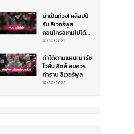
น่าเป็นห่วง! คล็อปป์
รับ ลิเวอร์พูล
คอนโทรลเกมไม่ได้ทำ
พ่าย ลีดส์ คาบ้าน
10/30/2022
ทำได้ตามแผน! มาร์ช
โวลั่น ลีดส์ สมควร
กำราบ ลิเวอร์พูล
10/30/2022