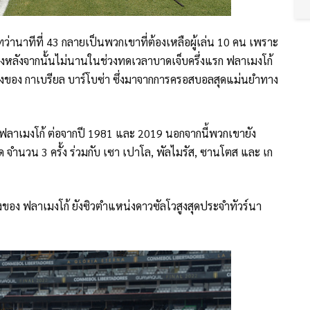
า ทว่านาทีที่ 43 กลายเป็นพวกเขาที่ต้องเหลือผู้เล่น 10 คน เพราะ
 ซึ่งหลังจากนั้นไม่นานในช่วงทดเวลาบาดเจ็บครึ่งแรก ฟลาเมงโก้
ยิงของ กาเบรียล บาร์โบซ่า ซึ่งมาจากการครอสบอลสุดแม่นยำทาง
บ ฟลาเมงโก้ ต่อจากปี 1981 และ 2019 นอกจากนี้พวกเขายัง
จำนวน 3 ครั้ง ร่วมกับ เซา เปาโล, พัลไมรัส, ซานโตส และ เก
งของ ฟลาเมงโก้ ยังซิวตำแหน่งดาวซัลโวสูงสุดประจำทัวร์นา