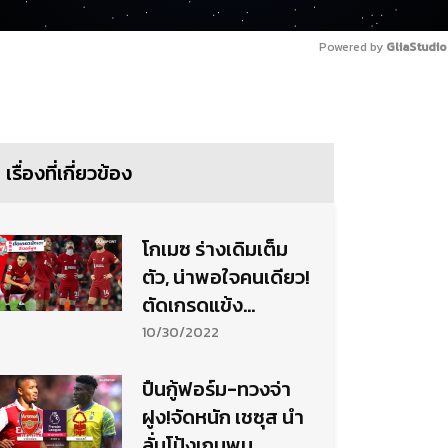
Powered by 
GliaStudio
เรื่องที่เกี่ยวข้อง
โกเมซ ร่างเดิมเต็ม
ตัว, น่าพอใจคนเดียว!
ตัดเกรดแข้ง
ลิเวอร์พูล เกมพ่าย
10/30/2022
ลีดส์ คาบ้าน
ปืนกู้ฟอร์ม-ทวงจ่า
ฝูง!จัดหนัก เชซุส นำ
ลั่นโป้งเกมพบ