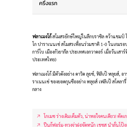
ครึ่งแรก
ฟลาเมงโก้
สโมสรยักษ์ใหญ่ในลีกบราซิล คว้าแชมป์ โ
โก ปาราเนนเซ่ สโมสรเพื่อนร่วมชาติ 1-0 ในเกมรอบ
การ์โบ เมืองกัวยากีล ประเทศเอกวาดอร์ เมื่อวันเสาร์ที
ประเทศไทย)
ฟลาเมงโก้ มีตัวดังอย่าง ดาวิด ลุยซ์, ฟิลิเป้ หลุยส์,
ราเนนเซ่ ของยอดกุนซืออย่าง หลุยส์ เฟลิเป้ สโคลารี
กลาง
โกเมซ ร่างเดิมเต็มตัว, น่าพอใจคนเดียว! ตัดเก
ปืนกู้ฟอร์ม-ทวงจ่าฝูง!จัดหนัก เชซุส นำลั่นโป้