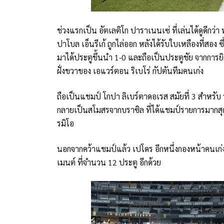
ช่วงแรกเป็น อัตเลติโก ปาราเนนเซ่ ที่เล่นได้ดูดีกว่
ปาโบล เอ็นรีเก้ ถูกไล่ออก หลังได้รับใบเหลืองที่สอง
มาได้ประตูขึ้นนำ 1-0 และถือเป็นประตูชัย จากการ
ฝั่งขวาของ เอแวร์ตอน ริเบโร่ กัปตันทีมคนเก่ง
ถือเป็นแชมป์ โกปา ลิเบร์ตาดอเรส สมัยที่ 3 สำหรั
กลายเป็นสโมสรจากบราซิล ที่ได้แชมป์รายการมากสุด 
รมิโอ
นอกจากคว้าแชมป์แล้ว เปโดร อีกหนึ่งกองหน้าคนเก่
เมนต์ ที่จำนวน 12 ประตู อีกด้วย