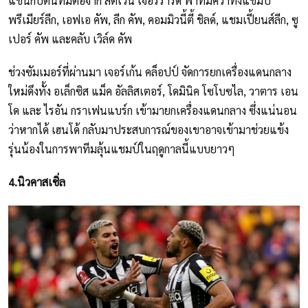
แขนกัปตันทีมต่อจาก สตีเว่น เจอร์ราร์ด พาทีมคว้าทั้งแชมป์
พรีเมียร์ลีก, เอฟเอ คัพ, ลีก คัพ, คอมมิวนี้ตี้ ชิลด์, แชมเปี้ยนส์ลีก, ซู
เปอร์ คัพ และคลับ เวิล์ด คัพ
ช่วงซัมเมอร์ที่ผ่านมา เจอร์เก้น คล็อปป์ จัดการยกเครื่องแดนกลาง
ใหม่ดึงทั้ง อเล็กซิส แม็ค อัลลิสเตอร์, โดมินิค โซโบซไล, วาตาร เอน
โด และ ไรอัน กราเฟนแบร์ก เข้ามายกเครื่องแดนกลาง ซึ่งแน่นอน
ว่าหากได้ เฮนโด้ กลับมาประสบการณ์ของเขาอาจเข้ามาช่วยแข้ง
รุ่นน้องในการพาทีมลุ้นแชมป์ในฤดูกาลนี้แบบยาวๆ
4.นิวคาสเซิ่ล