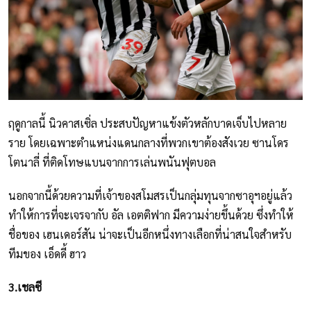
ฤดูกาลนี้ นิวคาสเซิ่ล ประสบปัญหาแข้งตัวหลักบาดเจ็บไปหลาย
ราย โดยเฉพาะตำแหน่งแดนกลางที่พวกเขาต้องสังเวย ซานโดร
โตนาลี่ ที่ติดโทษแบนจากการเล่นพนันฟุตบอล
นอกจากนี้ด้วยความที่เจ้าของสโมสรเป็นกลุ่มทุนจากซาอุฯอยู่แล้ว
ทำให้การที่จะเจรจากับ อัล เอตติฟาก มีความง่ายขึ้นด้วย ซึ่งทำให้
ชื่อของ เฮนเดอร์สัน น่าจะเป็นอีกหนึ่งทางเลือกที่น่าสนใจสำหรับ
ทีมของ เอ็ดดี้ ฮาว
3.เชลซี