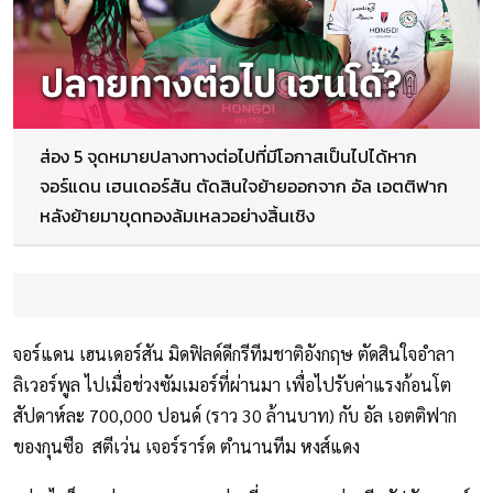
ส่อง 5 จุดหมายปลางทางต่อไปที่มีโอกาสเป็นไปได้หาก
จอร์แดน เฮนเดอร์สัน ตัดสินใจย้ายออกจาก อัล เอตติฟาก
หลังย้ายมาขุดทองล้มเหลวอย่างสิ้นเชิง
จอร์แดน เฮนเดอร์สัน มิดฟิลด์ดีกรีทีมชาติอังกฤษ ตัดสินใจอำลา
ลิเวอร์พูล ไปเมื่อช่วงซัมเมอร์ที่ผ่านมา เพื่อไปรับค่าแรงก้อนโต
สัปดาห์ละ 700,000 ปอนด์ (ราว 30 ล้านบาท) กับ อัล เอตติฟาก
ของกุนซือ สตีเว่น เจอร์ราร์ด ตำนานทีม หงส์แดง