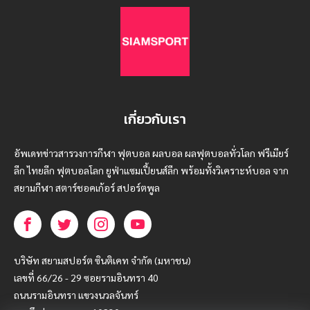
เกี่ยวกับเรา
อัพเดทข่าวสารวงการกีฬา ฟุตบอล ผลบอล ผลฟุตบอลทั่วโลก ฟรีเมียร์
ลีก ไทยลีก ฟุตบอลโลก ยูฟ่าแซมเปี้ยนส์ลีก พร้อมทั้งวิเคราะห์บอล จาก
สยามกีฬา สตาร์ชอคเก้อร์ สปอร์ตพูล
บริษัท สยามสปอร์ต ซินติเคท จำกัด (มหาชน)
เลขที่ 66/26 - 29 ซอยรามอินทรา 40
ถนนรามอินทรา แขวงนวลจันทร์