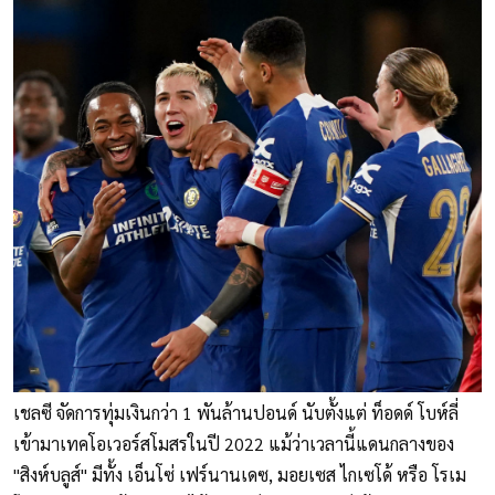
เชลซี จัดการทุ่มเงินกว่า 1 พันล้านปอนด์ นับตั้งแต่ ท็อดด์ โบห์ลี่
เข้ามาเทคโอเวอร์สโมสรในปี 2022 แม้ว่าเวลานี้แดนกลางของ
"สิงห์บลูส์" มีทั้ง เอ็นโซ่ เฟร์นานเดซ, มอยเซส ไกเซโด้ หรือ โรเม