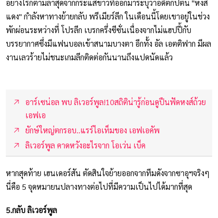
อย่างไรก็ตามล่าสุดจากกระแสข่าวที่ออกมาระบุว่าอดีตกัปตัน "หงส์
แดง" กำลังหาทางย้ายกลับ พรีเมียร์ลีก ในเดือนนี้โดยเขาอยู่ในช่วง
พักผ่อนระหว่างที่ โปรลีก เบรกครึ่งซีซั่นเนื่องจากไม่แฮปปี้กับ
บรรยากาศซึ่งมีแฟนบอลเข้าสนามบางตา อีกทั้ง อัล เอตติฟาก มีผล
งานเลวร้ายไม่ชนะเกมลีกติดต่อกันนานถึงแปดนัดแล้ว
อาร์เซน่อล พบ ลิเวอร์พูล!10สถิติน่ารู้ก่อนดูปืนฟัดหงส์ถ้วย
เอฟเอ
ยักษ์ใหญ่ตกรอบ..แรร์ไอเท็มของ เอฟเอคัพ
ลิเวอร์พูล คาดหวังอะไรจาก โอเว่น เบ็ค
หากสุดท้าย เฮนเดอร์สัน ตัดสินใจย้ายออกจากทีมดังจากซาอุฯจริงๆ
นี่คือ 5 จุดหมายนปลางทางต่อไปที่มีความเป็นไปได้มากที่สุด
5.กลับ ลิเวอร์พูล