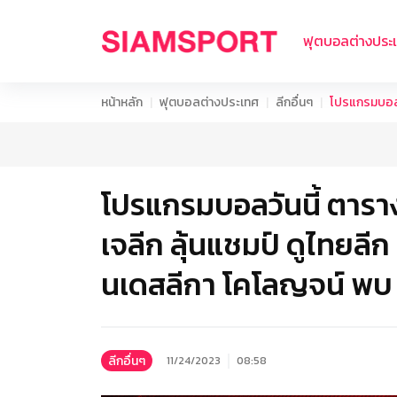
ฟุตบอลต่างประ
หน้าหลัก
ฟุตบอลต่างประเทศ
ลีกอื่นๆ
โปรแกรมบอลวั
โปรแกรมบอลวันนี้ ตารา
เจลีก ลุ้นแชมป์ ดูไทยลีก บ
นเดสลีกา โคโลญจน์ พบ 
ลีกอื่นๆ
11/24/2023
08:58