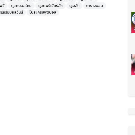
กฟรี
ดูสดบอลไทย
ดูสดพรีเมียร์ลีก
ดูเจลีก
ตารางบอล
รแกรมบอลวันนี้
โปรแกรมฟุตบอล