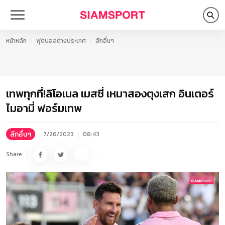
หน้าหลัก
ฟุตบอลต่างประเทศ
ลีกอื่นๆ
เทพทุกที่!ลิโอเนล เมสซี่ เหมาสองตุงเสก อินเตอร์
ไมอามี่ ฟอร์มเทพ
ลีกอื่นๆ
7/26/2023
08:43
Share