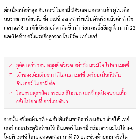
ต่อเนื่องนัดล่าสุด อินเตอร์ ไมอามี่ มีคิวเจอ แอตลานต้า ยูไนเต็ด
บนรายการเดียวกัน ซึ่ง เมสซี่ ออกสตาร์ทเป็นตัวจริง แล้วเจ้าตัวใช้
เวลาแค่ 8 นาทีก็เบิกสกอร์พาทีมขึ้นนำ ก่อนจะเบิ้ลอีกลูกในนาที 22
และปิดท้ายครึ่งแรกอีกลูกจาก โรเบิร์ต เทย์เลอร์
ลูคัส เลว่า วอน หลุยส์ ซัวเรซ อย่าชิ่ง เกรมิโอ ไปหา เมสซี่
เจ้าของเดิมเจ็บยาว! ลิโอเนล เมสซี่ เตรียมเป็นกัปตัน
อินเตอร์ ไมอามี่ ต่อ
โดนกรมศุลฯยึด ! กระแส ลิโอเนล เมสซี่ สุดปังคนขนเสื้อ
กลับไปขายที่ อาร์เจนตินา
จากนั้น ครึ่งหลังนาที 54 กัปตันทีมชาติอาร์เจนติน่า จ่ายให้ เทย์
เลอร์ สอยประตูปิดท้ายให้ อินเตอร์ ไมอามี่ ถล่มเอาชนะไปได้ 4-0
โดยที่ เมสซี่ โดนถอดออกตอนนาที 78 และช่วงท้ายเกม คริสโต