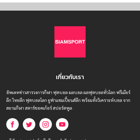
เกี่ยวกับเรา
อัพเดทข่าวสารวงการกีฬา ฟุตบอล ผลบอล ผลฟุตบอลทั่วโลก ฟรีเมียร์
ลีก ไทยลีก ฟุตบอลโลก ยูฟ่าแซมเปี้ยนส์ลีก พร้อมทั้งวิเคราะห์บอล จาก
สยามกีฬา สตาร์ชอคเก้อร์ สปอร์ตพูล