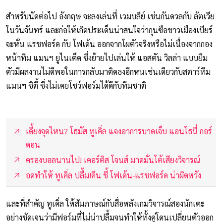
สำหรับนัดต่อไป อังกฤษ จะลงเล่นที่ เวมบลีย์ เช่นกันดวลกับ ลัตเวีย
ในวันจันทร์ และก่อให้เกิดประเด็นน่าสนใจว่ากุนซือชาวเมืองเบียร์
จะหั่น แรชฟอร์ด กับ โฟเด้น ออกจากโผตัวจริงหรือไม่เนื่องจากกอง
หน้าทีม แมนฯ ยูไนเต็ด ซึ่งย้ายไปเล่นให้ แอสตัน วิลล่า แบบยืม
ตัวมีผลงานไม่ดีพอในการกลับมาติดธงอีกหนเช่นเดียวกับสตาร์ทีม
แมนฯ ซิตี้ ซึ่งไม่เคยโชว์ฟอร์มได้ดีกับทีมชาติ
เดี้ยงจุดไหน? โธมัส ทูเคิ่ล แจงอาการบาดเจ็บ แอนโธนี่ กอร์
ดอน
ครองบอลนานไป! เคอร์ติส โจนส์ มาดมั่นโต้เสียงวิจารณ์
อดทำให้ ทูเคิ่ล ปลื้ม!คีน ชี้ โฟเด้น-แรชฟอร์ด น่าผิดหวัง
และที่สำคัญ ทูเคิ่ล ให้สัมภาษณ์กับสื่อหลังเกมวิจารณ์สองนักเตะ
อย่างชัดเจนว่ามีฟอร์มที่ไม่น่าปลื้มจนทำให้ทั้งคู่โดนเปลี่ยนตัวออก