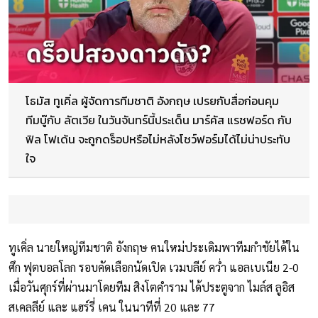
โธมัส ทูเคิ่ล ผู้จัดการทีมชาติ อังกฤษ เปรยกับสื่อก่อนคุม
ทีมบู๊กับ ลัตเวีย ในวันจันทร์นี้ประเด็น มาร์คัส แรชฟอร์ด กับ
ฟิล โฟเด้น จะถูกดร็อปหรือไม่หลังโชว์ฟอร์มได้ไม่น่าประทับ
ใจ
ทูเคิ่ล นายใหญ่ทีมชาติ อังกฤษ คนใหม่ประเดิมพาทีมกำชัยได้ใน
ศึก ฟุตบอลโลก รอบคัดเลือกนัดเปิด เวมบลีย์ คว่ำ แอลเบเนีย 2-0
เมื่อวันศุกร์ที่ผ่านมาโดยทีม สิงโตคำราม ได้ประตูจาก ไมล์ส ลูอิส
สเคลลีย์ และ แฮร์รี่ เคน ในนาทีที่ 20 และ 77