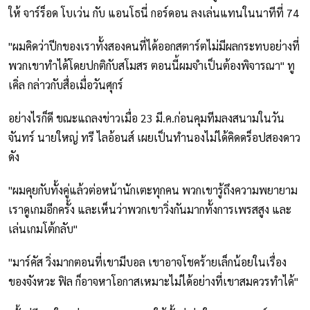
ให้ จาร์ร็อด โบเว่น กับ แอนโธนี่ กอร์ดอน ลงเล่นแทนในนาทีที่ 74
"ผมคิดว่าปีกของเราทั้งสองคนที่ได้ออกสตาร์ตไม่มีผลกระทบอย่างที่
พวกเขาทำได้โดยปกติกับสโมสร ตอนนี้ผมจำเป็นต้องพิจารณา" ทู
เคิ่ล กล่าวกับสื่อเมื่อวันศุกร์
อย่างไรก็ดี ขณะแถลงข่าวเมื่อ 23 มี.ค.ก่อนคุมทีมลงสนามในวัน
จันทร์ นายใหญ่ ทรี ไลอ้อนส์ เผยเป็นทำนองไม่ได้คิดดร็อปสองดาว
ดัง
"ผมคุยกับทั้งคู่แล้วต่อหน้านักเตะทุกคน พวกเขารู้ถึงความพยายาม
เราดูเกมอีกครั้ง และเห็นว่าพวกเขาวิ่งกันมากทั้งการเพรสสูง และ
เล่นเกมโต้กลับ"
"มาร์คัส วิ่งมากตอนที่เขามีบอล เขาอาจโชคร้ายเล็กน้อยในเรื่อง
ของจังหวะ ฟิล ก็อาจหาโอกาสเหมาะไม่ได้อย่างที่เขาสมควรทำได้"