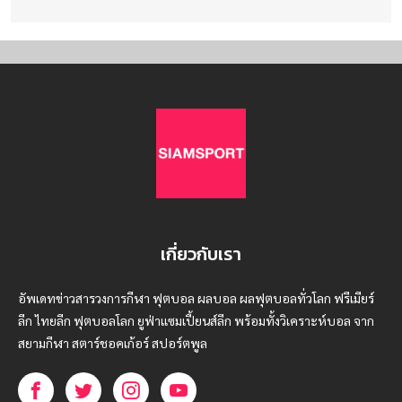
เกี่ยวกับเรา
อัพเดทข่าวสารวงการกีฬา ฟุตบอล ผลบอล ผลฟุตบอลทั่วโลก ฟรีเมียร์
ลีก ไทยลีก ฟุตบอลโลก ยูฟ่าแซมเปี้ยนส์ลีก พร้อมทั้งวิเคราะห์บอล จาก
สยามกีฬา สตาร์ชอคเก้อร์ สปอร์ตพูล