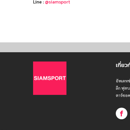
Line :
@siamsport
เกี่ยว
อัพเดทข
ลีก ฟุตบ
ตาร์ชอค