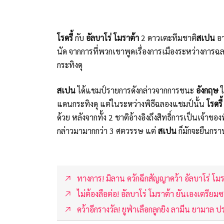
โรดรี้
กับ
อัลบาโร่ โมราต้า
2 ดาวเตะทีมชาติ
สเปน
อา
นัด จากการที่พวกเขาพูดเรื่องการเมืองระหว่างการ
กระทิงดุ
สเปน
ได้แชมป์รายการดังกล่าวจากการชนะ
อังกฤษ
ใ
แดนกระทิงดุ แต่ในระหว่างพิธีฉลองแชมป์นั้น
โรดรี้
ด้วย หลังจากทั้ง 2 ชาติอ้างอิงถึงสิทธิ์การเป็นเจ้าข
กล่าวมามากกว่า 3 ศตวรรษ แต่
สเปน
ก็มักจะยืนกรา
ทางการ! มิลาน ควักฉีกสัญญาคว้า อัลบาโร่ โมร
ไม่ต้องลือต่อ! อัลบาโร่ โมราต้า ยันเองเตรียม
คว้าอีกรางวัล! ยูฟ่าเลือกลูกยิง ลามีน ยามาล ป