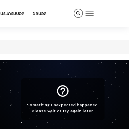
โปรแกรมบอล
ผลบอล
help_outline
Something unexpected happened.
Please wait or try again later.