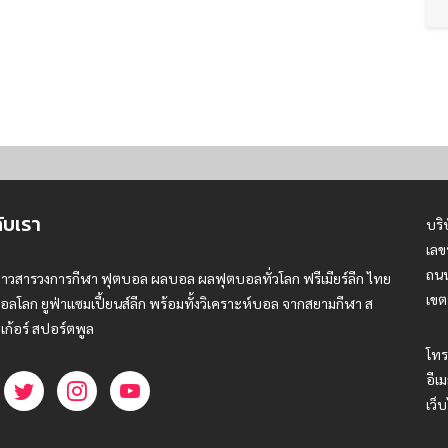
กับเรา
บริ
เลข
ถนน
่าวสารวงการกีฬา ฟุตบอล ผลบอล ผลฟุตบอลทั่วโลก ฟรีเมียร์ลีก ไทย
เขต
อลโลก ยูฟ่าแซมเปี้ยนส์ลีก พร้อมทั้งวิเคราะห์บอล จากสยามกีฬา ส
เก้อร์ สปอร์ตพูล
โทร
อีเม
เว็