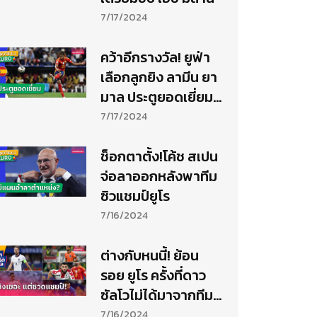
7/17/2024
คว้าอีกรางวัล! ยูฟ่า
เลือกลูกยิง ลามีน ยา
มาล ประตูยอดเยี่ยม
ยูโร 2024
7/17/2024
ช็อกตาตั้ง!โค้ช สเปน
จ่อลาออกหลังพาทีม
ซิวแชมป์ยูโร
7/16/2024
ต่างกับหนนี้! ย้อน
รอย ยูโร ครั้งที่ดาว
ซัลโวไม่ได้มาจากทีม
แชมป์
7/16/2024