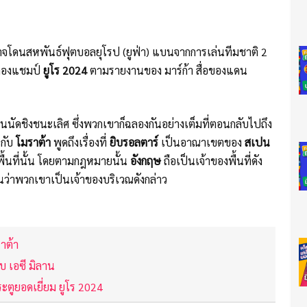
จโดนสหพันธ์ฟุตบอลยุโรป (ยูฟ่า) แบนจากการเล่นทีมชาติ 2
ฉลองแชมป์
ยูโร 2024
ตามรายงานของ มาร์ก้า สื่อของแดน
นนัดชิงชนะเลิศ ซึ่งพวกเขาก็ฉลองกันอย่างเต็มที่ตอนกลับไปถึง
กับ
โมราต้า
พูดถึงเรื่องที่
ยิบรอลตาร์
เป็นอาณาเขตของ
สเปน
องพื้นที่นั้น โดยตามกฎหมายนั้น
อังกฤษ
ถือเป็นเจ้าของพื้นที่ดัง
นว่าพวกเขาเป็นเจ้าของบริเวณดังกล่าว
าต้า
ซบ เอซี มิลาน
ระตูยอดเยี่ยม ยูโร 2024