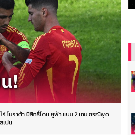
าโร่ โมราต้า มีสิทธิ์โดน ยูฟ่า แบน 2 เกม กรณีพูด
ง สเปน