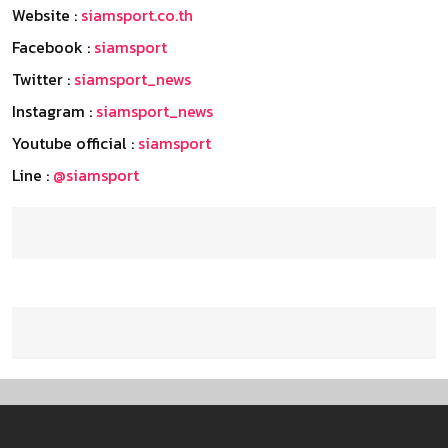
Website :
siamsport.co.th
Facebook :
siamsport
Twitter :
siamsport_news
Instagram :
siamsport_news
Youtube official :
siamsport
Line :
@siamsport