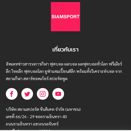
เกี่ยวกับเรา
อัพเดทข่าวสารวงการกีฬา ฟุตบอล ผลบอล ผลฟุตบอลทั่วโลก ฟรีเมียร์
ลีก ไทยลีก ฟุตบอลโลก ยูฟ่าแซมเปี้ยนส์ลีก พร้อมทั้งวิเคราะห์บอล จาก
สยามกีฬา สตาร์ชอคเก้อร์ สปอร์ตพูล
บริษัท สยามสปอร์ต ซินติเคท จำกัด (มหาชน)
เลขที่ 66/26 - 29 ซอยรามอินทรา 40
ถนนรามอินทรา แขวงนวลจันทร์
เขตบึงกุ่ม กรุงเทพฯ 10230