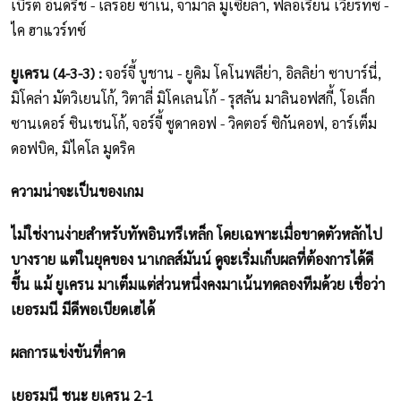
เบิร์ต อันดริช - เลรอย ซาเน่, จามาล มูเซียล่า, ฟลอเรียน เวียร์ทซ์ -
ไค ฮาแวร์ทซ์
ยูเครน (4-3-3) :
จอร์จี้ บูชาน - ยูคิม โคโนพลีย่า, อิลลิย่า ซาบาร์นี่,
มิโคล่า มัตวิเยนโก้, วิตาลี่ มิโคเลนโก้ - รุสลัน มาลินอฟสกี้, โอเล็ก
ซานเดอร์ ซินเชนโก้, จอร์จี้ ซูดาคอฟ - วิคตอร์ ซิกันคอฟ, อาร์เต็ม
ดอฟบิค, มิไคโล มูดริค
ความน่าจะเป็นของเกม
ไม่ใช่งานง่ายสำหรับทัพอินทรีเหล็ก โดยเฉพาะเมื่อขาดตัวหลักไป
บางราย แต่ในยุคของ นาเกลส์มันน์ ดูจะเริ่มเก็บผลที่ต้องการได้ดี
ขึ้น แม้ ยูเครน มาเต็มแต่ส่วนหนึ่งคงมาเน้นทดลองทีมด้วย เชื่อว่า
เยอรมนี มีดีพอเบียดเฮได้
ผลการแข่งขันที่คาด
เยอรมนี ชนะ ยูเครน 2-1