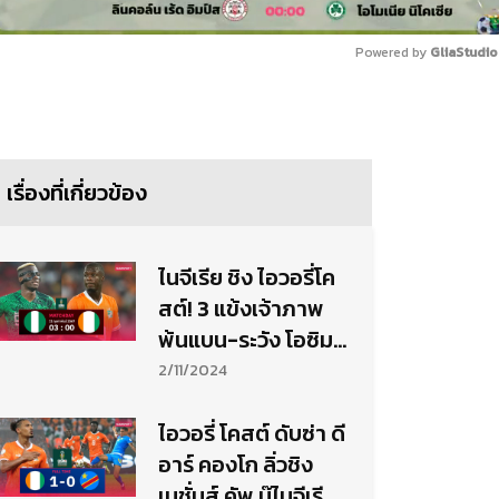
Powered by 
GliaStudio
Mute
เรื่องที่เกี่ยวข้อง
ไนจีเรีย ชิง ไอวอรี่โค
สต์! 3 แข้งเจ้าภาพ
พ้นแบน-ระวัง โอซิม
เฮน ตัวแสบ
2/11/2024
ไอวอรี่ โคสต์ ดับซ่า ดี
อาร์ คองโก ลิ่วชิง
เนชั่นส์ คัพ บู๊ไนจีเรีย