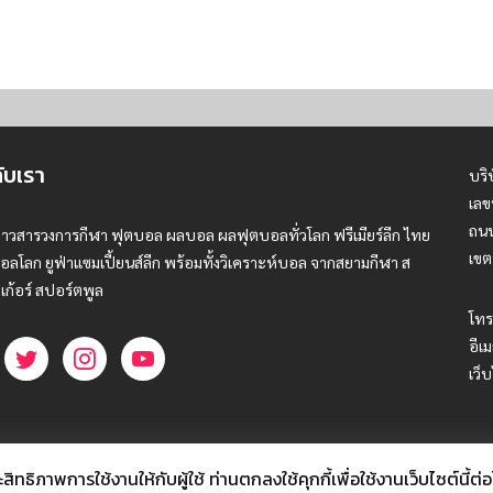
กับเรา
บริ
เลข
ถนน
่าวสารวงการกีฬา ฟุตบอล ผลบอล ผลฟุตบอลทั่วโลก ฟรีเมียร์ลีก ไทย
เขต
อลโลก ยูฟ่าแซมเปี้ยนส์ลีก พร้อมทั้งวิเคราะห์บอล จากสยามกีฬา ส
เก้อร์ สปอร์ตพูล
โทร
อีเม
เว็
ธิภาพการใช้งานให้กับผู้ใช้ ท่านตกลงใช้คุกกี้เพื่อใช้งานเว็บไซต์นี้ต่