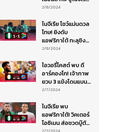
วันอาทิตย์นี้
2/8/2024
ไนจีเรีย โชว์แม่นดวล
โทษ! ยิงดับ
แอฟริกาใต้ ทะลุชิงดำ
แอฟริกัน เนชั่นส์ คัพ
2/8/2024
ไอวอรี่โคสต์ พบ ดี
อาร์คองโก! เจ้าภาพ
ยวบ 3 แข้งโดนแบน-
ฟันฉับสกอร์?
2/7/2024
ไนจีเรีย พบ
แอฟริกาใต้! วิคเตอร์
โอซิเมน ส่อชวดบู๊ตัด
เชือก-ฟันฉับสกอร์?
2/7/2024