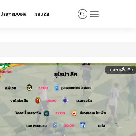
โปรแกรมบอล
ผลบอล
อ่านเพิ่มเติม
arrow_forward_ios