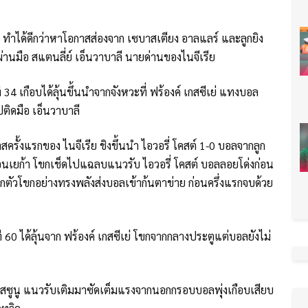
สต์ ทำได้ดีกว่าหาโอกาสส่องจาก เซบาสเตียง อาลแลร์ และลูกยิง
่านมือ สแตนลี่ย์ เอ็นวาบาลี นายด่านของไนจีเรีย
ี 34 เกือบได้ลุ้นขึ้นนำจากจังหวะที่ ฟร้องค์ เกสซีเย่ แทงบอล
ปติดมือ เอ็นวาบาลี
รั้งแรกของ ไนจีเรีย ชิงขึ้นนำ ไอวอรี่ โคสต์ 1-0 บอลจากลูก
 ออนเยก้า โขกเช็ดไปแฉลบแนวรับ ไอวอรี่ โคสต์ บอลลอยโด่งก่อน
ะเทกตัวโขกอย่างทรงพลังส่งบอลเข้าก้นตาข่าย ก่อนครึ่งแรกจบด้วย
ที 60 ได้ลุ้นจาก ฟร้องค์ เกสซีเย่ โขกจากกลางประตูแต่บอลยังไม่
ง คอสซูนู แนวรับเติมมาซัดเต็มแรงจากนอกกรอบบอลพุ่งเกือบเสียบ