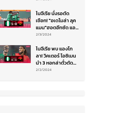
ไนจีเรีย นั่งรอตัด
เชือก! "อเดโมล่า ลุค
แมน"ฮอตอีกซัด แอง
โกล่า ศึกแอฟริกา
2/3/2024
คัพฯ
ไนจีเรีย พบ แองโก
ลา! วิคเตอร์ โอซิเมน
นำ 3 หอกล่าตั๋วตัด
เชือก-ฟันฉับสกอร์?
2/2/2024