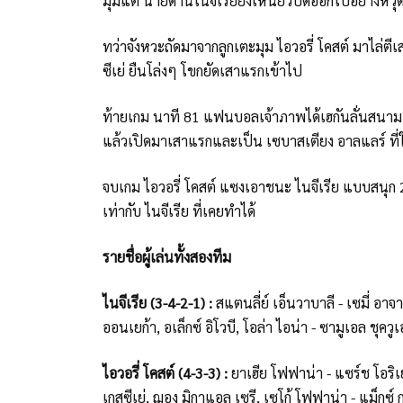
มุมแต่ นายด่านไนจีเรียยังเหนียวปัดออกไปอย่างหวุ
ทว่าจังหวะถัดมาจากลูกเตะมุม ไอวอรี่ โคสต์ มาไล่ตี
ซีเย่ ยืนโล่งๆ โขกยัดเสาแรกเข้าไป
ท้ายเกม นาที 81 แฟนบอลเจ้าภาพได้เฮกันลั่นสนามเม
แล้วเปิดมาเสาแรกและเป็น เซบาสเตียง อาลแลร์ ที่ใ
จบเกม ไอวอรี่ โคสต์ แซงเอาชนะ ไนจีเรีย แบบสนุก 
เท่ากับ ไนจีเรีย ที่เคยทำได้
รายชื่อผู้เล่นทั้งสองทีม
ไนจีเรีย (3-4-2-1) :
สแตนลี่ย์ เอ็นวาบาลี - เซมี่ อาจายี
ออนเยก้า, อเล็กซ์ อิโวบี, โอล่า ไอน่า - ซามูเอล ชุคว
ไอวอรี่ โคสต์ (4-3-3) :
ยาเฮีย โฟฟาน่า - แซร์ช โอริเย่
เกสซีเย่, ฌอง มิกาแอล เซรี, เซโก้ โฟฟาน่า - แม็กซ์