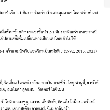
ดหวิด
เสมอสำเร็จ 1-1 ซิมง อาดินกร้า เปิดเตะมุมมาเสาไกล ฟร้องค์ เกส
ื่อทัพ "ช้างดำ" มาแซงขึ้นนำ 2-1 ซิมง อาดินกร้า กระชากหนี
ช้ปลายสตั๊ดจิ้มเปลี่ยนทางเสียบเสาไกลเข้าไปให้
2-1 คว้าแชมป์ทวีปแอฟริกาเป็นสมัยที่ 3 (1992, 2015, 2023)
่, วิลเลี่ยม โทรสต์-เอก็อง, คาลวิน บาสซี่ย์ - ไซดู ซานูซี่, แฟร้งค์
ูเอเซ, อเดโมล่า ลุคแมน - วิคเตอร์ โอซิเมน
ร์, โอดิลง คอสซูนู, เอวาน เอ็นดิคก้า, กิสแล็ง โกน็อง - ฟร้องค์
 กราเดล, เซบาสเตียง อาลแลร์, ซิมง อาดินกร้า