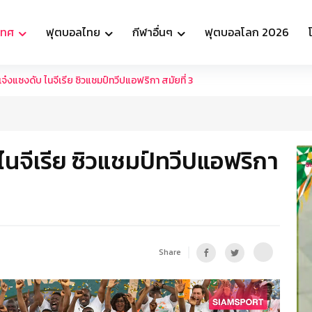
เทศ
ฟุตบอลไทย
กีฬาอื่นๆ
ฟุตบอลโลก 2026
 เจ๋งแซงดับ ไนจีเรีย ซิวแชมป์ทวีปแอฟริกา สมัยที่ 3
 ไนจีเรีย ซิวแชมป์ทวีปแอฟริกา
Share