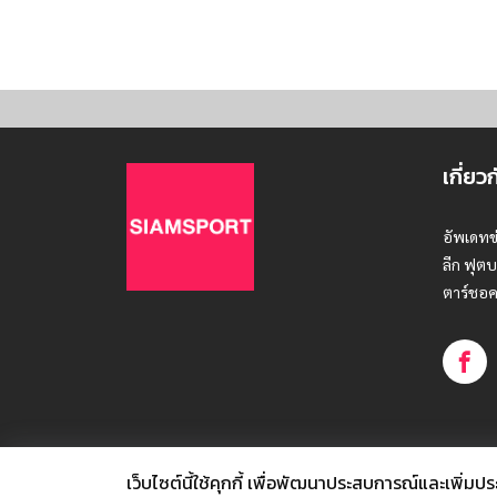
เกี่ยว
อัพเดทข
ลีก ฟุตบ
ตาร์ชอค
เว็บไซต์นี้ใช้คุกกี้
เพื่อพัฒนาประสบการณ์และเพิ่มประสิท