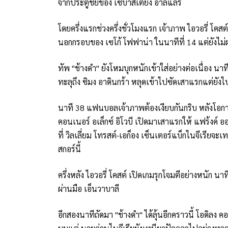
จากประตูชัยของ เซบาสเตียง อาลแลร์
โดยครึ่งแรกช่วงครึ่งชั่วโมงแรก เจ้าภาพ ไอวอรี่ โค
นอกกรอบของ เซโก้ โฟฟาน่า ในนาทีที่ 14 แต่ยังไม่ผ
ทัพ "ช้างดำ" ยังโหมบุกหนักเข้าใส่อย่างต่อเนื่อง นาท
ทะลุถึง ซิมง อาดินกร้า หลุดเข้าไปซัดเสาแรกแต่ยังไ
นาที 38 แฟนบอลเจ้าภาพต้องเงียบกันกริบ หลังโอกาสค
คอนเนอร์ อเล็กซ์ อิโวบี เปิดมาเสาแรกให้ แฟร้งค์
ที่ วิลเลี่ยม โทรสต์-เอก็อง เซ็นเตอร์แบ็กไนจีเรียจ
สกอร์นี้
ครึ่งหลัง ไอวอรี่ โคสต์ เปิดเกมรุกโจมตีอย่างหนัก นา
ผ่านมือ เอ็นวาบาลี
อีกสองนาทีถัดมา "ช้างดำ" ได้ลุ้นอีกคราวนี้ โอดิล