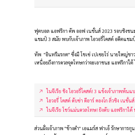
ฟุตบอล แอฟริกา คัพ ออฟ เนชั่นส์ 2023 รอบชิงชนะเลิ
แชมป์ 3 สมัย พบกับเจ้าภาพ ไอวอรี่โคสต์ อดีตแชมป์
ทัพ "อินทรีมรกต" ซึ่งมี โชเซ่ เปเซยโร่ นายใหญ่ชา
เหนื่อยถึงการดวลจุดโทษกว่าจะเอาชนะ แอฟริกาใต้ 
ไนจีเรีย ชิง ไอวอรี่โคสต์! 3 แข้งเจ้าภาพพ้น
ไอวอรี่ โคสต์ ดับซ่า ดีอาร์ คองโก ลิ่วชิง เนชั่นส์ 
ไนจีเรีย โชว์แม่นดวลโทษ! ยิงดับ แอฟริกาใต้ ท
ส่วนฝั่งเจ้าภาพ "ช้างดำ" เอแมร์ส ฟาเอ้ รักษาการก