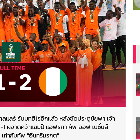
ลแลร์ รับบทฮีโร่อีกแล้ว หลังซัดประตูชัยพา เจ้า
2-1 ผงาดคว้าแชมป์ แอฟริกา คัพ ออฟ เนชั่นส์
3 เท่ากับทัพ "อินทรีมรกต"