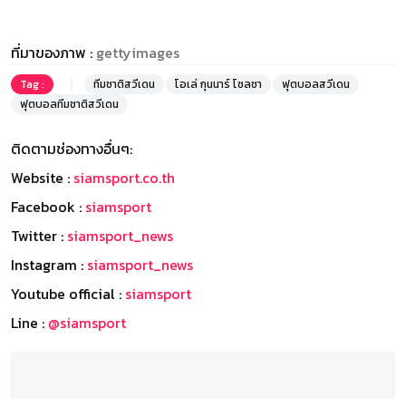
ที่มาของภาพ :
gettyimages
Tag :
ทีมชาติสวีเดน
โอเล่ กุนนาร์ โซลชา
ฟุตบอลสวีเดน
ฟุตบอลทีมชาติสวีเดน
ติดตามช่องทางอื่นๆ:
Website :
siamsport.co.th
Facebook :
siamsport
Twitter :
siamsport_news
Instagram :
siamsport_news
Youtube official :
siamsport
Line :
@siamsport