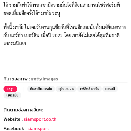
ได้ รวมถึงทำให้พวกเขามีความมั่นใจที่ดีจนสามารถโชว์ฟอร์มที่
ยอดเยี่ยมอีกครั้งได้" มากัธ ระบุ
ทั้งนี้ มากัธ ไม่เคยรับงานกุนซือกับที่ไหนอีกเลยนับตั้งแต่ที่แยกทาง
กับ แฮร์ธ่า เบอร์ลิน เมื่อปี 2022 โดยเขายังไม่เคยได้คุมทีมชาติ
เยอรมนีเลย
ที่มาของภาพ :
gettyimages
Tag :
ทีมชาติเยอรมัน
ยูโร 2024
เฟลิกซ์ มากัธ
เยรมนี
เยอรมัน
ติดตามช่องทางอื่นๆ:
Website :
siamsport.co.th
Facebook :
siamsport