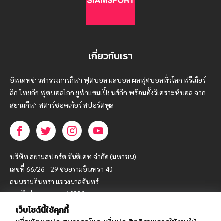
เกี่ยวกับเรา
อัพเดทข่าวสารวงการกีฬา ฟุตบอล ผลบอล ผลฟุตบอลทั่วโลก ฟรีเมียร์
ลีก ไทยลีก ฟุตบอลโลก ยูฟ่าแซมเปี้ยนส์ลีก พร้อมทั้งวิเคราะห์บอล จาก
สยามกีฬา สตาร์ชอคเก้อร์ สปอร์ตพูล
บริษัท สยามสปอร์ต ซินติเคท จำกัด (มหาชน)
เลขที่ 66/26 - 29 ซอยรามอินทรา 40
ถนนรามอินทรา แขวงนวลจันทร์
เขตบึงกุ่ม กรุงเทพฯ 10230
เว็บไซต์นี้ใช้คุกกี้
โทร : 02-5088-000