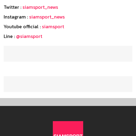
Twitter :
siamsport_news
Instagram :
siamsport_news
Youtube official :
siamsport
Line :
@siamsport