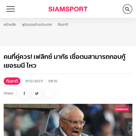
หน้าหลัก
ฟุตบอลต่างประเทศ
ทีมชาติ
คนที่คู่ควร! เฟลิกซ์ มากัธ เชื่อตนสามารถกอบกู้
เยอรมนี ไหว
ทีมชาติ
9/12/2023
08:15
Share